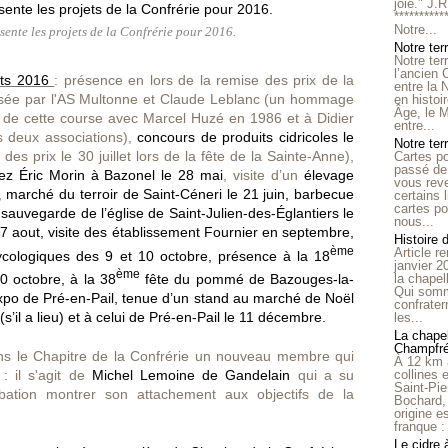
joie." J.
**********
Notre...
ente les projets de la Confrérie pour 2016.
Notre ter
Notre ter
l’ancien
ets 2016
: présence en lors de la remise des prix de la
entre la 
sée par l'AS Multonne et Claude Leblanc (un hommage
en histo
Âge, le M
 de cette course avec Marcel Huzé en 1986 et à Didier
entre...
les deux associations),
concours de produits cidricoles le
Notre terr
des prix le 30 juillet lors de la fête de la Sainte-Anne),
Cartes p
passé de 
ez Éric Morin à Bazonel le 28 mai
, visite d’un
élevage
vous reve
,
marché du terroir de Saint-Céneri le 21 juin, barbecue
certains 
cartes po
 sauvegarde de l’église de Saint-Julien-des-Églantiers le
nous...
27 aout, visite des établissement Fournier en septembre,
Histoire 
ème
Article r
cologiques des 9 et 10 octobre, présence à la 18
janvier 2
ème
la chape
0 octobre, à la 38
fête du pommé de Bazouges-la-
Qui somm
expo de Pré-en-Pail, tenue d’un stand au marché de Noël
confrater
’il a lieu) et à celui de Pré-en-Pail le 11 décembre.
les...
La chapel
Champfr
ns le Chapitre de la Confrérie un nouveau membre qui
À 12 km 
collines 
 il s'agit de
Michel Lemoine de Gandelain
qui a su
Saint-Pie
tion montrer son attachement aux objectifs de la
Bochard,
origine e
franque : 
Le cidre 