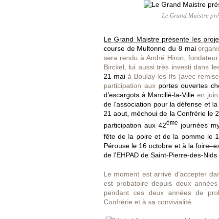
Le Grand Maistre prés
Le Grand Maistre présente les proj
course de Multonne
du 8 mai
organi
sera rendu à André Hiron, fondateur
Birckel, lui aussi très investi dans 
21 mai
à Boulay-les-Ifs (avec remise 
participation aux
portes ouvertes ch
d’escargots à Marcillé-la-Ville
en juin
de l’association pour la défense et la
21 aout, méchoui de la Confrérie le 
ème
participation aux 42
journées my
fête de la poire et de la pomme le 1
Pérouse le 16 octobre et à la foire–
de l’EHPAD de Saint-Pierre-des-Nids (s
Le moment est arrivé d'accepter da
est probatoire depuis deux années :
pendant ces deux années de proba
Confrérie et à sa convivialité.