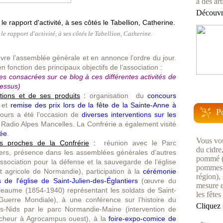
à des art
Découvre
e rapport d'activité, à ses côtés le Tabellion, Catherine.
vre l’assemblée générale et en annonce l’ordre du jour.
en fonction des principaux objectifs de l’association :
es consacrées sur ce blog à ces différentes activités de
dessus)
itions et de ses produits
:
organisation du
concours
et
remise des prix lors de la fête de la Sainte-Anne à
P
urs a été l’occasion de
diverses interventions sur les
adio Alpes Mancelles. La Confrérie a également visité
lée
.
Vous vou
ns proches de la Confrérie
:
réunion avec le Parc
du cidre
rs, présence dans les assemblées générales d’autres
pommé (u
ssociation pour la défense et la sauvegarde de l’église
pommes 
it agricole de Normandie), participation à la
cérémonie
région), 
 de l'église de Saint-Julien-des-Églantiers
(œuvre du
mesure e
leaume (1854-1940) représentant les soldats de Saint-
les fêtes
uerre Mondiale), à une conférence sur l’histoire du
Cliquez 
s-Nids par le parc Normandie-Maine (intervention de
cheur à Agrocampus ouest), à la
foire-expo-comice de