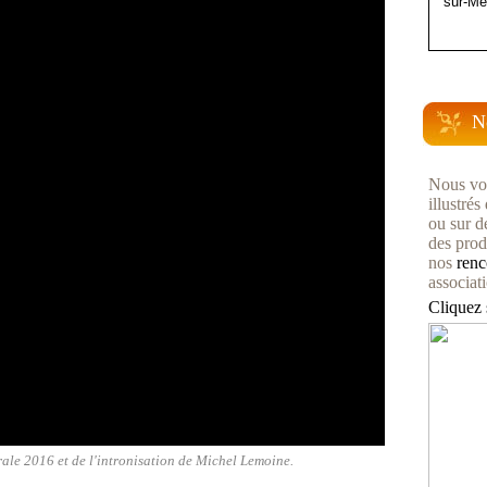
sur-Me
N
Nous vo
illustré
ou sur d
des produ
nos
renc
associat
Cliquez 
ale 2016 et de l'intronisation de Michel Lemoine.