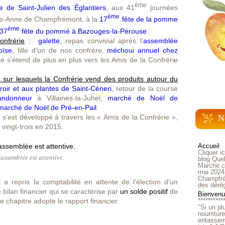
ème
e de Saint-Julien des Églantiers
, aux 41
journées
ème
te-Anne de Champfrémont, à la
17
fête de la pomme
ème
37
fête du pommé à Bazouges-la-Pérouse
.
onfrérie
:
galette
, repas convivial après l’
assemblée
oïse
, fille d’un de nos confrère,
méchoui annuel chez
ité s’étend de plus en plus vers les Amis de la Confrérie
s sur lesquels la Confrérie vend des produits autour du
roir et aux plantes de Saint-Céneri
, retour de la course
randonneur
à Villaines-la-Juhel,
marché de Noël de
marché de Noël de Pré-en-Pail
.
 s’est développé à travers les « Amis de la Confrérie »,
N
 vingt-trois en 2015.
Accueil
Cliquer i
'assemblée est attentive.
blog Quel
Marché ch
mai 2024
Champfré
 a repris la comptabilité en attente de l'élection d'un
des dérè
bilan financier qui se caractérise par
un solde positif
de
Bienvenue
e chapitre adopte le rapport financier.
**********
"Si un pl
nourritur
entasseme