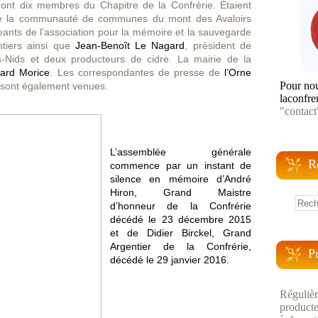
dont dix membres du Chapitre de la Confrérie. Étaient
de la communauté de communes du mont des Avaloirs
geants de l’association pour la mémoire et la sauvegarde
antiers ainsi que
Jean-Benoît Le Nagard
, président de
es-Nids et deux producteurs de cidre. La mairie de la
ard Morice
. Les correspondantes de presse de
l’Orne
Pour nou
sont également venues.
laconfre
"contact
L’assemblée générale
R
commence par un instant de
silence en mémoire d’André
Hiron, Grand Maistre
d’honneur de la Confrérie
décédé le 23 décembre 2015
et de Didier Birckel, Grand
Argentier de la Confrérie,
P
décédé le 29 janvier 2016.
Régulièr
producte