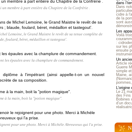
dans l’t
Dans notr
lui un membre à part entière du Chapitre de la Confrérie .
particuli
cidre à l
de la pom
sont auss
démonstra
Les appar
chel Lemoine, le Grand Maistre le revêt de sa tenue complète de
Voilà tro
courammen
de, foulard, béret, médaillon et tastegout'.
: cidrode
sur les p
ensuite p
instrumen
Un ancien
ppant les épaules avec la champlure de commandement.
Article 
Guerre Mo
simple et
diplôme à l'impétrant (ainsi appelle-t-on un nouvel
Maine, ai
(Normandi
 secrète de sa composition.
pommes, o
L'origine
Le 21 ma
des Fins 
me à la main, boit la "potion magique".
Bobines 
d’un doc
réalisatr
oignent pour une photo. Merci à Michèle Abreuveux qui l'a prise.
N