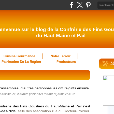
envenue sur le blog de la Confrérie des Fins Gou
du Haut-Maine et Pail
Cuisine Gourmande
Notre Terroir
Patrimoine De La Région
Producteurs
M
assemblée, d'autres personnes les ont rejoints ensuite.
frérie des Fins Goustiers du Haut-Maine et Pail s'est
e-des-Nids
, salle des association rue du Docteur-Poirrier.