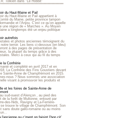
R.R. Tolkien dans "Le Hobbit"
*************************************************
roir du Haut-Maine et Pail
roir du Haut-Maine et Pail appartient à
 Comté du Maine, petite province tampon
Normandie et l’Anjou. C’est ce qu’on appelle
ire une région de « Marches ». Au Moyen
aine a longtemps été un enjeu politique
oir autrefois
ostales et photos anciennes témoignent du
notre terroir. Les liens ci-dessous (en bleu)
rront à des pages de présentation de
lieux, la plupart du temps grâce à des
stales. Merci à ceux qui au fil du temps
de la Confrérie
emanié et complété en avril 2017 et en
018. La Confrérie des Fins Goustiers devant
lle Sainte-Anne de Champfrémont en 2015.
es-nous ? Nous sommes une association
nelle visant à promouvoir les produits et
le et les foires de Sainte-Anne de
émont
au sud-ouest d’Alençon , au pied des
et de la forêt de Multonne, entouré par
rre-des-Nids, Ravigny et La-Ferrière-
 se trouve le village de Champfrémont. Son
st sans doute gallo-romaine ou au moins
un...
à l'ancienne ou c’ment on faisint l’bon cit’