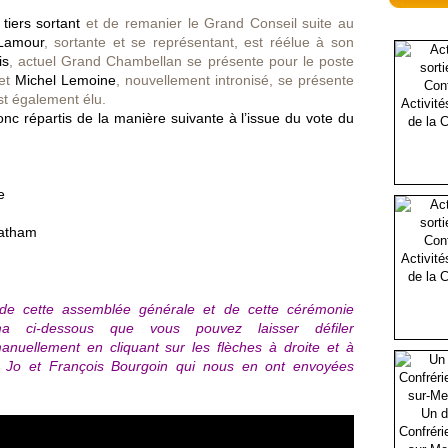
tiers sortant
et de remanier le Grand Conseil suite au
Lamour
, sortante et se représentant, est réélue à son
is
, actuel Grand Chambellan se présente pour le poste
 et
Michel Lemoine
, nouvellement intronisé, se présente
st également élu.
Activité
c répartis de la manière suivante à l’issue du vote du
de la C
e
Tatham
Activité
de la C
 de cette assemblée générale et de cette cérémonie
ama ci-dessous que vous pouvez laisser défiler
nuellement en cliquant sur les flèches à droite et à
 Jo et François Bourgoin qui nous en ont envoyées
Un d
Confréri