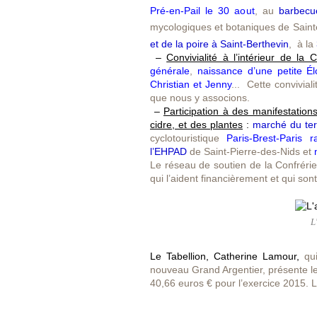
Pré-en-Pail le 30 aout
, au
barbecu
mycologiques et botaniques de Sain
et de la poire à Saint-Berthevin
, à la
–
Convivialité à l’intérieur de la C
générale
,
naissance d’une petite Él
Christian et Jenny
... Cette convivial
que nous y associons.
–
Participation à des manifestation
cidre, et des plantes
:
marché du ter
cyclotouristique
Paris-Brest-Paris 
l’EHPAD
de Saint-Pierre-des-Nids et
Le réseau de soutien de la Confrérie
qui l’aident financièrement et qui sont
L
Le Tabellion,
Catherine Lamour
,
qui
nouveau Grand Argentier, présente le 
40,66 euros € pour l’exercice 2015. L