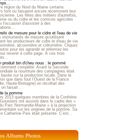
emps…
e région du Nord du Maine certains
ers font ou faisaient encore récemment leur
'ancienne. Les fêtes des métiers d'autrefois,
me ou du cidre et les comices agricoles
i l'occasion d'assister à des
tions...
eils de mesure pour le cidre et l'eau de vie
is instruments de mesure qu'utilisent
t les producteurs de cidre et d'eau de vie
nsimètre, alcoomètre et cidromètre. Cliquez
hotos pour les agrandir et refermez-les
our revenir à cette page. À ces trois
ts...
 produit bin d'cheu nous : le pommé
récemment complété. Avant la Seconde
ndiale la nourriture des campagnes était
 basée sur la production locale. Dans le
nsi que dans tout l’Ouest de la France
e, Haute-Bretagne) on récoltait des
n faisait...
 de la pomme
rs 2013 quelques membres de la Confrérie
Goustiers ont assisté dans le cadre des «
du Parc Normandie-Maine » à la projection
umentaire sur les origines de la pomme. Sa
ice Catherine Peix était présente. C’est...
os Albums Photos