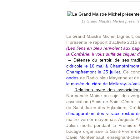
Le Grand Maistre Michel présente l
Le Grand Maistre Michel Bignault, ou
Il présente le rapport d’activité 2015 
(Les liens en bleu renvoient aux pag
la Confrérie. Il vous suffit de cliquer 
–
Défense du terroir, de ses trad
cidricole le 16 mai à Champfrémont
Champfrémont le 25 juillet.
Ce conco
ondes
de Radio bleu Mayenne et de R
le musée du cidre de Melleray-la-Val
–
Relations avec des associatio
Normandie-Maine au sujet des verge
association (Amis de Saint-Céneri, a
de Saint-Julien-des-Églantiers, Créd
d'inauguration des vitraux restaurés
maitre verrier mayennais Auguste Al
Julien morts pendant la Première G
bocage organisée à Saint-Pierre-de
David Montembaut, enseignant-cher