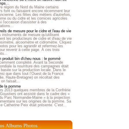
emps…
e région du Nord du Maine certains
ers font ou faisaient encore récemment leur
'ancienne. Les fêtes des métiers d'autrefois,
me ou du cidre et les comices agricoles
i l'occasion d'assister à des
tions...
eils de mesure pour le cidre et l'eau de vie
is instruments de mesure qu'utilisent
t les producteurs de cidre et d'eau de vie
nsimètre, alcoomètre et cidromètre. Cliquez
hotos pour les agrandir et refermez-les
our revenir à cette page. À ces trois
ts...
 produit bin d'cheu nous : le pommé
récemment complété. Avant la Seconde
ndiale la nourriture des campagnes était
 basée sur la production locale. Dans le
nsi que dans tout l’Ouest de la France
e, Haute-Bretagne) on récoltait des
n faisait...
 de la pomme
rs 2013 quelques membres de la Confrérie
Goustiers ont assisté dans le cadre des «
du Parc Normandie-Maine » à la projection
umentaire sur les origines de la pomme. Sa
ice Catherine Peix était présente. C’est...
os Albums Photos