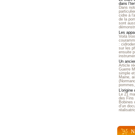
dans l’t
Dans notr
particuli
cidre à l
de la pom
sont auss
démonstra
Les appar
Voilà tro
courammen
: cidrode
sur les p
ensuite p
instrumen
Un ancien
Article 
Guerre Mo
simple et
Maine, ai
(Normandi
pommes, o
L'origine
Le 21 ma
des Fins 
Bobines 
d’un doc
réalisatr
N