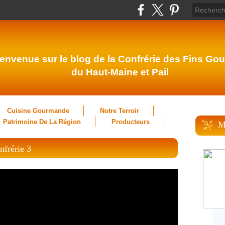
envenue sur le blog de la Confrérie des Fins Gou
du Haut-Maine et Pail
Cuisine Gourmande
Notre Terroir
Patrimoine De La Région
Producteurs
M
nfrérie 3