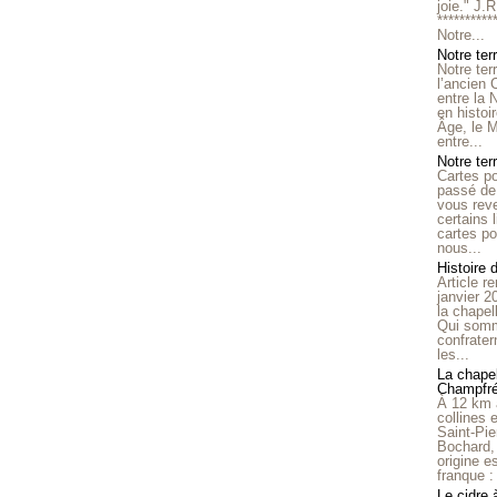
joie." J.
**********
Notre...
Notre ter
Notre ter
l’ancien
entre la 
en histo
Âge, le M
entre...
Notre terr
Cartes p
passé de 
vous reve
certains 
cartes po
nous...
Histoire 
Article r
janvier 2
la chape
Qui somm
confrater
les...
La chapel
Champfr
À 12 km 
collines 
Saint-Pie
Bochard,
origine e
franque : 
Le cidre 