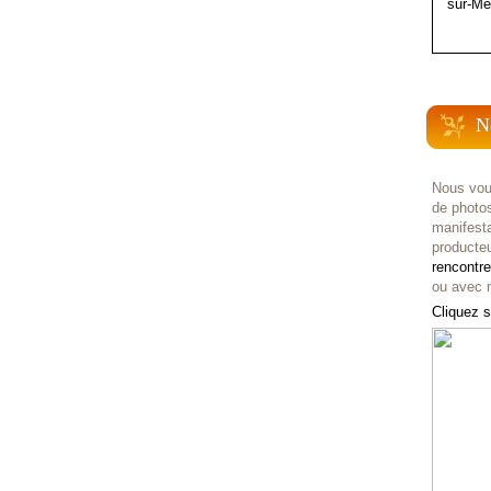
sur-Me
N
Nous vou
de photo
manifest
producteu
rencontr
ou avec n
Cliquez s