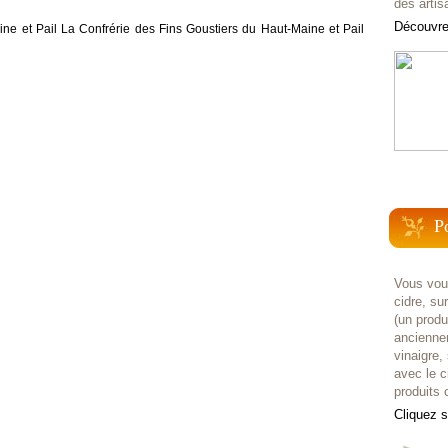
des artis
Découvrez
ne et Pail La Confrérie des Fins Goustiers du Haut-Maine et Pail
P
Vous voul
cidre, su
(un prod
anciennem
vinaigre,
avec le c
produits c
Cliquez 