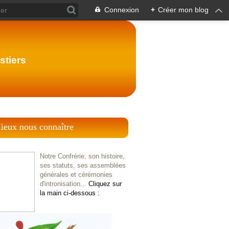
Connexion
+
Créer mon blog
stiers
ieux nous connaître
Notre Confrérie, son histoire,
ses statuts, ses assemblées
générales et cérémonies
d'intronisation...
Cliquez sur
la main ci-dessous :