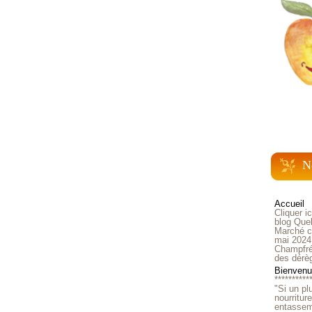
N
Accueil
Cliquer i
blog Quel
Marché ch
mai 2024
Champfré
des dérè
Bienvenue
**********
"Si un pl
nourritur
entasseme