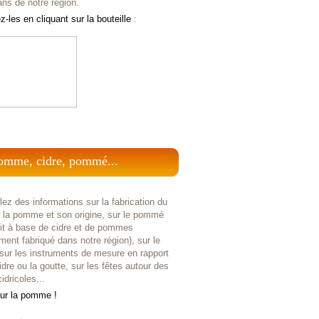
ans de notre région.
-les en cliquant sur la bouteille
:
omme, cidre, pommé...
ez des informations sur la fabrication du
r la pomme et son origine, sur le pommé
uit à base de cidre et de pommes
ent fabriqué dans notre région), sur le
 sur les instruments de mesure en rapport
idre ou la goutte, sur les fêtes autour des
idricoles...
sur la pomme !