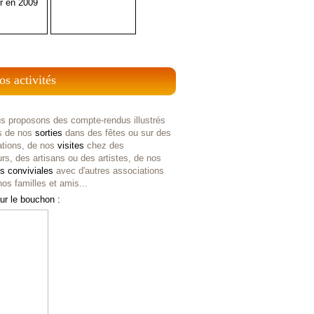
r en 2009
os activités
s proposons des compte-rendus illustrés
s de nos
sorties
dans des fêtes ou sur des
ations, de nos
visites
chez des
rs, des artisans ou des artistes, de nos
es
conviviales
avec d'autres associations
os familles et amis...
ur le bouchon :