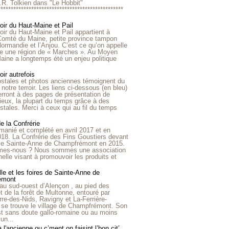
R.R. Tolkien dans "Le Hobbit"
*************************************************
roir du Haut-Maine et Pail
roir du Haut-Maine et Pail appartient à
 Comté du Maine, petite province tampon
Normandie et l’Anjou. C’est ce qu’on appelle
ire une région de « Marches ». Au Moyen
aine a longtemps été un enjeu politique
oir autrefois
ostales et photos anciennes témoignent du
notre terroir. Les liens ci-dessous (en bleu)
rront à des pages de présentation de
lieux, la plupart du temps grâce à des
stales. Merci à ceux qui au fil du temps
de la Confrérie
emanié et complété en avril 2017 et en
018. La Confrérie des Fins Goustiers devant
lle Sainte-Anne de Champfrémont en 2015.
es-nous ? Nous sommes une association
nelle visant à promouvoir les produits et
le et les foires de Sainte-Anne de
émont
au sud-ouest d’Alençon , au pied des
et de la forêt de Multonne, entouré par
rre-des-Nids, Ravigny et La-Ferrière-
 se trouve le village de Champfrémont. Son
st sans doute gallo-romaine ou au moins
un...
à l'ancienne ou c’ment on faisint l’bon cit’