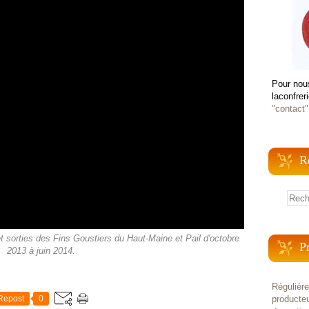
Pour nou
laconfrer
"contact"
R
t sorties des Fins Goustiers du Haut-Maine et Pail d'octobre
P
2013 à juin 2014.
Régulièr
Repost
0
producteu