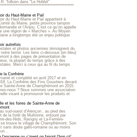
R.R. Tolkien dans "Le Hobbit"
*************************************************
roir du Haut-Maine et Pail
roir du Haut-Maine et Pail appartient à
 Comté du Maine, petite province tampon
Normandie et l’Anjou. C’est ce qu’on appelle
ire une région de « Marches ». Au Moyen
aine a longtemps été un enjeu politique
oir autrefois
ostales et photos anciennes témoignent du
notre terroir. Les liens ci-dessous (en bleu)
rront à des pages de présentation de
lieux, la plupart du temps grâce à des
stales. Merci à ceux qui au fil du temps
de la Confrérie
emanié et complété en avril 2017 et en
018. La Confrérie des Fins Goustiers devant
lle Sainte-Anne de Champfrémont en 2015.
es-nous ? Nous sommes une association
nelle visant à promouvoir les produits et
le et les foires de Sainte-Anne de
émont
au sud-ouest d’Alençon , au pied des
et de la forêt de Multonne, entouré par
rre-des-Nids, Ravigny et La-Ferrière-
 se trouve le village de Champfrémont. Son
st sans doute gallo-romaine ou au moins
un...
à l'ancienne ou c’ment on faisint l’bon cit’