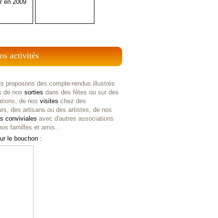
r en 2009
os activités
s proposons des compte-rendus illustrés
s de nos
sorties
dans des fêtes ou sur des
ations, de nos
visites
chez des
rs, des artisans ou des artistes, de nos
es
conviviales
avec d'autres associations
os familles et amis...
ur le bouchon :