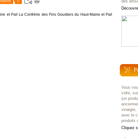
Repost
0
des artis
Découvrez
ne et Pail La Confrérie des Fins Goustiers du Haut-Maine et Pail
P
Vous voul
cidre, su
(un prod
anciennem
vinaigre,
avec le c
produits c
Cliquez 