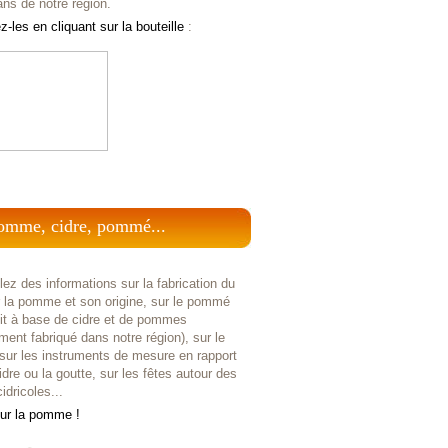
ans de notre région.
-les en cliquant sur la bouteille
:
omme, cidre, pommé...
ez des informations sur la fabrication du
r la pomme et son origine, sur le pommé
uit à base de cidre et de pommes
ent fabriqué dans notre région), sur le
 sur les instruments de mesure en rapport
idre ou la goutte, sur les fêtes autour des
idricoles...
sur la pomme !