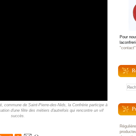
Pour nou
laconfrer
"contact"
R
é, commune de Saint-Pierre-des-Nids, la Confrérie participe à
P
isation d'une fête des métiers d'autrefois qui rencontre un vif
succès.
Régulièr
producteu