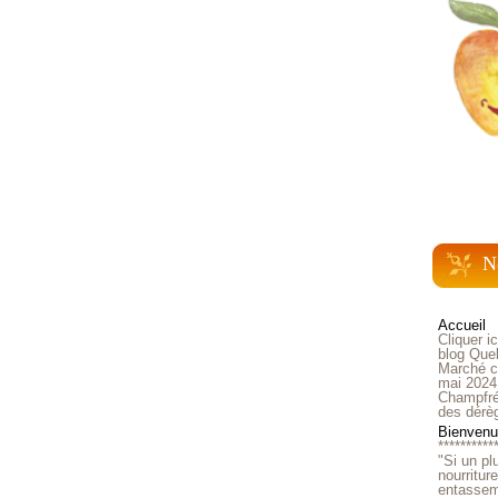
N
Accueil
Cliquer i
blog Quel
Marché ch
mai 2024
Champfré
des dérè
Bienvenue
**********
"Si un pl
nourritur
entasseme