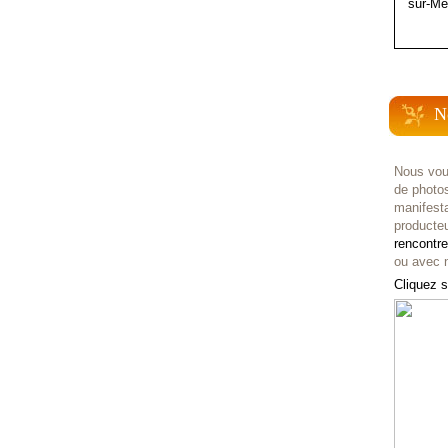
sur-Me
N
Nous vou
de photo
manifest
producteu
rencontr
ou avec n
Cliquez s