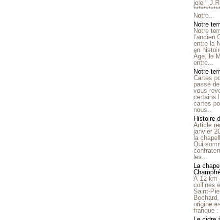
joie." J.
**********
Notre...
Notre ter
Notre ter
l’ancien
entre la 
en histo
Âge, le M
entre...
Notre terr
Cartes p
passé de 
vous reve
certains 
cartes po
nous...
Histoire 
Article r
janvier 2
la chape
Qui somm
confrater
les...
La chapel
Champfr
À 12 km 
collines 
Saint-Pie
Bochard,
origine e
franque : 
Le cidre 