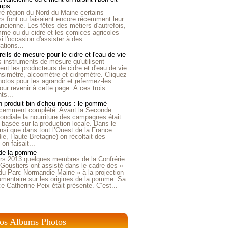
emps…
e région du Nord du Maine certains
ers font ou faisaient encore récemment leur
'ancienne. Les fêtes des métiers d'autrefois,
me ou du cidre et les comices agricoles
i l'occasion d'assister à des
tions...
eils de mesure pour le cidre et l'eau de vie
is instruments de mesure qu'utilisent
t les producteurs de cidre et d'eau de vie
nsimètre, alcoomètre et cidromètre. Cliquez
hotos pour les agrandir et refermez-les
our revenir à cette page. À ces trois
ts...
 produit bin d'cheu nous : le pommé
récemment complété. Avant la Seconde
ndiale la nourriture des campagnes était
 basée sur la production locale. Dans le
nsi que dans tout l’Ouest de la France
e, Haute-Bretagne) on récoltait des
n faisait...
 de la pomme
rs 2013 quelques membres de la Confrérie
Goustiers ont assisté dans le cadre des «
du Parc Normandie-Maine » à la projection
umentaire sur les origines de la pomme. Sa
ice Catherine Peix était présente. C’est...
os Albums Photos