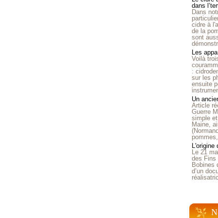
dans l’t
Dans notr
particuli
cidre à l
de la pom
sont auss
démonstra
Les appar
Voilà tro
courammen
: cidrode
sur les p
ensuite p
instrumen
Un ancien
Article 
Guerre Mo
simple et
Maine, ai
(Normandi
pommes, o
L'origine
Le 21 ma
des Fins 
Bobines 
d’un doc
réalisatr
N