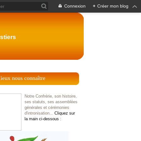
Connexion
+
Créer mon blog
stiers
ieux nous connaître
Notre Confrérie, son histoire,
ses statuts, ses assemblées
générales et cérémonies
d'intronisation...
Cliquez sur
la main ci-dessous :