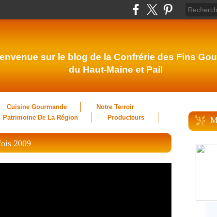
envenue sur le blog de la Confrérie des Fins Gou
du Haut-Maine et Pail
Cuisine Gourmande
Notre Terroir
Patrimoine De La Région
Producteurs
M
efois 2009