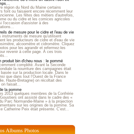
emps…
e région du Nord du Maine certains
ers font ou faisaient encore récemment leur
'ancienne. Les fêtes des métiers d'autrefois,
me ou du cidre et les comices agricoles
i l'occasion d'assister à des
tions...
eils de mesure pour le cidre et l'eau de vie
is instruments de mesure qu'utilisent
t les producteurs de cidre et d'eau de vie
nsimètre, alcoomètre et cidromètre. Cliquez
hotos pour les agrandir et refermez-les
our revenir à cette page. À ces trois
ts...
 produit bin d'cheu nous : le pommé
récemment complété. Avant la Seconde
ndiale la nourriture des campagnes était
 basée sur la production locale. Dans le
nsi que dans tout l’Ouest de la France
e, Haute-Bretagne) on récoltait des
n faisait...
 de la pomme
rs 2013 quelques membres de la Confrérie
Goustiers ont assisté dans le cadre des «
du Parc Normandie-Maine » à la projection
umentaire sur les origines de la pomme. Sa
ice Catherine Peix était présente. C’est...
os Albums Photos