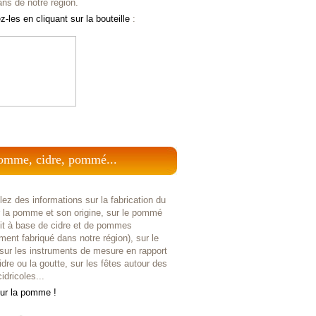
ans de notre région.
-les en cliquant sur la bouteille
:
omme, cidre, pommé...
ez des informations sur la fabrication du
r la pomme et son origine, sur le pommé
uit à base de cidre et de pommes
ent fabriqué dans notre région), sur le
 sur les instruments de mesure en rapport
idre ou la goutte, sur les fêtes autour des
idricoles...
sur la pomme !