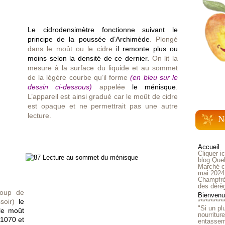
Le cidrodensimètre fonctionne suivant le
principe de la poussée d’Archimède
. Plongé
dans le moût ou le cidre
il remonte plus ou
moins selon la densité de ce dernier.
On lit la
mesure à la surface du liquide et au sommet
de la légère courbe qu’il forme
(en bleu sur le
dessin ci-dessous)
appelée
le ménisque
.
L’appareil est ainsi gradué car le moût de cidre
est opaque et ne permettrait pas une autre
lecture.
N
Accueil
Cliquer i
blog Quel
Marché ch
mai 2024
Champfré
des dérè
coup de
Bienvenue
ssoir)
le
**********
"Si un pl
le moût
nourritur
1070 et
entasseme