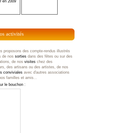
r en 2009
os activités
s proposons des compte-rendus illustrés
s de nos
sorties
dans des fêtes ou sur des
ations, de nos
visites
chez des
rs, des artisans ou des artistes, de nos
es
conviviales
avec d'autres associations
os familles et amis...
ur le bouchon :