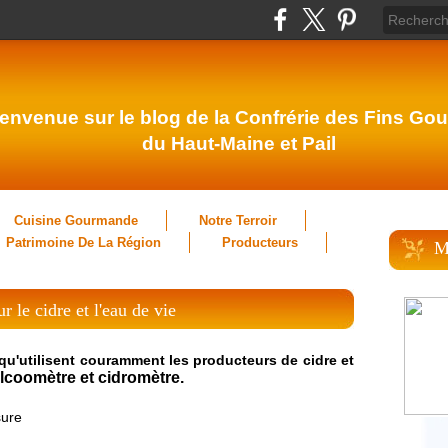
envenue sur le blog de la Confrérie des Fins Gou
du Haut-Maine et Pail
Cuisine Gourmande
Notre Terroir
Patrimoine De La Région
Producteurs
M
 le cidre et l'eau de vie
qu'utilisent couramment les producteurs de cidre et
lcoomètre et cidromètre.