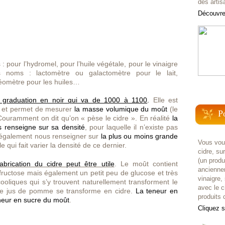
des artis
Découvrez
 : pour l’hydromel, pour l’huile végétale, pour le vinaigre
ts noms : lactomètre ou galactomètre pour le lait,
léomètre pour les huiles…
graduation en noir qui va de 1000 à 1100
.
Elle est
) et permet de mesurer
la masse volumique du moût
(le
P
Couramment on dit qu’on « pèse le cidre ». En réalité
la
 renseigne sur sa densité
, pour laquelle il n’existe pas
 également nous renseigner sur
la plus ou moins grande
Vous voul
le qui fait varier la densité de ce dernier.
cidre, su
(un prod
brication du cidre peut être utile
. Le moût contient
anciennem
fructose mais également un petit peu de glucose et très
vinaigre,
oliques qui s’y trouvent naturellement transforment le
avec le c
 le jus de pomme se transforme en cidre.
La teneur en
produits c
eneur en sucre du moût
.
Cliquez 