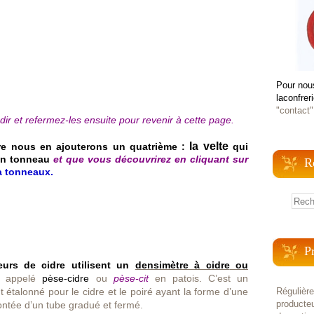
Pour nou
laconfrer
"contact"
dir et refermez-les ensuite pour revenir à cette page.
la velte
re nous en ajouterons un quatrième :
qui
un tonneau
et que vous découvrirez en cliquant sur
R
à tonneaux.
P
eurs de cidre utilisent un
densimètre à cidre
ou
t appelé
pèse-cidre
ou
pèse-cit
en patois. C’est un
étalonné pour le cidre et le poiré ayant la forme d’une
Régulièr
producteu
ontée d’un tube gradué et fermé.