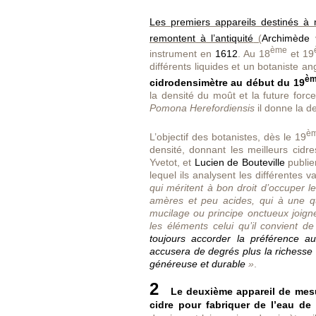
Les premiers appareils destinés à 
remontent à l’antiquité
(
Archimède
v
ème
instrument en
1612
. Au 18
et 19
différents liquides et un botaniste an
è
cidrodensimètre au début du 19
la densité du moût et la future for
Pomona Herefordiensis
il donne la d
è
L’objectif des botanistes, dès le 19
densité, donnant les meilleurs cidr
Yvetot, et
Lucien de Bouteville
publie
lequel ils analysent les différentes 
qui méritent à bon droit d’occuper l
amères et peu acides, qui à une qu
mucilage ou principe onctueux joigne
les éléments celui qu’il convient d
toujours accorder la préférence au
accusera de degrés plus la richesse 
généreuse et durable
»
.
2
Le deuxième appareil de mesur
cidre pour fabriquer de l’eau de 