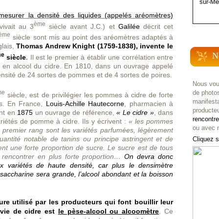
sur-Me
mesurer la densité des liquides (appelés aréomètres)
ème
ivait au 3
siècle avant J.C.) et
Galilée
décrit cet
ème
siècle sont mis au point des aréomètres adaptés à
glais,
Thomas Andrew Knight
(1759-1838), invente le
N
me
siècle
.
Il est le premier à établir une corrélation entre
ce en alcool du cidre. En 1810, dans un ouvrage appelé
ensité de 24 sortes de pommes et de 4 sortes de poires.
Nous vou
me
de photo
siècle, est de privilégier les pommes à cidre de forte
manifest
es. En France,
Louis-Achille Hautecorne
, pharmacien à
producteu
nt en
1875
un ouvrage de référence,
« Le cidre »
, dans
rencontr
variétés de pomme à cidre. Ils y écrivent :
« les pommes
ou avec n
e premier rang sont les variétés parfumées, légèrement
antité notable de tanins ou principe astringent et de
Cliquez s
nt une forte proportion de sucre. Le sucre est de tous
e rencontrer en plus forte proportion…
On devra donc
x variétés de haute densité, car plus le densimètre
saccharine sera grande, l’alcool abondant et la boisson
e utilisé par les producteurs qui font bouillir leur
vie de cidre est
le pèse-alcool ou alcoomètre
. Ce