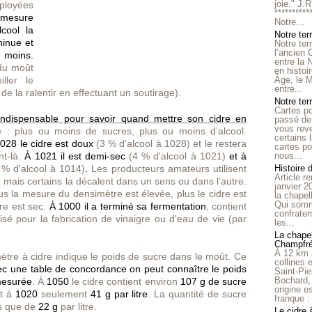
joie." J.
ployées
**********
à mesure
Notre...
cool la
Notre ter
minue et
Notre ter
l’ancien
 moins.
entre la 
 du moût
en histo
ller le
Âge, le M
entre...
de la ralentir en effectuant un soutirage).
Notre terr
Cartes p
indispensable pour savoir quand mettre son cidre en
passé de 
vous reve
é : plus ou moins de sucres, plus ou moins d’alcool.
certains 
028 le cidre est doux
(3 % d'alcool à 1028) et le restera
cartes po
nt-là.
À 1021 il est demi-sec
(4 % d'alcool à 1021)
et à
nous...
 % d'alcool à 1014)
.
Les producteurs amateurs utilisent
Histoire 
Article r
 mais certains la décalent dans un sens ou dans l’autre.
janvier 2
us la mesure du densimètre est élevée, plus le cidre est
la chape
Qui somm
dre est sec.
À 1000 il a terminé sa fermentation
, contient
confrater
isé pour la fabrication de vinaigre ou d'eau de vie (par
les...
La chapel
Champfr
À 12 km 
ètre à cidre indique le poids de sucre dans le moût. Ce
collines 
ec une table de concordance on peut connaître le poids
Saint-Pie
Bochard,
 mesurée
. À
1050
le cidre contient environ
107 g de sucre
origine e
t à
1020
seulement
41 g par litre
. La quantité de sucre
franque : 
us que de
22 g
par litre.
Le cidre 