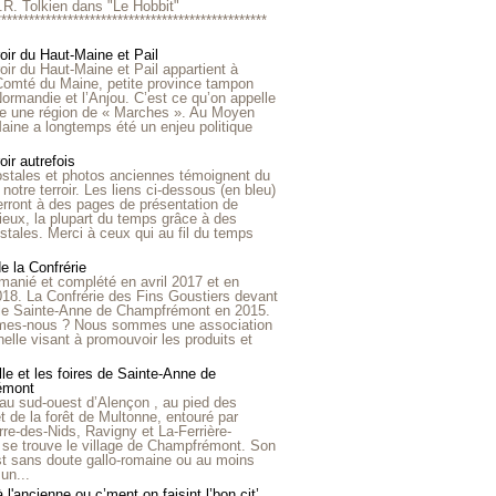
R.R. Tolkien dans "Le Hobbit"
*************************************************
roir du Haut-Maine et Pail
roir du Haut-Maine et Pail appartient à
 Comté du Maine, petite province tampon
Normandie et l’Anjou. C’est ce qu’on appelle
ire une région de « Marches ». Au Moyen
aine a longtemps été un enjeu politique
oir autrefois
ostales et photos anciennes témoignent du
notre terroir. Les liens ci-dessous (en bleu)
rront à des pages de présentation de
lieux, la plupart du temps grâce à des
stales. Merci à ceux qui au fil du temps
de la Confrérie
emanié et complété en avril 2017 et en
018. La Confrérie des Fins Goustiers devant
lle Sainte-Anne de Champfrémont en 2015.
es-nous ? Nous sommes une association
nelle visant à promouvoir les produits et
le et les foires de Sainte-Anne de
émont
au sud-ouest d’Alençon , au pied des
et de la forêt de Multonne, entouré par
rre-des-Nids, Ravigny et La-Ferrière-
 se trouve le village de Champfrémont. Son
st sans doute gallo-romaine ou au moins
un...
à l'ancienne ou c’ment on faisint l’bon cit’