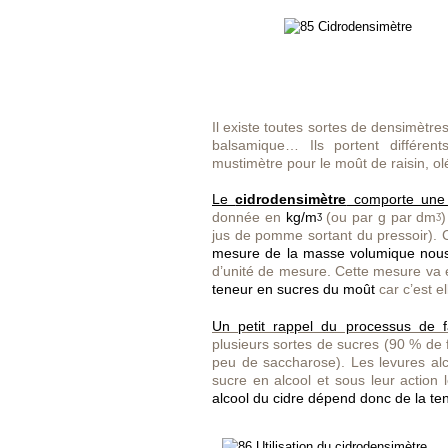
Il existe toutes sortes de densimètres
balsamique… Ils portent différen
mustimètre pour le moût de raisin, o
Le
cidrodensimètre
comporte une 
donnée en
kg/mᶾ
(ou par g par dmᶾ
jus de pomme sortant du pressoir). 
mesure de la masse volumique nous
d’unité de mesure. Cette mesure va
teneur en sucres du moût
car c’est el
Un petit rappel du processus de fa
plusieurs sortes de sucres (90 % de 
peu de saccharose). Les levures alco
sucre en alcool et sous leur action
alcool du cidre dépend donc de la t