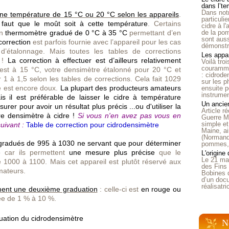
dans l’t
Dans notr
ne température de 15 °C ou 20 °C selon les appareils
.
particuli
l faut que le moût soit à cette température
. Certains
cidre à l
un
thermomètre gradué de 0 °C à 35 °C
permettant d’en
de la pom
sont auss
correction
est parfois fournie avec l’appareil pour les cas
démonstra
d’étalonnage. Mais toutes les tables de corrections
Les appar
s !
La correction à effectuer est d’ailleurs relativement
Voilà tro
courammen
 est à 15 °C, votre densimètre étalonné pour 20 °C et
: cidrode
 1 à 1,5 selon les tables de corrections. Cela fait 1029
sur les p
re est encore doux.
La plupart des producteurs amateurs
ensuite p
instrumen
 il est préférable de laisser le cidre à température
Un ancien
er pour avoir un résultat plus précis ...ou d'utiliser la
Article 
tre densimètre à cidre !
Si vous n'en avez pas vous en
Guerre Mo
simple et
uivant :
Table de correction pour cidrodensimètre
Maine, ai
(Normandi
s gradués de 995 à 1030 ne servant que pour déterminer
pommes, o
e
car ils permettent
une mesure plus précise
que le
L'origine
Le 21 ma
 1000 à 1100. Mais cet appareil est plutôt réservé aux
des Fins 
mateurs.
Bobines 
d’un doc
réalisatr
ment une deuxième graduation
: celle-ci est
en rouge ou
ée de 1 % à 10 %.
N