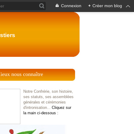
Connexion
+
Créer mon blog
stiers
ieux nous connaître
Notre Confrérie, son histoire,
ses statuts, ses assemblées
générales et cérémonies
d'intronisation...
Cliquez sur
la main ci-dessous :