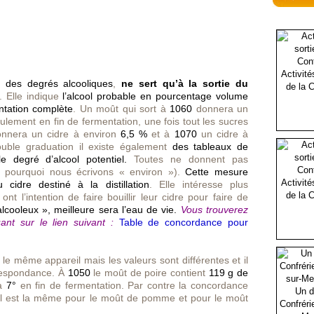
Activité
 à
des degrés alcooliques
,
ne sert qu’à la sortie du
de la C
. Elle indique
l’alcool probable en pourcentage volume
ntation complète
. Un moût qui sort à
1060
donnera un
ulement en fin de fermentation, une fois tout les sucres
onnera un cidre à environ
6,5 %
et à
1070
un cidre à
ouble graduation il existe également
des tableaux de
e degré d’alcool potentiel.
Toutes ne donnent pas
 pourquoi nous écrivons « environ »).
Cette mesure
Activité
 cidre destiné à la distillation
. Elle intéresse plus
de la C
nt l’intention de faire bouillir leur cidre pour faire de
alcooleux », meilleure sera l’eau de vie.
Vous trouverez
nt sur le lien suivant :
Table de concordance pour
 le même appareil mais les valeurs sont différentes et il
rrespondance. À
1050
le moût de poire contient
119 g de
 à
7°
en fin de fermentation. Par contre la concordance
Un d
tiel est la même pour le moût de pomme et pour le moût
Confréri