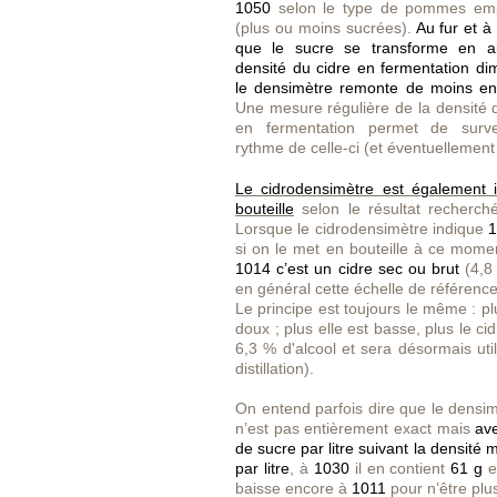
1050
selon le type de pommes em
(plus ou moins sucrées).
Au fur et 
que le sucre se transforme en al
densité du cidre en fermentation di
le densimètre remonte de moins en
Une mesure régulière de la densité
en fermentation permet de survei
rythme de celle-ci (et éventuellement 
Le cidrodensimètre est également 
bouteille
selon le résultat recherch
Lorsque le cidrodensimètre indique
1
si on le met en bouteille à ce mome
1014 c’est un cidre sec ou brut
(4,8
en général cette échelle de référence
Le principe est toujours le même : pl
doux ; plus elle est basse, plus le ci
6,3 % d'alcool et sera désormais util
distillation).
On entend parfois dire que le densim
n’est pas entièrement exact mais
av
de sucre par litre suivant la densité
par litre
, à
1030
il en contient
61 g
e
baisse encore à
1011
pour n’être pl