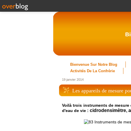
Bi
Bienvenue Sur Notre Blog
Activités De La Confrérie
19 janvier 2014
Les appareils de mesure pour
Voilà trois instruments de mesure 
cidrodensimètre, a
d'eau de vie :