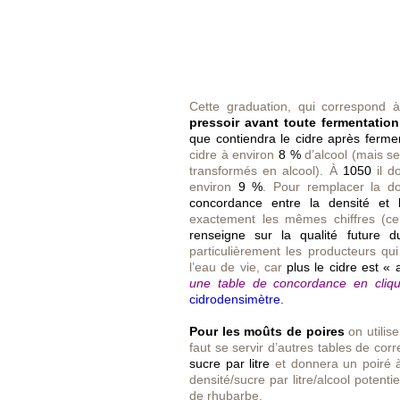
Cette graduation, qui correspond
pressoir
avant toute fermentation
que contiendra le cidre après ferme
cidre à environ
8 %
d’alcool (mais se
transformés en alcool). À
1050
il d
environ
9 %
. Pour remplacer la d
concordance entre la densité et l
exactement les mêmes chiffres (ce
renseigne sur la qualité future du
particulièrement les producteurs qui o
l’eau de vie, car
plus le cidre est « 
une table de concordance en cliqua
cidrodensimètre.
Pour les moûts de poires
on utilise
faut se servir d’autres tables de co
sucre par litre
et donnera un poiré
densité/sucre par litre/alcool poten
de rhubarbe.