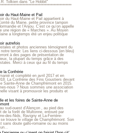
R.R. Tolkien dans "Le Hobbit"
*************************************************
roir du Haut-Maine et Pail
roir du Haut-Maine et Pail appartient à
 Comté du Maine, petite province tampon
Normandie et l’Anjou. C’est ce qu’on appelle
ire une région de « Marches ». Au Moyen
aine a longtemps été un enjeu politique
oir autrefois
ostales et photos anciennes témoignent du
notre terroir. Les liens ci-dessous (en bleu)
rront à des pages de présentation de
lieux, la plupart du temps grâce à des
stales. Merci à ceux qui au fil du temps
de la Confrérie
emanié et complété en avril 2017 et en
018. La Confrérie des Fins Goustiers devant
lle Sainte-Anne de Champfrémont en 2015.
es-nous ? Nous sommes une association
nelle visant à promouvoir les produits et
le et les foires de Sainte-Anne de
émont
au sud-ouest d’Alençon , au pied des
et de la forêt de Multonne, entouré par
rre-des-Nids, Ravigny et La-Ferrière-
 se trouve le village de Champfrémont. Son
st sans doute gallo-romaine ou au moins
un...
à l'ancienne ou c’ment on faisint l’bon cit’