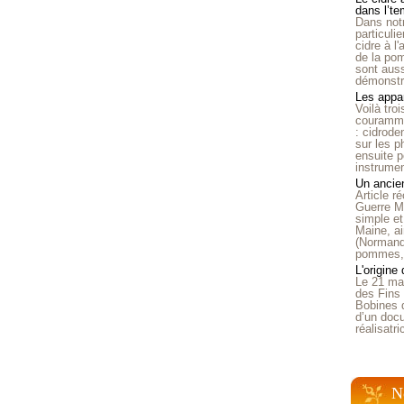
dans l’t
Dans notr
particuli
cidre à l
de la pom
sont auss
démonstra
Les appar
Voilà tro
courammen
: cidrode
sur les p
ensuite p
instrumen
Un ancien
Article 
Guerre Mo
simple et
Maine, ai
(Normandi
pommes, o
L'origine
Le 21 ma
des Fins 
Bobines 
d’un doc
réalisatr
N