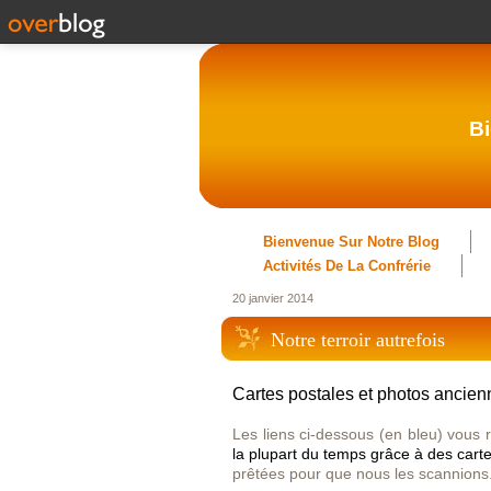
Bi
Bienvenue Sur Notre Blog
Activités De La Confrérie
20 janvier 2014
Notre terroir autrefois
Cartes postales et photos ancienn
Les liens ci-dessous (en bleu) vous 
la plupart du temps grâce à des carte
prêtées pour que nous les scannions