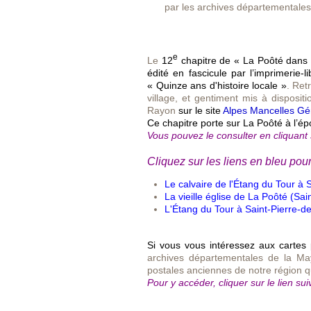
par
les archives départementale
e
Le
12
chapitre de « La Poôté dans l
édité en fascicule par l’imprimerie-l
« Quinze ans d'histoire locale »
. Ret
village, et gentiment mis à dispositi
Rayon
sur le site
Alpes Mancelles Gé
Ce chapitre porte sur La Poôté à l’é
Vous pouvez le consulter en cliquant 
Cliquez sur les liens en bleu pou
Le calvaire de l'Étang du Tour à 
La vieille église de La Poôté (Sai
L'Étang du Tour à Saint-Pierre-d
Si vous vous intéressez aux cartes
archives départementales de la May
postales anciennes de notre région qu
Pour y accéder, cliquer sur le lien sui