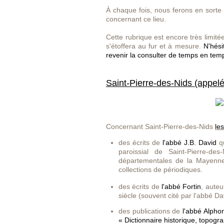
À chaque fois, nous ferons en sorte 
concernant ce lieu.
Cette rubrique est encore très limité
s'étoffera au fur et à mesure.
N'hési
revenir la consulter de temps en temp
Saint-Pierre-des-Nids (appelé
Concernant Saint-Pierre-des-Nids
le
des écrits de
l'abbé J.B. David
q
paroissial de Saint-Pierre-d
départementales de la Mayenne,
collections de périodiques.
des écrits de
l'abbé Fortin
, aute
siècle
(souvent cité par l'abbé Da
des publications
de
l'abbé Alpho
«
Dictionnaire historique, topog