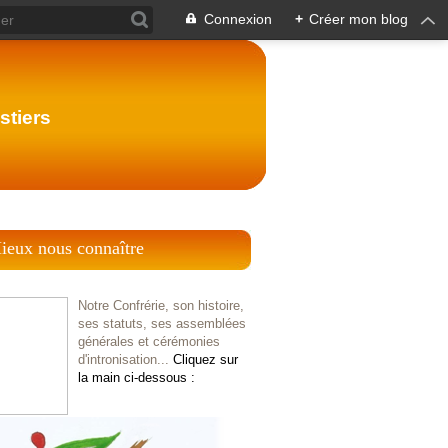
Connexion
+
Créer mon blog
stiers
ieux nous connaître
Notre Confrérie, son histoire,
ses statuts, ses assemblées
générales et cérémonies
d'intronisation...
Cliquez sur
la main ci-dessous :