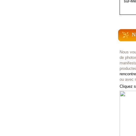
sur-Me
N
Nous vou
de photo
manifest
producteu
rencontr
ou avec n
Cliquez s