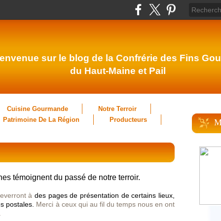
envenue sur le blog de la Confrérie des Fins Gou
du Haut-Maine et Pail
Cuisine Gourmande
Notre Terroir
Patrimoine De La Région
Producteurs
M
es témoignent du passé de notre terroir.
reverront à
des pages de présentation de certains lieux,
s postales.
Merci à ceux qui au fil du temps nous en ont
.