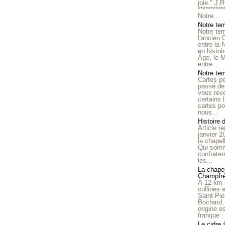
joie." J.
**********
Notre...
Notre ter
Notre ter
l’ancien
entre la 
en histo
Âge, le M
entre...
Notre terr
Cartes p
passé de 
vous reve
certains 
cartes po
nous...
Histoire 
Article r
janvier 2
la chape
Qui somm
confrater
les...
La chapel
Champfr
À 12 km 
collines 
Saint-Pie
Bochard,
origine e
franque : 
Le cidre 