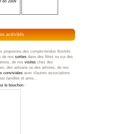
r en 2009
os activités
s proposons des compte-rendus illustrés
s de nos
sorties
dans des fêtes ou sur des
ations, de nos
visites
chez des
rs, des artisans ou des artistes, de nos
es
conviviales
avec d'autres associations
os familles et amis...
ur le bouchon :