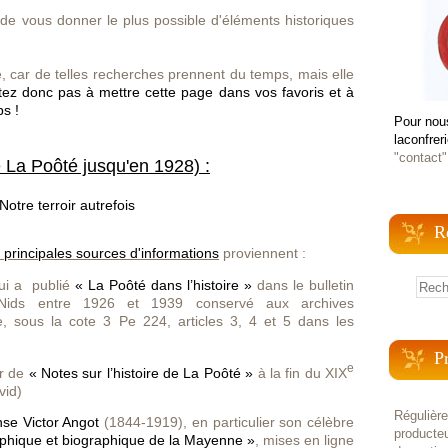
de vous donner le plus possible d'éléments historiques
e, car de telles recherches prennent du temps, mais elle
tez donc pas à mettre cette page dans vos favoris et à
s !
Pour nou
laconfrer
"contact"
 La Poôté jusqu'en 1928) :
R
s principales sources d'informations
proviennent :
ui a publié
« La Poôté dans l’histoire »
dans le bulletin
es-Nids entre 1926 et 1939
conservé aux archives
 sous la cote 3 Pe 224, articles 3, 4 et 5 dans les
P
e
ur de
« Notes sur l’histoire de La Poôté »
à la fin du XIX
vid)
Régulièr
nse Victor Angot
(1844-1919), en particulier son
célèbre
producteu
raphique et biographique de la Mayenne
»
, mises en ligne