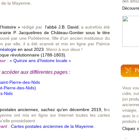
des artis
s de la Mayenne.
Découvrez
’histoire »
rédigé par
l'abbé J.B. David
, a autrefois été
ibrairie P. Jacquelines de Château-Gontier sous le titre
rouvé par une Poôtéenne, fille d'un ancien instituteur du
on par elle, il a été scanné et mis en ligne par Patrice
néalogie
en aout 2023
. Merci à eux deux !
poque révolutionnaire (1788-1803).
sur :
« Quinze ans d'histoire locale »
P
r accéder aux différentes pages :
Saint-Pierre-des-Nids
nt-Pierre-des-Nids)
Vous voul
es-Nids
cidre, su
(un prod
anciennem
 postales anciennes, sachez qu'en décembre 2019, l
es
vinaigre,
enne ont mis en ligne sur Internet toutes les cartes
avec le c
'elle possédaient :
produits c
vant :
Cartes postales anciennes de la Mayenne
.
Cliquez 