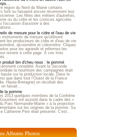
emps…
e région du Nord du Maine certains
ers font ou faisaient encore récemment leur
'ancienne. Les fêtes des métiers d'autrefois,
me ou du cidre et les comices agricoles
i l'occasion d'assister à des
tions...
eils de mesure pour le cidre et l'eau de vie
is instruments de mesure qu'utilisent
t les producteurs de cidre et d'eau de vie
nsimètre, alcoomètre et cidromètre. Cliquez
hotos pour les agrandir et refermez-les
our revenir à cette page. À ces trois
ts...
 produit bin d'cheu nous : le pommé
récemment complété. Avant la Seconde
ndiale la nourriture des campagnes était
 basée sur la production locale. Dans le
nsi que dans tout l’Ouest de la France
e, Haute-Bretagne) on récoltait des
n faisait...
 de la pomme
rs 2013 quelques membres de la Confrérie
Goustiers ont assisté dans le cadre des «
du Parc Normandie-Maine » à la projection
umentaire sur les origines de la pomme. Sa
ice Catherine Peix était présente. C’est...
os Albums Photos