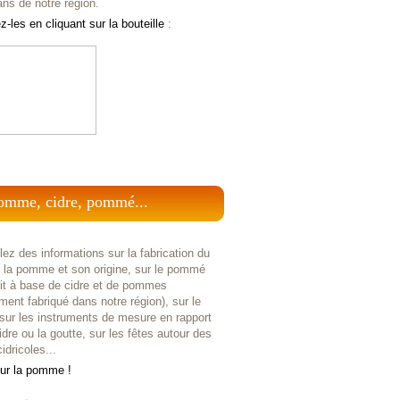
ans de notre région.
-les en cliquant sur la bouteille
:
omme, cidre, pommé...
ez des informations sur la fabrication du
r la pomme et son origine, sur le pommé
uit à base de cidre et de pommes
ent fabriqué dans notre région), sur le
 sur les instruments de mesure en rapport
idre ou la goutte, sur les fêtes autour des
idricoles...
sur la pomme !