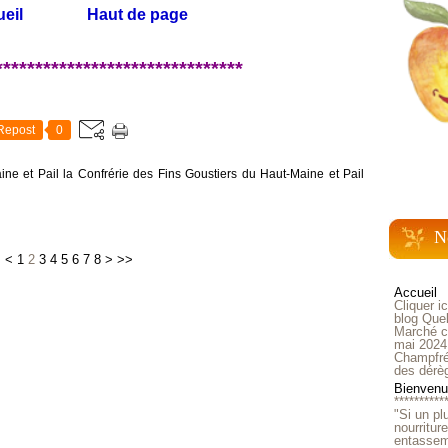
eil
Haut de page
*******************************
Repost
0
ne et Pail la Confrérie des Fins Goustiers du Haut-Maine et Pail
N
<
<
1
2
3
4
5
6
7
8
>
>>
Accueil
Cliquer i
blog Quel
Marché ch
mai 2024
Champfré
des dérè
Bienvenue
**********
"Si un pl
nourritur
entasseme