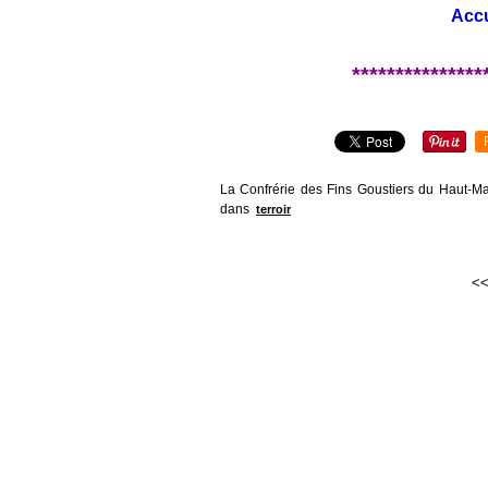
Accu
***************
La Confrérie des Fins Goustiers du Haut-Mai
dans
terroir
<