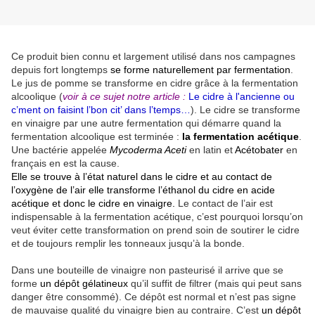
Ce produit bien connu et largement utilisé dans nos campagnes
depuis fort longtemps
se forme naturellement par fermentation
.
Le jus de pomme se transforme en cidre grâce à la fermentation
alcoolique (
voir à ce sujet notre article :
Le cidre à l'ancienne ou
c’ment on faisint l’bon cit’ dans l’temps…
). Le cidre se transforme
en vinaigre par une autre fermentation qui démarre quand la
fermentation alcoolique est terminée :
la fermentation acétique
.
Une bactérie appelée
Mycoderma Aceti
en latin et
Acétobater
en
français en est la cause.
Elle se trouve à l’état naturel dans le cidre et au contact de
l’oxygène de l’air elle transforme l’éthanol du cidre en acide
acétique et donc le cidre en vinaigre.
Le contact de l’air est
indispensable à la fermentation acétique, c’est pourquoi lorsqu’on
veut éviter cette transformation on prend soin de soutirer le cidre
et de toujours remplir les tonneaux jusqu’à la bonde.
Dans une bouteille de vinaigre non pasteurisé il arrive que se
forme
un dépôt gélatineux
qu’il suffit de filtrer (mais qui peut sans
danger être consommé). Ce dépôt est normal et n’est pas signe
de mauvaise qualité du vinaigre bien au contraire. C’est
un dépôt