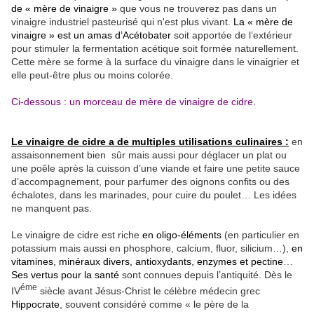
de « mère de vinaigre »
que vous ne trouverez pas dans un
vinaigre industriel pasteurisé qui n'est plus vivant.
La « mère de
vinaigre » est un amas d’Acétobater
soit apportée de l’extérieur
pour stimuler la fermentation acétique soit formée naturellement.
Cette mère se forme à la surface du vinaigre dans le vinaigrier et
elle peut-être plus ou moins colorée.
Ci-dessous : un morceau de mère de vinaigre de cidre.
Le vinaigre de cidre a de multiples utilisations culinaires
:
en
assaisonnement bien sûr mais aussi pour déglacer un plat ou
une poêle après la cuisson d’une viande et faire une petite sauce
d’accompagnement, pour parfumer des oignons confits ou des
échalotes, dans les marinades, pour cuire du poulet… Les idées
ne manquent pas.
Le vinaigre de cidre est riche
en oligo-éléments
(en particulier en
potassium mais aussi en phosphore, calcium, fluor, silicium…),
en
vitamines, minéraux divers, antioxydants, enzymes et pectine
…
Ses vertus pour la santé
sont connues depuis l’antiquité. Dès le
éme
IV
siècle avant Jésus-Christ le célèbre médecin grec
Hippocrate
, souvent considéré comme « le père de la