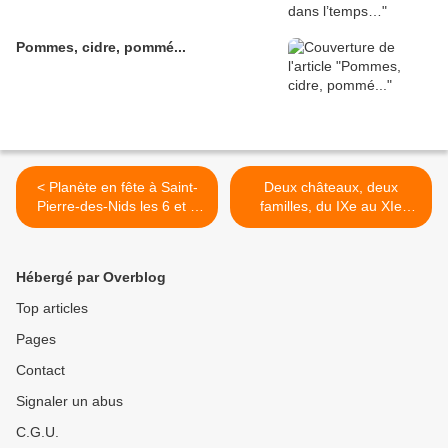
Pommes, cidre, pommé...
< Planète en fête à Saint-
Deux châteaux, deux
Pierre-des-Nids les 6 et 7
familles, du IXe au XIe
juilllet 2013
siècle >
Hébergé par Overblog
Top articles
Pages
Contact
Signaler un abus
C.G.U.