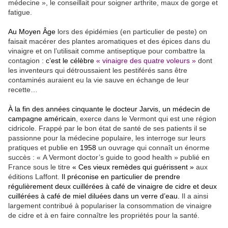
médecine », le conseillait pour soigner arthrite, maux de gorge et
fatigue.
Au Moyen Âge
lors des épidémies (en particulier de peste) on
faisait macérer des plantes aromatiques et des épices dans du
vinaigre et on l’utilisait comme antiseptique pour combattre la
contagion :
c’est le célèbre
« vinaigre des quatre voleurs »
dont
les inventeurs qui détroussaient les pestiférés sans être
contaminés auraient eu la vie sauve en échange de leur
recette…
À la fin des années cinquante le docteur Jarvis, un médecin de
campagne américain
, exerce dans le Vermont qui est une région
cidricole. Frappé par le bon état de santé de ses patients il se
passionne pour la médecine populaire, les interroge sur leurs
pratiques et publie en
1958
un ouvrage qui connaît un énorme
succès : « A Vermont doctor’s guide to good health » publié en
France sous le titre
« Ces vieux remèdes qui guérissent »
aux
éditions Laffont.
Il préconise en particulier de prendre
régulièrement deux cuillérées à café de vinaigre de cidre et deux
cuillérées à café de miel diluées dans un verre d’eau.
Il a ainsi
largement contribué à populariser la consommation de vinaigre
de cidre et à en faire connaître les propriétés pour la santé.