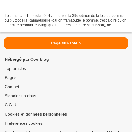
Le dimanche 15 octobre 2017 a eu lieu la 39e édition de la fête du pommé,
ou plutôt de la Ramaougerie (car on "ramaouge le pommé, c'est à dire qu'on
le remue pendant les vingt-quatre heures que dure sa cuisson), de
Bazouges-la-Pérouse, en Ile-et-Vilaine....
Page suivante >
Hébergé par Overblog
Top articles
Pages
Contact
Signaler un abus
C.G.U.
Cookies et données personnelles
Préférences cookies