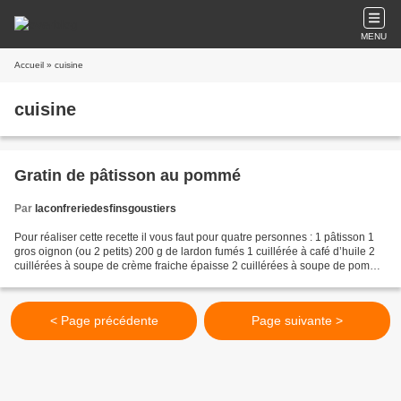
MENU
Accueil
» cuisine
cuisine
Gratin de pâtisson au pommé
Par
laconfreriedesfinsgoustiers
Pour réaliser cette recette il vous faut pour quatre personnes : 1 pâtisson 1
gros oignon (ou 2 petits) 200 g de lardon fumés 1 cuillérée à café d’huile 2
cuillérées à soupe de crème fraiche épaisse 2 cuillérées à soupe de pommé
1 pincée de piment d’Espelette...
< Page précédente
Page suivante >