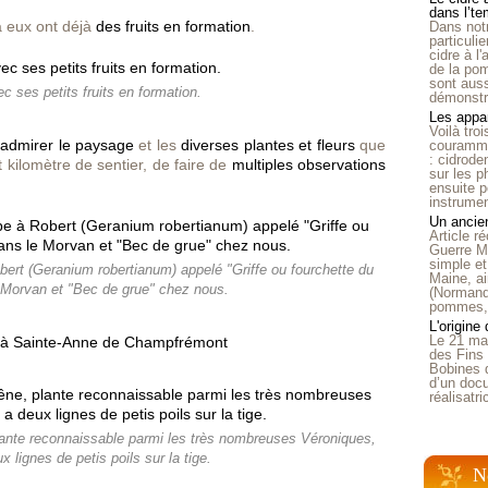
dans l’t
 eux ont déjà
des fruits en formation
.
Dans notr
particuli
cidre à l
de la pom
sont auss
ec ses petits fruits en formation.
démonstra
Les appar
Voilà tro
d'admirer le paysage
et les
diverses plantes et fleurs
que
courammen
: cidrode
t kilomètre de sentier, de faire de
multiples observations
sur les p
ensuite p
instrumen
Un ancien
Article 
Guerre Mo
simple et
ert (Geranium robertianum) appelé "Griffe ou fourchette du
Maine, ai
 Morvan et "Bec de grue" chez nous.
(Normandi
pommes, o
L'origine
Le 21 ma
des Fins 
Bobines 
d’un doc
réalisatr
lante reconnaissable parmi les très nombreuses Véroniques,
x lignes de petis poils sur la tige.
N