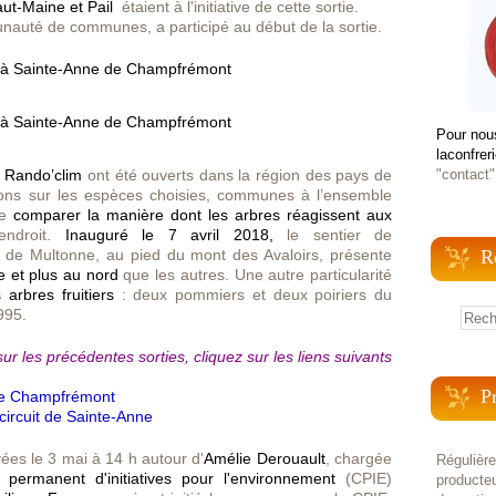
ut-Maine et Pail
étaient à l'initiative de cette sortie.
nauté de communes, a participé au début de la sortie.
Pour nou
laconfrer
s Rando’clim
ont été ouverts dans la région des pays de
"contact"
ions sur les espèces choisies, communes à l’ensemble
de
comparer la manière dont les arbres réagissent aux
endroit.
I
nauguré le 7 avril 2018,
le sentier de
 de Multonne, au pied du mont des Avaloirs, présente
R
de et plus au nord
que les autres. Une autre particularité
arbres fruitiers
: deux pommiers et deux poiriers du
995.
sur les précédentes sorties, cliquez sur les liens suivants
P
de Champfrémont
circuit de Sainte-Anne
ées le 3 mai à 14 h autour d'
Amélie Derouault
, chargée
Régulièr
 permanent d'initiatives pour l'environnement
(CPIE)
producteu