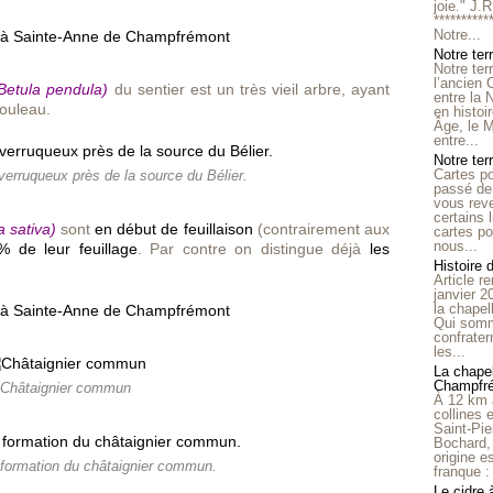
joie." J.
**********
Notre...
Notre ter
Notre ter
l’ancien
Betula pendula)
du sentier est un très vieil arbre, ayant
entre la 
bouleau.
en histo
Âge, le M
entre...
Notre terr
Cartes p
erruqueux près de la source du Bélier.
passé de 
vous reve
certains 
 sativa)
sont
en début de feuillaison
(contrairement aux
cartes po
nous...
% de leur feuillage
. Par contre on distingue déjà
les
Histoire 
Article r
janvier 2
la chape
Qui somm
confrater
les...
La chapel
Champfr
Châtaignier commun
À 12 km 
collines 
Saint-Pie
Bochard,
origine e
 formation du châtaignier commun.
franque : 
Le cidre 