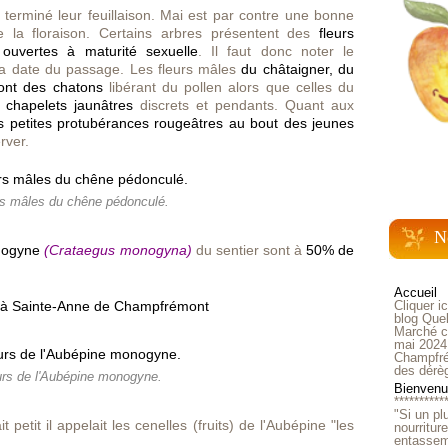
 terminé leur feuillaison. Mai est par contre une bonne
 la floraison. Certains arbres présentent des
fleurs
ouvertes à maturité sexuelle
. Il faut donc noter le
la date du passage.
Les
fleurs mâles
du châtaigner, du
sont des chatons
libérant du pollen alors que celles du
s
chapelets jaunâtres
discrets et pendants. Quant aux
s petites protubérances rougeâtres au bout des jeunes
rver.
rs mâles du chêne pédonculé.
N
nogyne
(Crataegus monogyna)
du sentier sont à
50% de
Accueil
Cliquer i
blog Quel
Marché ch
mai 2024
Champfré
des dérè
urs de l'Aubépine monogyne.
Bienvenue
**********
"Si un pl
 petit il appelait les cenelles (fruits) de l'Aubépine "les
nourritur
entasseme