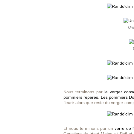
Une
Nous terminons par
le verger cons
pommiers repérés
.
Les pommiers D
fleurir alors que reste du verger com
Et nous terminons par un
verre de l
Goustiers du Haut-Maine et Pail e