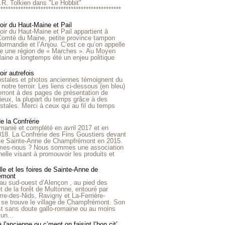
R.R. Tolkien dans "Le Hobbit"
*************************************************
roir du Haut-Maine et Pail
roir du Haut-Maine et Pail appartient à
 Comté du Maine, petite province tampon
Normandie et l’Anjou. C’est ce qu’on appelle
ire une région de « Marches ». Au Moyen
aine a longtemps été un enjeu politique
oir autrefois
ostales et photos anciennes témoignent du
notre terroir. Les liens ci-dessous (en bleu)
rront à des pages de présentation de
lieux, la plupart du temps grâce à des
stales. Merci à ceux qui au fil du temps
de la Confrérie
emanié et complété en avril 2017 et en
018. La Confrérie des Fins Goustiers devant
lle Sainte-Anne de Champfrémont en 2015.
es-nous ? Nous sommes une association
nelle visant à promouvoir les produits et
le et les foires de Sainte-Anne de
émont
au sud-ouest d’Alençon , au pied des
et de la forêt de Multonne, entouré par
rre-des-Nids, Ravigny et La-Ferrière-
 se trouve le village de Champfrémont. Son
st sans doute gallo-romaine ou au moins
un...
à l'ancienne ou c’ment on faisint l’bon cit’