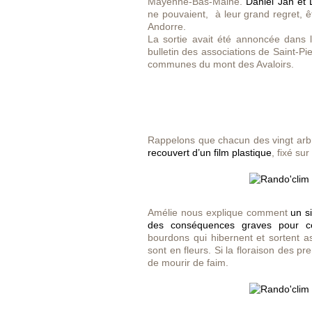
Mayenne-Bas-Maine.
Daniel Jan et 
ne pouvaient, à leur grand regret, ê
Andorre.
La sortie avait été annoncée dans l
bulletin des associations de Saint-P
communes du mont des Avaloirs.
Rappelons que chacun des vingt arbr
recouvert d’un film plastique
, fixé su
Amélie nous explique comment
un s
des conséquences graves pour cer
bourdons qui hibernent et sortent 
sont en fleurs. Si la floraison des pr
de mourir de faim.