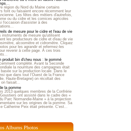
emps…
e région du Nord du Maine certains
ers font ou faisaient encore récemment leur
'ancienne. Les fêtes des métiers d'autrefois,
me ou du cidre et les comices agricoles
i l'occasion d'assister à des
tions...
eils de mesure pour le cidre et l'eau de vie
is instruments de mesure qu'utilisent
t les producteurs de cidre et d'eau de vie
nsimètre, alcoomètre et cidromètre. Cliquez
hotos pour les agrandir et refermez-les
our revenir à cette page. À ces trois
ts...
 produit bin d'cheu nous : le pommé
récemment complété. Avant la Seconde
ndiale la nourriture des campagnes était
 basée sur la production locale. Dans le
nsi que dans tout l’Ouest de la France
e, Haute-Bretagne) on récoltait des
n faisait...
 de la pomme
rs 2013 quelques membres de la Confrérie
Goustiers ont assisté dans le cadre des «
du Parc Normandie-Maine » à la projection
umentaire sur les origines de la pomme. Sa
ice Catherine Peix était présente. C’est...
os Albums Photos