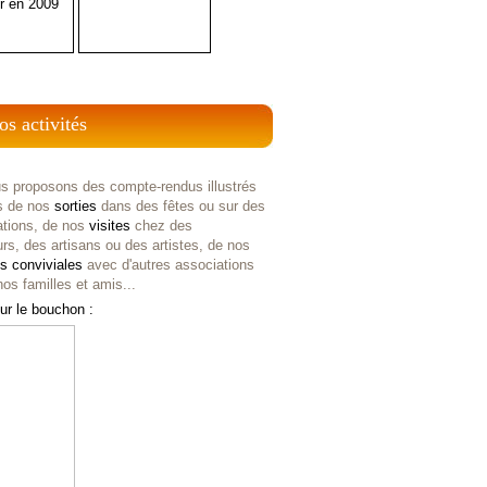
r en 2009
os activités
s proposons des compte-rendus illustrés
s de nos
sorties
dans des fêtes ou sur des
ations, de nos
visites
chez des
rs, des artisans ou des artistes, de nos
es
conviviales
avec d'autres associations
os familles et amis...
ur le bouchon :