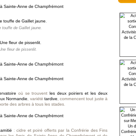
 touffe de Gaillet jaune.
Activité
de la C
Une fleur de pissenlit.
Activité
de la C
ervatoire
où se trouvent
les deux poiriers et les deux
oux Normandie
, variété
tardive
, commencent tout juste à
porte des arbres à tous les stades.
Un d
'amitié
: cidre et poiré offerts par la Confrérie des Fins
Confréri
t par les Amis de Sainte-Anne de Champfrémont et de