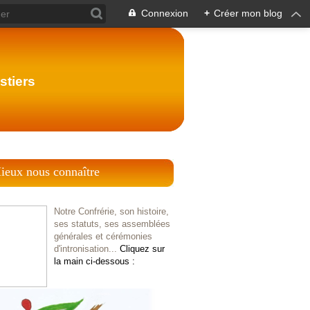
Connexion
+
Créer mon blog
stiers
ieux nous connaître
Notre Confrérie, son histoire,
ses statuts, ses assemblées
générales et cérémonies
d'intronisation...
Cliquez sur
la main ci-dessous :