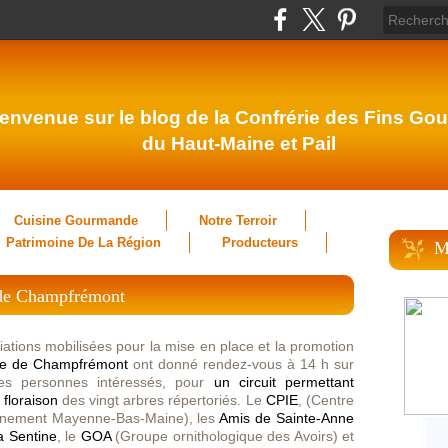
envenue sur le blog de la Confrérie des Fins Gou
du Haut-Maine et Pail
Cuisine Gourmande
Notre Terroir
Patrimoine De La Région
Producteurs
M
 de Champfrémont
ciations mobilisées pour la mise en place et la promotion
nne de Champfrémont
ont donné rendez-vous à 14 h sur
les personnes intéressés, pour
un circuit permettant
a floraison
des vingt arbres répertoriés. L
e
CPIE
, (Centre
ronnement Mayenne-Bas-Maine), les
Amis de Sainte-Anne
a Sentine
, le
GOA
(Groupe ornithologique des Avoirs) et