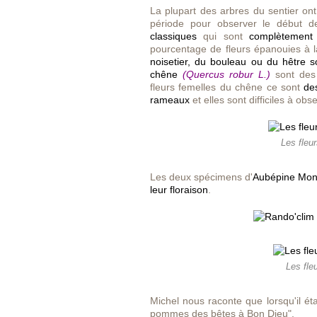
La plupart des arbres du sentier ont
période pour observer le début de
classiques
qui sont
complètement 
pourcentage de fleurs épanouies à 
noisetier, du bouleau ou du hêtre 
chêne
(Quercus robur L.)
sont de
fleurs femelles du chêne ce sont
de
rameaux
et elles sont difficiles à obse
Les fleu
Les deux spécimens d'
Aubépine Mo
leur floraison
.
Les fle
Michel nous raconte que lorsqu'il était
pommes des bêtes à Bon Dieu".