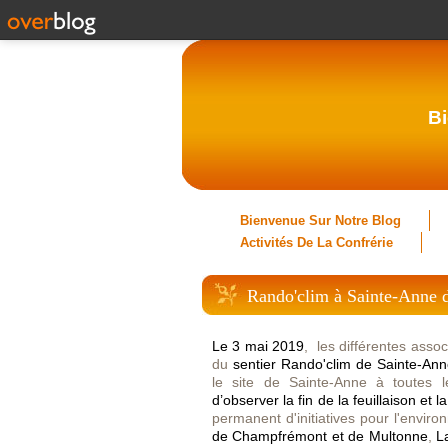
Bi
Bienvenue Sur Notre Blog
Activités De La Confrérie
Rando'clim à Sainte-Anne
Le 3 mai 2019
,
les différentes asso
du
sentier Rando'clim de Sainte-A
le site de Sainte-Anne à toutes 
d’observer la fin de la feuillaison et l
permanent d'initiatives pour l'envi
de Champfrémont et de Multonne
,
L