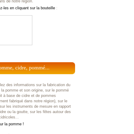
ans de notre région.
-les en cliquant sur la bouteille
:
omme, cidre, pommé...
ez des informations sur la fabrication du
r la pomme et son origine, sur le pommé
uit à base de cidre et de pommes
ent fabriqué dans notre région), sur le
 sur les instruments de mesure en rapport
idre ou la goutte, sur les fêtes autour des
idricoles...
sur la pomme !