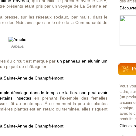
Liliane Favreau
, qui ont initié le parcours avec le CPIE,
des artis
tre présents étant pris par un voyage de La Sentine en
Découvrez
a presse, sur les réseaux sociaux, par mails, dans le
ierre-des-Nids ainsi que sur le site de la Communauté de
Amélie.
es du circuit est marqué par
un panneau en aluminium
r un piquet de châtaignier.
P
Vous voul
cidre, su
imple décalage dans le temps de la floraison peut avoir
(un prod
tains insectes
en prenant l'exemple des femelles
anciennem
assez tôt au printemps. À ce moment-là peu de plantes
vinaigre,
emières plantes est en retard ou terminée, elles risquent
avec le c
produits c
Cliquez 