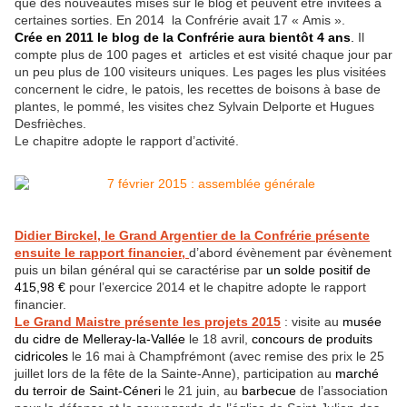
que des nouveautés mises sur le blog et peuvent être invitées à
certaines sorties. En 2014 la Confrérie avait 17 « Amis ».
Crée en 2011 le blog de la Confrérie aura bientôt 4 ans
.
Il
compte plus de 100 pages et articles et est visité chaque jour par
un peu plus de 100 visiteurs uniques. Les pages les plus visitées
concernent le cidre, le patois, les recettes de boisons à base de
plantes, le pommé, les visites chez Sylvain Delporte et Hugues
Desfrièches.
Le chapitre adopte le rapport d’activité.
Didier Birckel, le Grand Argentier de la Confrérie présente
ensuite le rapport financier,
d’abord évènement par évènement
puis un bilan général qui se caractérise par
un solde positif de
415,98 €
pour l’exercice 2014 et le chapitre adopte le rapport
financier.
Le Grand Maistre présente les projets 2015
: visite au
musée
du cidre de Melleray-la-Vallée
le 18 avril,
concours de produits
cidricoles
le 16 mai à Champfrémont (avec remise des prix le 25
juillet lors de la fête de la Sainte-Anne), participation au
marché
du terroir de Saint-Céneri
le 21 juin, au
barbecue
de l’association