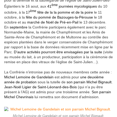
pour la défense et la sauvegarde de l’église de Saint-Julien-des-
ème
Églantiers le 16 aout, aux
41
journées mycologiques
du 10
ème
octobre, à la
17
fête de la
la pomme et de la
poire
le 11
octobre, à la
fête du pommé de Bazouges-la-Pérouse
le 18
octobre et au
marché de Noël de Pré-en-Pail
le 13 décembre.
En
septembre
la Confrérie participera également avec le parc
Normandie-Maine, la mairie de Champfrémont et les Amis de
Sainte-Anne de Champfrémont et de Multonne au contrôle des
espèces plantées dans le verger conservatoire de Champfrémont
par rapport à la base de données récemment mise en ligne par le
Parc.
D’autre activités pourront être envisagées par la suite
(visite
au musée du lait, à un producteur, participation à la cérémonie de
remise en place des vitraux de l’église de Saint-Julien…).
La Confrérie n’intronise pas de nouveaux membres cette année :
Michel Lemoine de Gandelain
est admis pour
une deuxième
année de probation
sous la tutelle de
son parrain Michel Bignault.
Jean-Noël Ligier de Saint-Léonard-des-Bois
(qui n’a pu être
présent à l’AG) est admis pour une troisième année.
Son parrain
Michel Chevrinais
lui remettra son document d’admission.
Michel Lemoine de Gandelain et son parrain Michel Bignault.