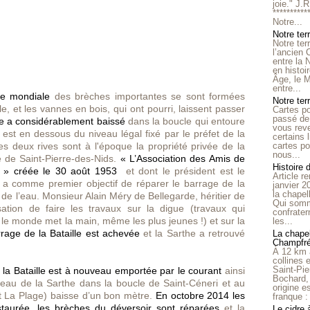
joie." J.
**********
Notre...
Notre ter
Notre ter
l’ancien
entre la 
en histo
Âge, le M
entre...
e mondiale
des brèches importantes se sont formées
Notre terr
e, et les vannes en bois, qui ont pourri, laissent passer
Cartes p
passé de 
he a considérablement baissé
dans la boucle qui entoure
vous reve
t est en dessous du niveau légal fixé par le préfet de la
certains 
cartes po
 deux rives sont à l'époque la propriété privée de la
nous...
 de Saint-Pierre-des-Nids.
« L’Association des Amis de
Histoire 
é » créée le 30 août 1953
et dont le président est le
Article r
i a comme premier objectif de réparer le barrage de la
janvier 2
la chape
 de l’eau. Monsieur Alain Méry de Bellegarde, héritier de
Qui somm
isation de faire les travaux sur la digue (travaux qui
confrater
t le monde
met la main,
même les plus jeunes !) et sur la
les...
rage de la Bataille est achevée
et la Sarthe a retrouvé
La chapel
Champfr
À 12 km 
collines 
Saint-Pie
 la Bataille est à nouveau emportée par le courant
ainsi
Bochard,
veau de la Sarthe dans la boucle de Saint-Céneri et au
origine e
it La Plage) baisse d’un bon mètre.
En octobre 2014
les
franque : 
staurée, les brèches du déversoir
sont réparées
et la
Le cidre 