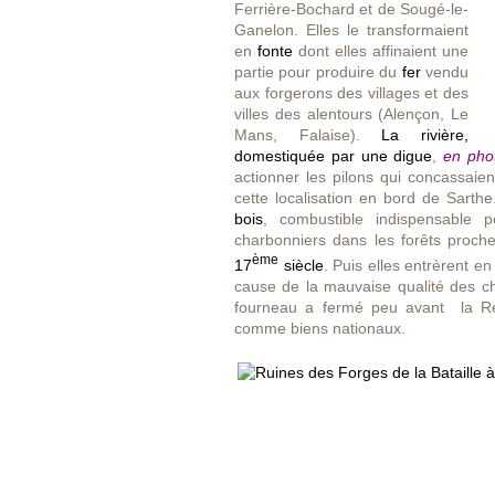
Ferrière-Bochard et de Sougé-le-
Ganelon. Elles le transformaient
en
fonte
dont elles affinaient une
partie pour produire du
fer
vendu
aux forgerons des villages et des
villes des alentours (Alençon, Le
Mans, Falaise).
La rivière,
domestiquée par une digue
,
en phot
actionner les pilons qui concassaien
cette localisation en bord de Sarth
bois
, combustible indispensable p
charbonniers dans les forêts proch
ème
17
siècle
. Puis elles entrèrent e
cause de la mauvaise qualité des ch
fourneau a fermé peu avant la Ré
comme biens nationaux.