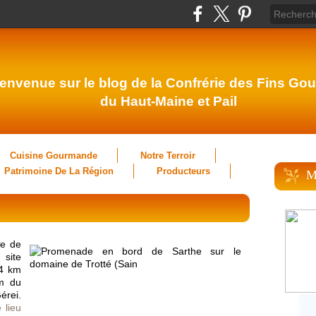
envenue sur le blog de la Confrérie des Fins Gou
du Haut-Maine et Pail
Cuisine Gourmande
Notre Terroir
Patrimoine De La Région
Producteurs
M
re de
site
 4 km
km du
érei.
 lieu