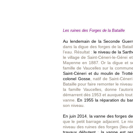
Les ruines des Forges de la Bataille
Au lendemain de la Seconde Guerr
dans la digue des forges de la Bataill
l’eau. Résultat :
le niveau de la Sart
le village de Saint-Céneri-le-Gérei e
Mayenne en 1887. Or la digue et ses
famille de Vaucelles sur la commune
Saint-Céneri et du moulin de Trott
colonel Gosse
, natif de Saint-Céner
Bataille pour faire remonter le niveau
la famille Vaucelles, donne l’autor
démarrent dès 1953 et auxquels tou
vanne.
En 1955 la réparation du bar
son niveau.
En juin 2014
,
la vanne des forges de
que le petit barrage adjacent. Le ni
niveau des ruines des forges (lieu-d
travaux débutent
:
la vanne est re