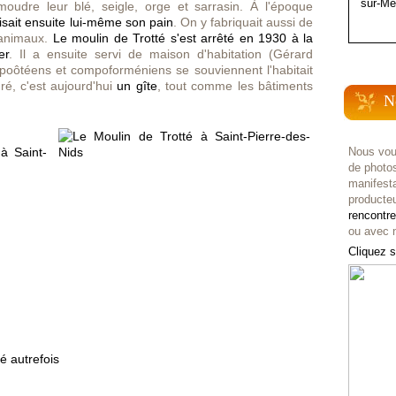
sur-Me
moudre leur blé, seigle, orge et sarrasin. À l'époque
isait ensuite lui-même son pain
. On y fabriquait aussi de
s animaux.
Le moulin de Trotté s'est arrêté en 1930 à la
er
. Il a ensuite servi de maison d'habitation (Gérard
poôtéens et compoforméniens se souviennent l'habitait
é, c'est aujourd'hui
un gîte
, tout comme les bâtiments
N
Nous vou
de photo
manifest
producteu
rencontr
ou avec n
Cliquez s