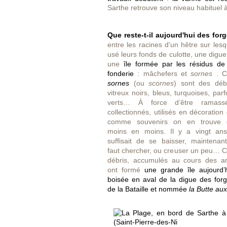
Sarthe retrouve son niveau habituel à
Que reste-t-il aujourd'hui des for
entre les
racines d’un hêtre sur lesq
usé leurs fonds de culotte, une digue
une
île formée par les résidus de
fonderie
: mâchefers et
sornes
. 
sornes
(ou
scornes
) sont des déb
vitreux noirs, bleus, turquoises, parf
verts… À force d’être ramassé
collectionnés, utilisés en décoration
comme souvenirs on en trouve 
moins en moins. Il y a vingt ans
suffisait de se baisser, maintenant
faut chercher, ou creuser un peu… 
débris, accumulés au cours des a
ont formé
une grande île aujourd’
boisée en aval de la digue des for
de la Bataille et nommée
la Butte au