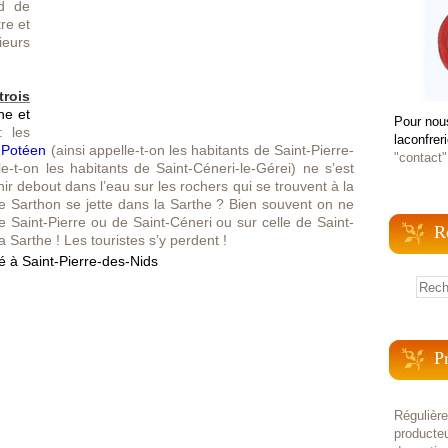
rd de
re et
ieurs
rois
he et
Pour nou
: les
laconfrer
Potéen
(ainsi appelle-t-on les habitants de Saint-Pierre-
"contact"
le-t-on les habitants de Saint-Céneri-le-Gérei) ne s’est
r debout dans l’eau sur les rochers qui se trouvent à la
 le Sarthon se jette dans la Sarthe ? Bien souvent on ne
e Saint-Pierre ou de Saint-Céneri ou sur celle de Saint-
R
a Sarthe ! Les touristes s’y perdent !
P
Régulièr
producteu