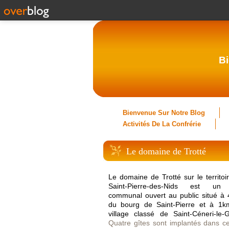
Bi
Bienvenue Sur Notre Blog
Activités De La Confrérie
Le domaine de Trotté
Le domaine de Trotté sur le territoi
Saint-Pierre-des-Nids est un 
communal ouvert au public situé à
du bourg de Saint-Pierre et à 1
village classé de Saint-Céneri-le-G
Quatre gîtes sont implantés dans ce