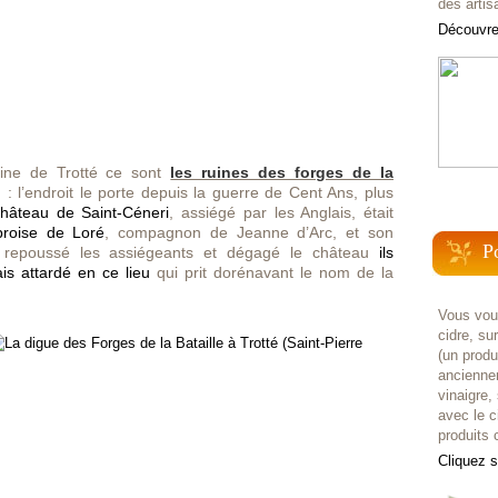
des artis
Découvrez
aine de Trotté ce sont
les ruines des forges de la
: l’endroit le porte depuis la guerre de Cent Ans, plus
hâteau de Saint-Céneri
, assiégé par les Anglais, était
roise de Loré
, compagnon de Jeanne d’Arc, et son
P
 repoussé les assiégeants et dégagé le château
ils
s attardé en ce lieu
qui prit dorénavant le nom de la
Vous voul
cidre, su
(un prod
anciennem
vinaigre,
avec le c
produits c
Cliquez 