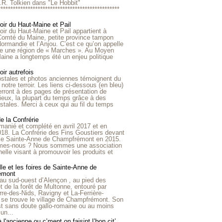
R.R. Tolkien dans "Le Hobbit"
*************************************************
roir du Haut-Maine et Pail
roir du Haut-Maine et Pail appartient à
 Comté du Maine, petite province tampon
Normandie et l’Anjou. C’est ce qu’on appelle
ire une région de « Marches ». Au Moyen
aine a longtemps été un enjeu politique
oir autrefois
ostales et photos anciennes témoignent du
notre terroir. Les liens ci-dessous (en bleu)
rront à des pages de présentation de
lieux, la plupart du temps grâce à des
stales. Merci à ceux qui au fil du temps
de la Confrérie
emanié et complété en avril 2017 et en
018. La Confrérie des Fins Goustiers devant
lle Sainte-Anne de Champfrémont en 2015.
es-nous ? Nous sommes une association
nelle visant à promouvoir les produits et
le et les foires de Sainte-Anne de
émont
au sud-ouest d’Alençon , au pied des
et de la forêt de Multonne, entouré par
rre-des-Nids, Ravigny et La-Ferrière-
 se trouve le village de Champfrémont. Son
st sans doute gallo-romaine ou au moins
un...
à l'ancienne ou c’ment on faisint l’bon cit’