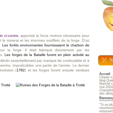
o ci-contre
, apportait la force motrice nécessaire pour
t le minerai et les énormes soufflets de la forge. D’où
e.
Les forêts environnantes fournissaient le charbon de
our la forge. Il était fabriqué directement par les
es.
Les forges de la Bataille furent en plein activité au
N
n déclin essentiellement par manque de combustible et à
emins, impraticables une partie de l’année. Le dernier
volution (
1782
) et les forges furent ensuite vendues
Accueil
Cliquer i
blog Quel
Marché ch
mai 2024
Champfré
des dérè
Bienvenue
**********
"Si un pl
nourritur
entasseme