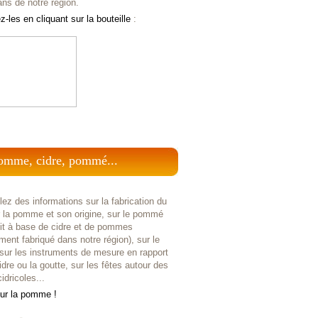
ans de notre région.
-les en cliquant sur la bouteille
:
omme, cidre, pommé...
ez des informations sur la fabrication du
r la pomme et son origine, sur le pommé
uit à base de cidre et de pommes
ent fabriqué dans notre région), sur le
 sur les instruments de mesure en rapport
idre ou la goutte, sur les fêtes autour des
idricoles...
sur la pomme !