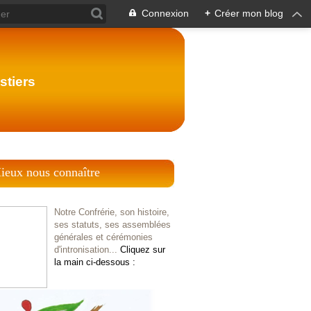
Connexion
+
Créer mon blog
stiers
ieux nous connaître
Notre Confrérie, son histoire,
ses statuts, ses assemblées
générales et cérémonies
d'intronisation...
Cliquez sur
la main ci-dessous :