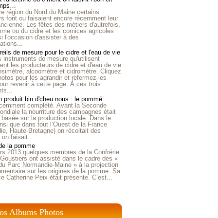
emps…
e région du Nord du Maine certains
ers font ou faisaient encore récemment leur
'ancienne. Les fêtes des métiers d'autrefois,
me ou du cidre et les comices agricoles
i l'occasion d'assister à des
tions...
eils de mesure pour le cidre et l'eau de vie
is instruments de mesure qu'utilisent
t les producteurs de cidre et d'eau de vie
nsimètre, alcoomètre et cidromètre. Cliquez
hotos pour les agrandir et refermez-les
our revenir à cette page. À ces trois
ts...
 produit bin d'cheu nous : le pommé
récemment complété. Avant la Seconde
ndiale la nourriture des campagnes était
 basée sur la production locale. Dans le
nsi que dans tout l’Ouest de la France
e, Haute-Bretagne) on récoltait des
n faisait...
 de la pomme
rs 2013 quelques membres de la Confrérie
Goustiers ont assisté dans le cadre des «
du Parc Normandie-Maine » à la projection
umentaire sur les origines de la pomme. Sa
ice Catherine Peix était présente. C’est...
os Albums Photos