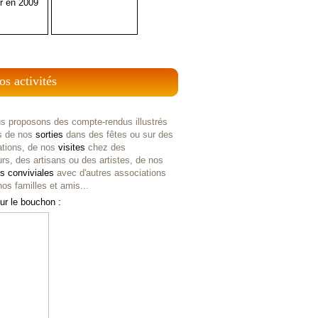
r en 2009
os activités
s proposons des compte-rendus illustrés
s de nos
sorties
dans des fêtes ou sur des
ations, de nos
visites
chez des
rs, des artisans ou des artistes, de nos
es
conviviales
avec d'autres associations
os familles et amis...
ur le bouchon :