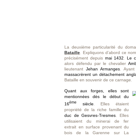
La deuxième particularité du dom
Bataille
. Expliquons d’abord ce nom 
précisément depuis
mai 1432
.
Le c
alors défendu par le chevalier
Amb
lieutenant
Jehan Armanges
. Ayant
massacrèrent un détachement anglai
Bataille en souvenir de ce carnage.
Quant aux forges, elles sont
mentionnées dès le début du
ème
16
siècle
. Elles étaient
propriété de la riche famille du
duc de Gesvres-Tresmes
. Elles
utilisaient du minerai de fer
extrait en surface provenant du
bois de la Garenne sur La