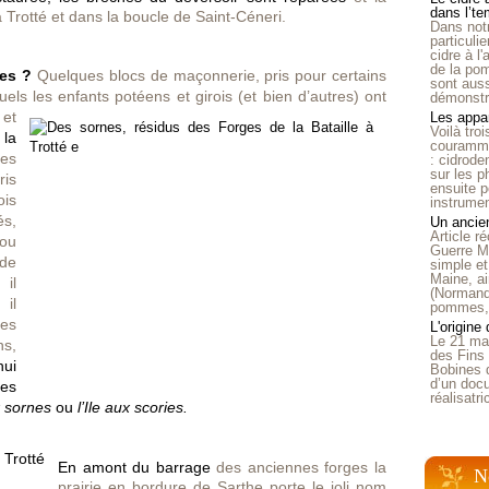
dans l’t
 Trotté et dans la boucle de Saint-Céneri.
Dans notr
particuli
cidre à l
de la pom
ges ?
Quelques blocs de maçonnerie, pris pour certains
sont auss
uels les
enfants potéens et girois (et bien d’autres) ont
démonstra
 et
Les appar
Voilà tro
 la
courammen
Ces
: cidrode
sur les p
ris
ensuite p
ois
instrumen
s,
Un ancien
Article 
 ou
Guerre Mo
de
simple et
Maine, ai
 il
(Normandi
 il
pommes, o
Ces
L'origine
Le 21 ma
ns,
des Fins 
hui
Bobines 
d’un doc
ges
réalisatr
x sornes
ou
l’Ile aux scories.
En amont du barrage
des anciennes forges la
N
prairie en bordure de Sarthe porte le joli nom