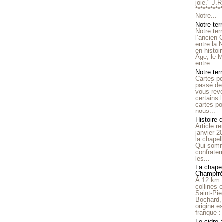
joie." J.
**********
Notre...
Notre ter
Notre ter
l’ancien
entre la 
en histo
Âge, le M
entre...
Notre terr
Cartes p
passé de 
vous reve
certains 
cartes po
nous...
Histoire 
Article r
janvier 2
la chape
Qui somm
confrater
les...
La chapel
Champfr
À 12 km 
collines 
Saint-Pie
Bochard,
origine e
franque : 
Le cidre 