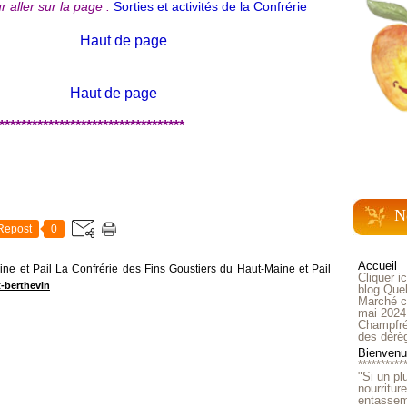
r aller sur la page :
Sorties et activités de la Confrérie
Haut de page
Haut de page
**********************************
N
Repost
0
Accueil
ne et Pail La Confrérie des Fins Goustiers du Haut-Maine et Pail
Cliquer i
t-berthevin
blog Quel
Marché ch
mai 2024
Champfré
des dérè
Bienvenue
**********
"Si un pl
nourritur
entasseme