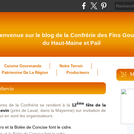
envenue sur le blog de la Confrérie des Fins Gou
du Haut-Maine et Pail
Cuisine Gourmande
Notre Terroir
Patrimoine De La Région
Producteurs
M
rthevin
ème
es de la Confrérie se rendent à la
12
fête de la
hevin
(près de Laval, dans la Mayenne) sur invitation de
ui en sont les organisateurs.
s et la Bolée de Concise font le cidre.