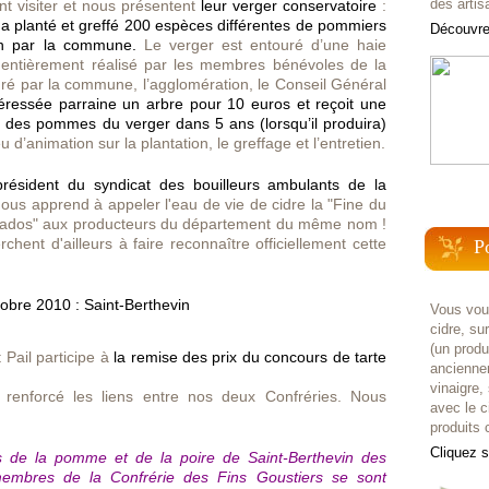
des artis
nt visiter et nous présentent
leur verger conservatoire
:
a planté et greffé 200 espèces différentes de pommiers
Découvrez
ion par la commune.
Le verger est entouré d’une haie
é entièrement réalisé par les membres bénévoles de la
ré par la commune, l’agglomération, le Conseil Général
éressée parraine un arbre pour 10 euros et reçoit une
ir des pommes du verger dans 5 ans (lorsqu’il produira)
u d’animation sur la plantation, le greffage et l’entretien.
résident du syndicat des bouilleurs ambulants de la
 nous apprend à appeler l'eau de vie de cidre la "Fine du
Calvados" aux producteurs du département du même nom !
ent d'ailleurs à faire reconnaître officiellement cette
P
Vous voul
cidre, su
(un prod
 Pail participe à
la remise des prix du concours de tarte
anciennem
vinaigre,
renforcé les liens entre nos deux Confréries. Nous
avec le c
produits c
Cliquez 
s de la pomme et de la poire de Saint-Berthevin des
membres de la Confrérie des Fins Goustiers se sont