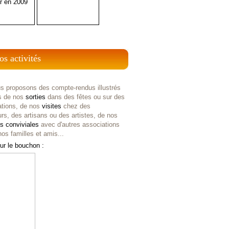
r en 2009
os activités
s proposons des compte-rendus illustrés
s de nos
sorties
dans des fêtes ou sur des
ations, de nos
visites
chez des
rs, des artisans ou des artistes, de nos
es
conviviales
avec d'autres associations
os familles et amis...
ur le bouchon :