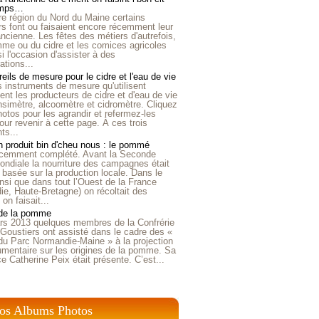
emps…
e région du Nord du Maine certains
ers font ou faisaient encore récemment leur
'ancienne. Les fêtes des métiers d'autrefois,
me ou du cidre et les comices agricoles
i l'occasion d'assister à des
tions...
eils de mesure pour le cidre et l'eau de vie
is instruments de mesure qu'utilisent
t les producteurs de cidre et d'eau de vie
nsimètre, alcoomètre et cidromètre. Cliquez
hotos pour les agrandir et refermez-les
our revenir à cette page. À ces trois
ts...
 produit bin d'cheu nous : le pommé
récemment complété. Avant la Seconde
ndiale la nourriture des campagnes était
 basée sur la production locale. Dans le
nsi que dans tout l’Ouest de la France
e, Haute-Bretagne) on récoltait des
n faisait...
 de la pomme
rs 2013 quelques membres de la Confrérie
Goustiers ont assisté dans le cadre des «
du Parc Normandie-Maine » à la projection
umentaire sur les origines de la pomme. Sa
ice Catherine Peix était présente. C’est...
os Albums Photos