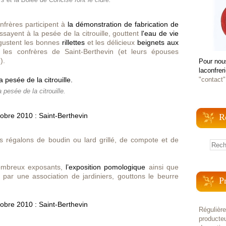
nfrères participent à
la démonstration de fabrication de
’essayent à la pesée de la citrouille, gouttent
l'eau de vie
égustent les bonnes
rillettes
et les délicieux
beignets aux
les confrères de Saint-Berthevin (et leurs épouses
).
Pour nou
laconfrer
"contact"
 pesée de la citrouille.
R
s régalons de boudin ou lard grillé, de compote et de
ombreux exposants,
l’exposition pomologique
ainsi que
 par une association de jardiniers, gouttons le beurre
P
Régulièr
producteu