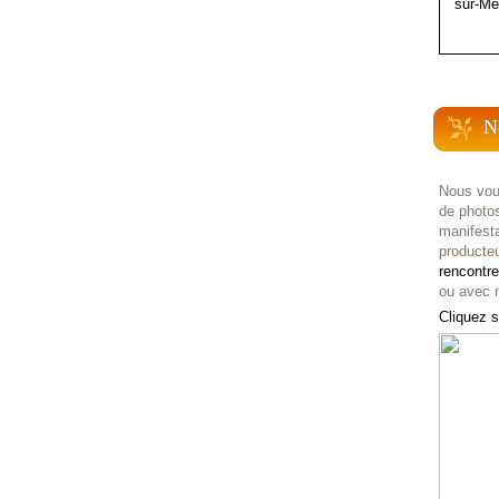
sur-Me
N
Nous vou
de photo
manifest
producteu
rencontr
ou avec n
Cliquez s