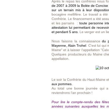
Après le repas les confrères nous fo
de 2007 à 2009 la Bolée de Concise 
sur un terrain mis à leur disposit
bocagère mellifère. Le travail a ét
Confrérie. Le financement a été assu
et les parrains :
toute personne int
attestation lui permettant de recevo
et pendant 5 ans.
Le verger est un lie
Nous faisons la connaissance
du p
Mayenne, Alain Trohel
. C'est lui qui
Maine" et à laisser l'appellation "
Quelques producteurs du Maine cherch
appellation.
Le soir la Confrérie du Haut-Maine et
aux pommes.
Au total une bonne journée qui a 
reviendrons l’an prochain !
Pour lire le compte-rendu des fête
années suivantes auxquelles les 