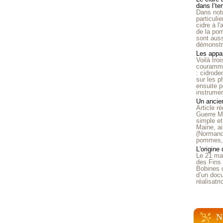
dans l’t
Dans notr
particuli
cidre à l
de la pom
sont auss
démonstra
Les appar
Voilà tro
courammen
: cidrode
sur les p
ensuite p
instrumen
Un ancien
Article 
Guerre Mo
simple et
Maine, ai
(Normandi
pommes, o
L'origine
Le 21 ma
des Fins 
Bobines 
d’un doc
réalisatr
N