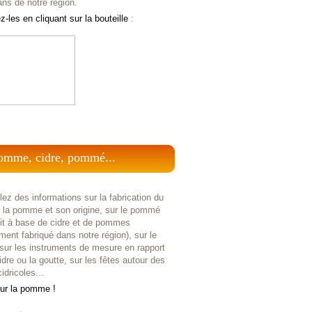
ans de notre région.
-les en cliquant sur la bouteille
:
omme, cidre, pommé...
ez des informations sur la fabrication du
r la pomme et son origine, sur le pommé
uit à base de cidre et de pommes
ent fabriqué dans notre région), sur le
 sur les instruments de mesure en rapport
idre ou la goutte, sur les fêtes autour des
idricoles...
sur la pomme !