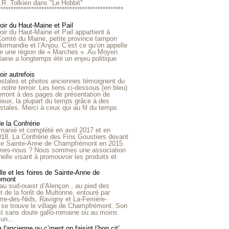
R.R. Tolkien dans "Le Hobbit"
*************************************************
roir du Haut-Maine et Pail
roir du Haut-Maine et Pail appartient à
 Comté du Maine, petite province tampon
Normandie et l’Anjou. C’est ce qu’on appelle
ire une région de « Marches ». Au Moyen
aine a longtemps été un enjeu politique
oir autrefois
ostales et photos anciennes témoignent du
notre terroir. Les liens ci-dessous (en bleu)
rront à des pages de présentation de
lieux, la plupart du temps grâce à des
stales. Merci à ceux qui au fil du temps
de la Confrérie
emanié et complété en avril 2017 et en
018. La Confrérie des Fins Goustiers devant
lle Sainte-Anne de Champfrémont en 2015.
es-nous ? Nous sommes une association
nelle visant à promouvoir les produits et
le et les foires de Sainte-Anne de
émont
au sud-ouest d’Alençon , au pied des
et de la forêt de Multonne, entouré par
rre-des-Nids, Ravigny et La-Ferrière-
 se trouve le village de Champfrémont. Son
st sans doute gallo-romaine ou au moins
un...
à l'ancienne ou c’ment on faisint l’bon cit’