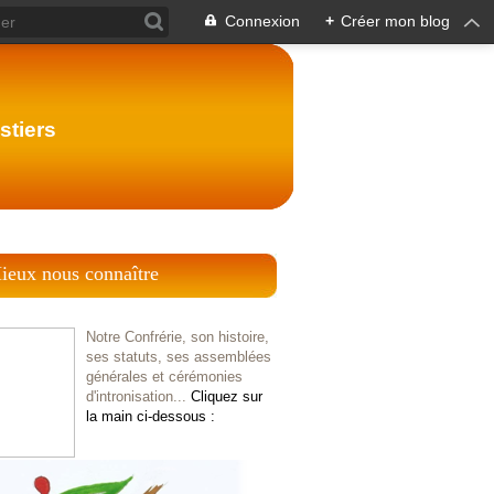
Connexion
+
Créer mon blog
stiers
ieux nous connaître
Notre Confrérie, son histoire,
ses statuts, ses assemblées
générales et cérémonies
d'intronisation...
Cliquez sur
la main ci-dessous :