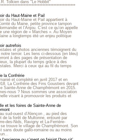
R.R. Tolkien dans "Le Hobbit"
*************************************************
roir du Haut-Maine et Pail
roir du Haut-Maine et Pail appartient à
 Comté du Maine, petite province tampon
Normandie et l’Anjou. C’est ce qu’on appelle
ire une région de « Marches ». Au Moyen
aine a longtemps été un enjeu politique
oir autrefois
ostales et photos anciennes témoignent du
notre terroir. Les liens ci-dessous (en bleu)
rront à des pages de présentation de
lieux, la plupart du temps grâce à des
stales. Merci à ceux qui au fil du temps
de la Confrérie
emanié et complété en avril 2017 et en
018. La Confrérie des Fins Goustiers devant
lle Sainte-Anne de Champfrémont en 2015.
es-nous ? Nous sommes une association
nelle visant à promouvoir les produits et
le et les foires de Sainte-Anne de
émont
au sud-ouest d’Alençon , au pied des
et de la forêt de Multonne, entouré par
rre-des-Nids, Ravigny et La-Ferrière-
 se trouve le village de Champfrémont. Son
st sans doute gallo-romaine ou au moins
un...
à l'ancienne ou c’ment on faisint l’bon cit’