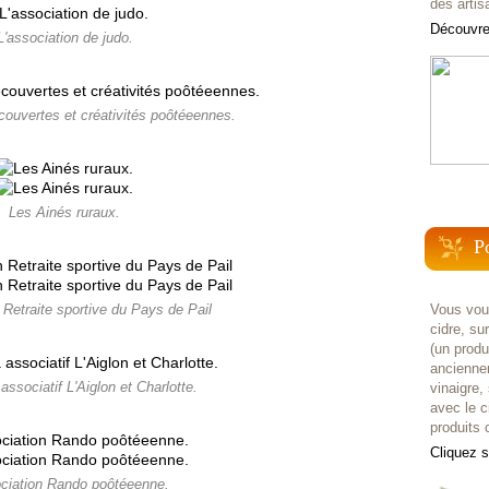
des artis
Découvrez
L'association de judo.
couvertes et créativités poôtéeennes.
Les Ainés ruraux.
P
Vous voul
 Retraite sportive du Pays de Pail
cidre, su
(un prod
anciennem
ssociatif L'Aiglon et Charlotte.
vinaigre,
avec le c
produits c
Cliquez 
ociation Rando poôtéeenne.