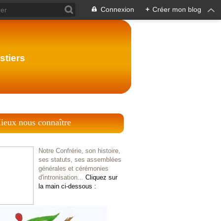
Connexion
+
Créer mon blog
stiers
ieux nous connaître
Notre Confrérie, son histoire,
ses statuts, ses assemblées
générales et cérémonies
d'intronisation...
Cliquez sur
la main ci-dessous :