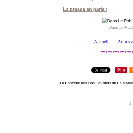
La presse en parle :
Dans Le Publi
Accueil
Autres a
*************
La Confrérie des Fins Goustiers du Haut-Main
1