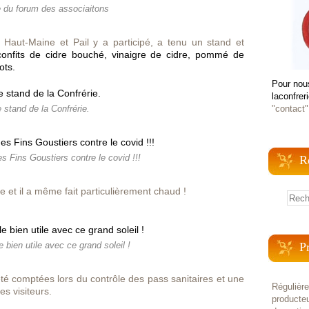
e du forum des associaitons
 Haut-Maine et Pail y a participé, a tenu un stand et
confits de cidre bouché, vinaigre de cidre, pommé de
ots.
Pour nou
laconfrer
"contact"
 stand de la Confrérie.
s Fins Goustiers contre le covid !!!
R
ée et il a même fait particulièrement chaud !
P
 bien utile avec ce grand soleil !
té comptées lors du contrôle des pass sanitaires et une
Régulièr
les visiteurs.
producteu