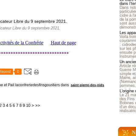
dans l’t
Dans notr
particuli
cidre à l
de la pom
sont auss
démonstra
cateur Libre du 9 septembre 2021.
Les appar
Voilà tro
courammen
ctivités de la Confrérie
Haut de page
: cidrode
sur les p
ensuite p
*****************************
instrumen
Un ancien
Article 
Guerre Mo
Repost
0
simple et
Maine, ai
(Normandi
e et Pail laconfreriedesfinsgoustiers
dans
saint-pierre-des-nids
pommes, o
L'origine
Le 21 ma
des Fins 
Bobines 
2
3
4
5
6
7
8
9
10
>
>>
d’un doc
réalisatr
N