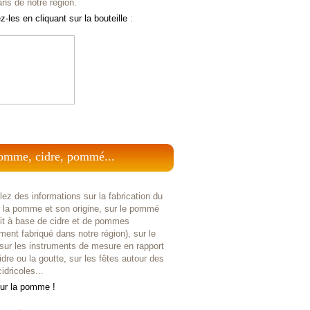
ans de notre région.
-les en cliquant sur la bouteille
:
omme, cidre, pommé...
ez des informations sur la fabrication du
r la pomme et son origine, sur le pommé
uit à base de cidre et de pommes
ent fabriqué dans notre région), sur le
 sur les instruments de mesure en rapport
idre ou la goutte, sur les fêtes autour des
idricoles...
sur la pomme !