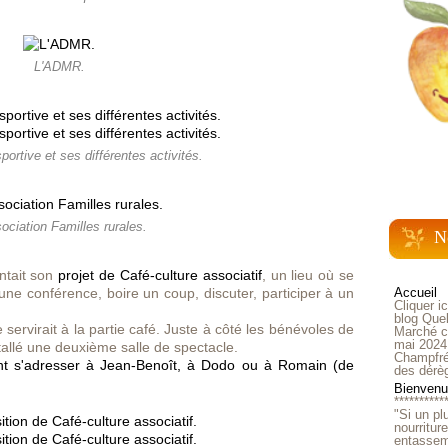
L'ADMR.
portive et ses différentes activités.
ociation Familles rurales.
N
ntait son
projet de Café-culture associatif
, un lieu où se
 une conférence, boire un coup, discuter, participer à un
Accueil
Cliquer i
blog Quel
 servirait à la partie café. Juste à côté les bénévoles de
Marché ch
mai 2024
stallé une deuxième salle de spectacle.
Champfré
nt s'adresser à Jean-Benoît, à Dodo ou à Romain (de
des dérè
Bienvenue
**********
"Si un pl
nourritur
entasseme