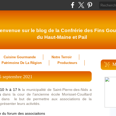
envenue sur le blog de la Confrérie des Fins Gou
du Haut-Maine et Pail
Cuisine Gourmande
Notre Terroir
Patrimoine De La Région
Producteurs
M
 5 septembre 2021
10 h à 17 h
la municipalité de Saint-Pierre-des-Nids a
s
dans la cour de l'ancienne école Morisset-Couillard
 dans le but de permettre aux associations de la
résenter leurs activités.