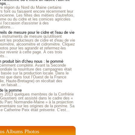
emps…
e région du Nord du Maine certains
ers font ou faisaient encore récemment leur
'ancienne. Les fêtes des métiers d'autrefois,
me ou du cidre et les comices agricoles
i l'occasion d'assister à des
tions...
eils de mesure pour le cidre et l'eau de vie
is instruments de mesure qu'utilisent
t les producteurs de cidre et d'eau de vie
nsimètre, alcoomètre et cidromètre. Cliquez
hotos pour les agrandir et refermez-les
our revenir à cette page. À ces trois
ts...
 produit bin d'cheu nous : le pommé
récemment complété. Avant la Seconde
ndiale la nourriture des campagnes était
 basée sur la production locale. Dans le
nsi que dans tout l’Ouest de la France
e, Haute-Bretagne) on récoltait des
n faisait...
 de la pomme
rs 2013 quelques membres de la Confrérie
Goustiers ont assisté dans le cadre des «
du Parc Normandie-Maine » à la projection
umentaire sur les origines de la pomme. Sa
ice Catherine Peix était présente. C’est...
os Albums Photos