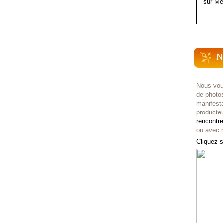
sur-Me
N
Nous vou
de photo
manifest
producteu
rencontr
ou avec n
Cliquez s