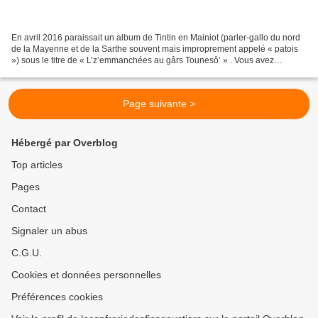
En avril 2016 paraissait un album de Tintin en Mainiot (parler-gallo du nord
de la Mayenne et de la Sarthe souvent mais improprement appelé « patois
») sous le titre de « L’z’emmanchées au gârs Tounesô’ » . Vous avez
reconnu le dix-huitième tome des aventures...
Page suivante >
Hébergé par Overblog
Top articles
Pages
Contact
Signaler un abus
C.G.U.
Cookies et données personnelles
Préférences cookies