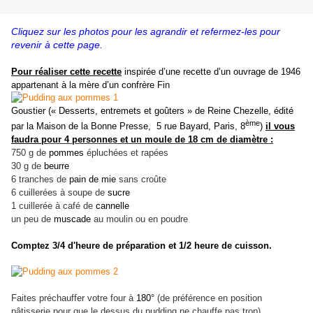
Cliquez sur les photos pour les agrandir et refermez-les pour
revenir à cette page.
Pour réaliser cette recette
inspirée d’une recette d’un ouvrage de 1946
appartenant à la mère d’un confrère Fin
Goustier (« Desserts, entremets et goûters » de Reine Chezelle, édité
ème
par la Maison de la Bonne Presse, 5 rue Bayard, Paris, 8
)
il vous
faudra p
our 4 personnes et un moule de 18 cm de diamètre :
750 g de
pommes
épluchées et rapées
30 g de
beurre
6 tranches de
pain de mie
sans croûte
6 cuillerées à soupe de
sucre
1 cuillerée à café de
cannelle
un peu de
muscade
au moulin ou en poudre
Comptez 3/4 d'heure de préparation et 1/2 heure de cuisson.
Faites préchauffer votre four à
180°
(de préférence en position
pâtisserie pour que le dessus du pudding ne chauffe pas trop)