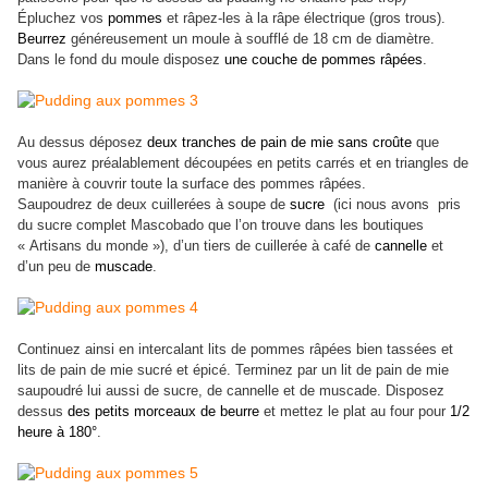
Épluchez vos
pommes
et râpez-les à la râpe électrique (gros trous).
Beurrez
généreusement un moule à soufflé de 18 cm de diamètre.
Dans le fond du moule disposez
une couche de pommes râpées
.
Au dessus déposez
deux tranches de pain de mie sans croûte
que
vous aurez préalablement découpées en petits carrés et en triangles de
manière à couvrir toute la surface des pommes râpées.
Saupoudrez de deux cuillerées à soupe de
sucre
(ici nous avons pris
du sucre complet Mascobado que l’on trouve dans les boutiques
« Artisans du monde »), d’un tiers de cuillerée à café de
cannelle
et
d’un peu de
muscade
.
Continuez ainsi en intercalant lits de pommes râpées bien tassées et
lits de pain de mie sucré et épicé. Terminez par un lit de pain de mie
saupoudré lui aussi de sucre, de cannelle et de muscade. Disposez
dessus
des petits morceaux de beurre
et mettez le plat au four pour
1/2
heure à 180°
.