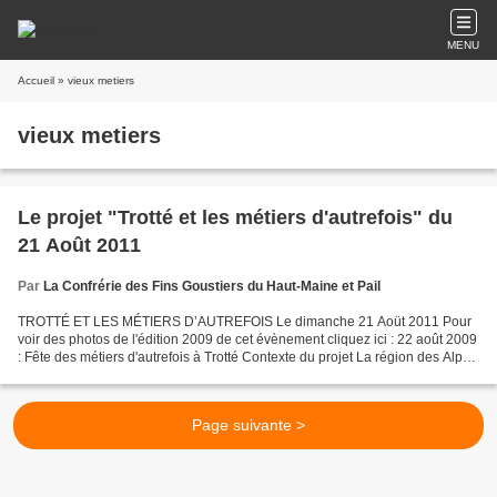
MENU
Accueil
» vieux metiers
vieux metiers
Le projet "Trotté et les métiers d'autrefois" du
21 Août 2011
Par
La Confrérie des Fins Goustiers du Haut-Maine et Pail
TROTTÉ ET LES MÉTIERS D’AUTREFOIS Le dimanche 21 Aoüt 2011 Pour
voir des photos de l'édition 2009 de cet évènement cliquez ici : 22 août 2009
: Fête des métiers d'autrefois à Trotté Contexte du projet La région des Alpes
mancelles est un lieu riche de...
Page suivante >