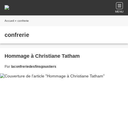
MENU
Accueil
» confrerie
confrerie
Hommage à Christiane Tatham
Par
laconfreriedesfinsgoustiers