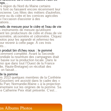
emps…
e région du Nord du Maine certains
ers font ou faisaient encore récemment leur
'ancienne. Les fêtes des métiers d'autrefois,
me ou du cidre et les comices agricoles
i l'occasion d'assister à des
tions...
eils de mesure pour le cidre et l'eau de vie
is instruments de mesure qu'utilisent
t les producteurs de cidre et d'eau de vie
nsimètre, alcoomètre et cidromètre. Cliquez
hotos pour les agrandir et refermez-les
our revenir à cette page. À ces trois
ts...
 produit bin d'cheu nous : le pommé
récemment complété. Avant la Seconde
ndiale la nourriture des campagnes était
 basée sur la production locale. Dans le
nsi que dans tout l’Ouest de la France
e, Haute-Bretagne) on récoltait des
n faisait...
 de la pomme
rs 2013 quelques membres de la Confrérie
Goustiers ont assisté dans le cadre des «
du Parc Normandie-Maine » à la projection
umentaire sur les origines de la pomme. Sa
ice Catherine Peix était présente. C’est...
os Albums Photos