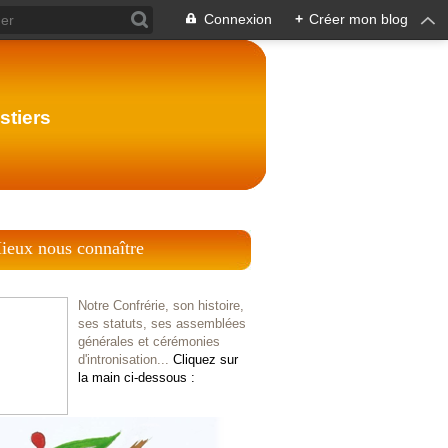
Connexion
+
Créer mon blog
stiers
ieux nous connaître
Notre Confrérie, son histoire,
ses statuts, ses assemblées
générales et cérémonies
d'intronisation...
Cliquez sur
la main ci-dessous :