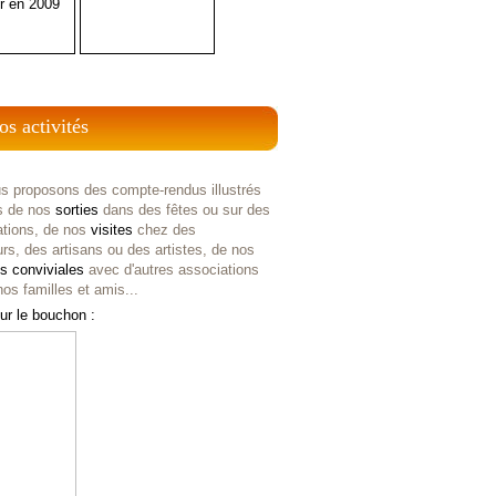
r en 2009
os activités
s proposons des compte-rendus illustrés
s de nos
sorties
dans des fêtes ou sur des
ations, de nos
visites
chez des
rs, des artisans ou des artistes, de nos
es
conviviales
avec d'autres associations
os familles et amis...
ur le bouchon :