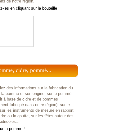
ans de notre région.
-les en cliquant sur la bouteille
:
omme, cidre, pommé...
ez des informations sur la fabrication du
r la pomme et son origine, sur le pommé
uit à base de cidre et de pommes
ent fabriqué dans notre région), sur le
 sur les instruments de mesure en rapport
idre ou la goutte, sur les fêtes autour des
idricoles...
sur la pomme !