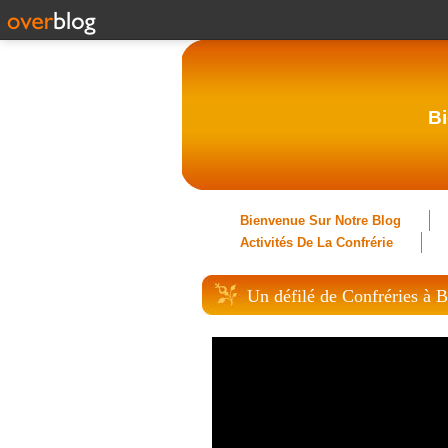
Bi
Bienvenue Sur Notre Blog
Activités De La Confrérie
Un défilé de Confréries à 