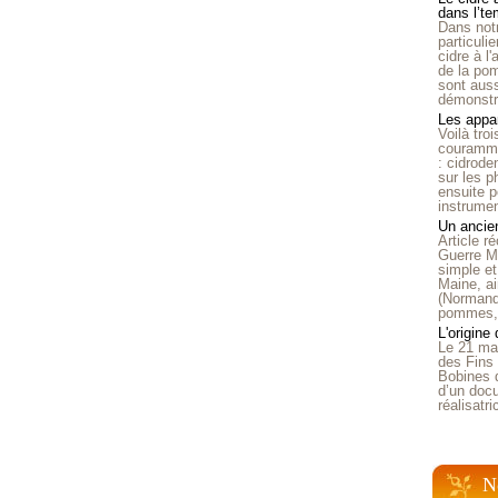
dans l’t
Dans notr
particuli
cidre à l
de la pom
sont auss
démonstra
Les appar
Voilà tro
courammen
: cidrode
sur les p
ensuite p
instrumen
Un ancien
Article 
Guerre Mo
simple et
Maine, ai
(Normandi
pommes, o
L'origine
Le 21 ma
des Fins 
Bobines 
d’un doc
réalisatr
N