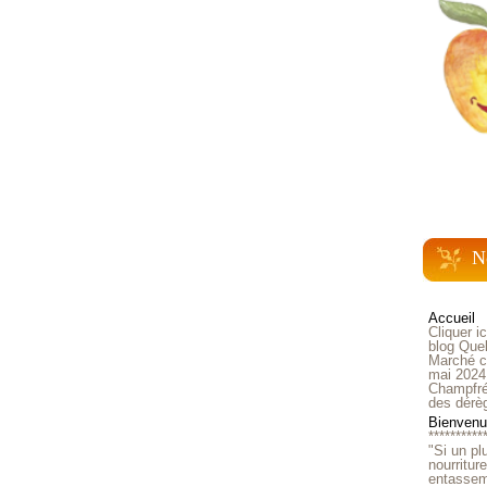
N
Accueil
Cliquer i
blog Quel
Marché ch
mai 2024
Champfré
des dérè
Bienvenue
**********
"Si un pl
nourritur
entasseme