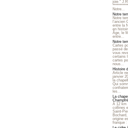
joie." J.
**********
Notre...
Notre ter
Notre ter
l’ancien
entre la 
en histo
Âge, le M
entre...
Notre terr
Cartes p
passé de 
vous reve
certains 
cartes po
nous...
Histoire 
Article r
janvier 2
la chape
Qui somm
confrater
les...
La chapel
Champfr
À 12 km 
collines 
Saint-Pie
Bochard,
origine e
franque : 
Le cidre 