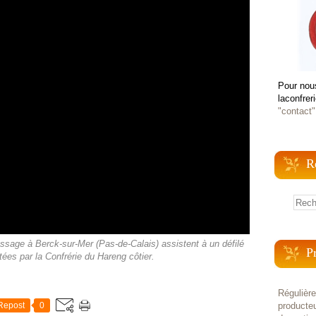
Pour nou
laconfrer
"contact"
R
sage à Berck-sur-Mer (Pas-de-Calais) assistent à un défilé
P
itées par la Confrérie du Hareng côtier.
Régulièr
Repost
0
producteu