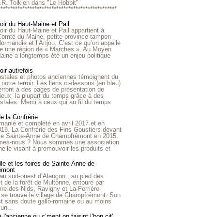
R.R. Tolkien dans "Le Hobbit"
*************************************************
roir du Haut-Maine et Pail
roir du Haut-Maine et Pail appartient à
 Comté du Maine, petite province tampon
Normandie et l’Anjou. C’est ce qu’on appelle
ire une région de « Marches ». Au Moyen
aine a longtemps été un enjeu politique
oir autrefois
ostales et photos anciennes témoignent du
notre terroir. Les liens ci-dessous (en bleu)
rront à des pages de présentation de
lieux, la plupart du temps grâce à des
stales. Merci à ceux qui au fil du temps
de la Confrérie
emanié et complété en avril 2017 et en
018. La Confrérie des Fins Goustiers devant
lle Sainte-Anne de Champfrémont en 2015.
es-nous ? Nous sommes une association
nelle visant à promouvoir les produits et
le et les foires de Sainte-Anne de
émont
au sud-ouest d’Alençon , au pied des
et de la forêt de Multonne, entouré par
rre-des-Nids, Ravigny et La-Ferrière-
 se trouve le village de Champfrémont. Son
st sans doute gallo-romaine ou au moins
un...
à l'ancienne ou c’ment on faisint l’bon cit’