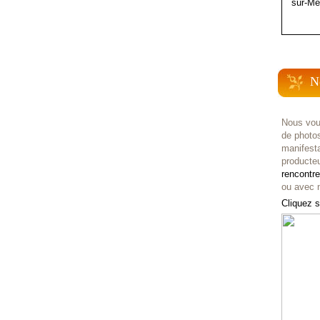
sur-Me
N
Nous vou
de photo
manifest
producteu
rencontr
ou avec n
Cliquez s