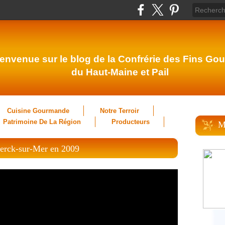
envenue sur le blog de la Confrérie des Fins Gou
du Haut-Maine et Pail
Cuisine Gourmande
Notre Terroir
Patrimoine De La Région
Producteurs
M
Berck-sur-Mer en 2009