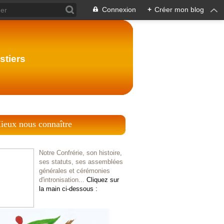
Connexion
+
Créer mon blog
stiers
ieux nous connaître
Notre Confrérie, son histoire,
ses statuts, ses assemblées
générales et cérémonies
d'intronisation...
Cliquez sur
la main ci-dessous :