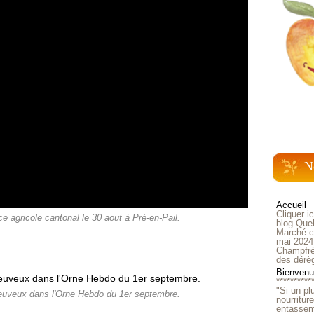
N
Accueil
Cliquer i
ce agricole cantonal le 30 aout à Pré-en-Pail.
blog Quel
Marché ch
mai 2024
Champfré
des dérè
Bienvenue
**********
"Si un pl
reuveux dans l'Orne Hebdo du 1er septembre.
nourritur
entasseme