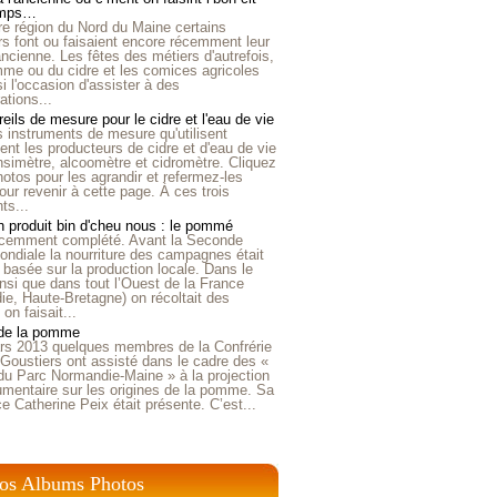
emps…
e région du Nord du Maine certains
ers font ou faisaient encore récemment leur
'ancienne. Les fêtes des métiers d'autrefois,
me ou du cidre et les comices agricoles
i l'occasion d'assister à des
tions...
eils de mesure pour le cidre et l'eau de vie
is instruments de mesure qu'utilisent
t les producteurs de cidre et d'eau de vie
nsimètre, alcoomètre et cidromètre. Cliquez
hotos pour les agrandir et refermez-les
our revenir à cette page. À ces trois
ts...
 produit bin d'cheu nous : le pommé
récemment complété. Avant la Seconde
ndiale la nourriture des campagnes était
 basée sur la production locale. Dans le
nsi que dans tout l’Ouest de la France
e, Haute-Bretagne) on récoltait des
n faisait...
 de la pomme
rs 2013 quelques membres de la Confrérie
Goustiers ont assisté dans le cadre des «
du Parc Normandie-Maine » à la projection
umentaire sur les origines de la pomme. Sa
ice Catherine Peix était présente. C’est...
os Albums Photos