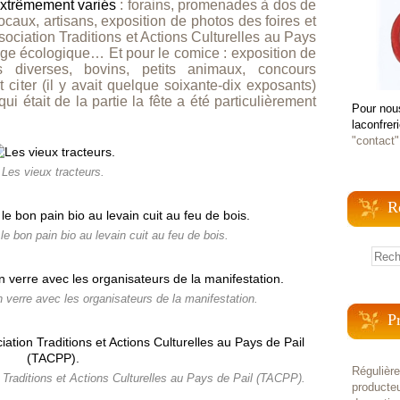
extrêmement variés
: forains, promenades à dos de
caux, artisans, exposition de photos des foires et
ociation Traditions et Actions Culturelles au Pays
age écologique… Et pour le comice : exposition de
ns diverses,
bovins, petits animaux,
concours
iter (il y avait quelque soixante-dix exposants)
i était de la partie la fête a été particulièrement
Pour nou
laconfrer
"contact"
Les vieux tracteurs.
R
 le bon pain bio au levain cuit au feu de bois.
 verre avec les organisateurs de la manifestation.
P
Régulièr
n Traditions et Actions Culturelles au Pays de Pail (TACPP).
producteu