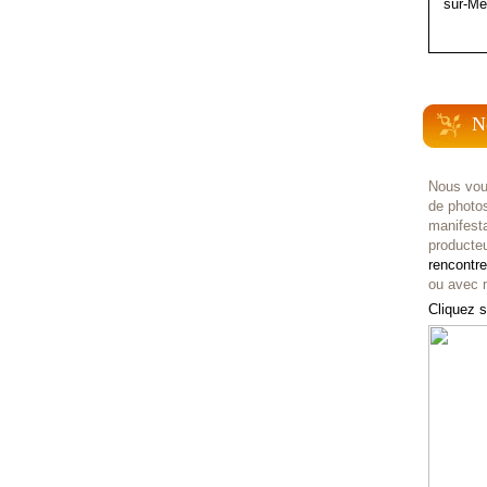
sur-Me
N
Nous vou
de photo
manifest
producteu
rencontr
ou avec n
Cliquez s