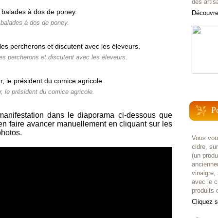
des artis
Découvrez
 balades à dos de poney.
es percherons et discutent avec les éleveurs.
, le président du comice agricole.
P
 manifestation dans le diaporama ci-dessous que
ien faire avancer manuellement en cliquant sur les
photos.
Vous voul
cidre, su
(un prod
anciennem
vinaigre,
avec le c
produits c
Cliquez 