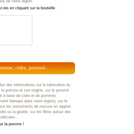
ans de notre région.
-les en cliquant sur la bouteille
:
omme, cidre, pommé...
ez des informations sur la fabrication du
r la pomme et son origine, sur le pommé
uit à base de cidre et de pommes
ent fabriqué dans notre région), sur le
 sur les instruments de mesure en rapport
idre ou la goutte, sur les fêtes autour des
idricoles...
sur la pomme !