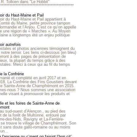
R.R. Tolkien dans "Le Hobbit"
*************************************************
roir du Haut-Maine et Pail
roir du Haut-Maine et Pail appartient à
 Comté du Maine, petite province tampon
Normandie et l’Anjou. C’est ce qu’on appelle
ire une région de « Marches ». Au Moyen
aine a longtemps été un enjeu politique
oir autrefois
ostales et photos anciennes témoignent du
notre terroir. Les liens ci-dessous (en bleu)
rront à des pages de présentation de
lieux, la plupart du temps grâce à des
stales. Merci à ceux qui au fil du temps
de la Confrérie
emanié et complété en avril 2017 et en
018. La Confrérie des Fins Goustiers devant
lle Sainte-Anne de Champfrémont en 2015.
es-nous ? Nous sommes une association
nelle visant à promouvoir les produits et
le et les foires de Sainte-Anne de
émont
au sud-ouest d’Alençon , au pied des
et de la forêt de Multonne, entouré par
rre-des-Nids, Ravigny et La-Ferrière-
 se trouve le village de Champfrémont. Son
st sans doute gallo-romaine ou au moins
un...
à l'ancienne ou c’ment on faisint l’bon cit’