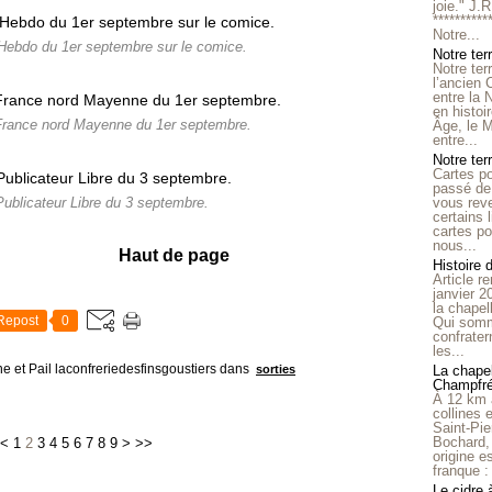
joie." J.
**********
Notre...
e Hebdo du 1er septembre sur le comice.
Notre ter
Notre ter
l’ancien
entre la 
en histo
 France nord Mayenne du 1er septembre.
Âge, le M
entre...
Notre terr
Cartes p
passé de 
vous reve
 Publicateur Libre du 3 septembre.
certains 
cartes po
nous...
Haut de page
Histoire 
Article r
janvier 2
la chape
Repost
0
Qui somm
confrater
les...
e et Pail laconfreriedesfinsgoustiers
dans
sorties
La chapel
Champfr
À 12 km 
collines 
Saint-Pie
Bochard,
<
1
2
3
4
5
6
7
8
9
>
>>
origine e
franque : 
Le cidre 