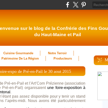
envenue sur le blog de la Confrérie des Fins Gou
du Haut-Maine et Pail
Cuisine Gourmande
Notre Terroir
Patrimoine De La Région
Producteurs
M
 foire-expo de Pré-en-Pail le 30 aout 2015
de Pré-en-Pail et l’Art’Com Prézienne (association
 Pré-en-Pail) organisaient
une foire-exposition à
ntonal
.
n’étant pas assez disponible pour y tenir un stand
ns l’après-midi. Nous avons été particulièrement