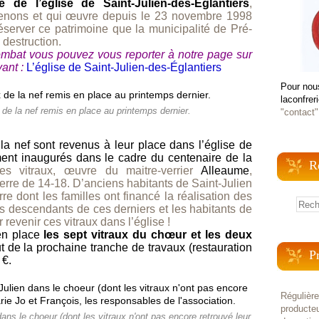
de l’église de Saint-Julien-des-Églantiers
,
enons et qui œuvre depuis le 23 novembre 1998
éserver ce patrimoine que la municipalité de Pré-
 destruction.
ombat vous pouvez vous reporter à notre page sur
vant :
L’église de Saint-Julien-des-Églantiers
Pour nou
laconfrer
de la nef remis en place au printemps dernier.
"contact"
 la nef sont revenus à leur place dans l’église de
lement inaugurés dans le cadre du centenaire de la
R
es vitraux, œuvre du maitre-verrier
Alleaume
,
erre de 14-18. D’anciens habitants de Saint-Julien
rre dont les familles ont financé la réalisation des
es descendants de ces derniers et les habitants de
 revenir ces vitraux dans l’église !
 en place
les sept vitraux du chœur et les deux
t de la prochaine tranche de travaux (restauration
P
 €.
Régulièr
producteu
ans le choeur (dont les vitraux n'ont pas encore retrouvé leur