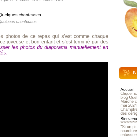
orgue de Barbarie et les chanteuses.
Quelques chanteuses.
es photos de ce repas qui s’est comme chaque
 joyeuse et bon enfant et s’est terminé par des
asser les photos du diaporama manuellement en
tés.
N
Accueil
Cliquer i
blog Quel
Marché ch
mai 2024
Champfré
des dérè
Bienvenue
**********
"Si un pl
nourritur
entasseme