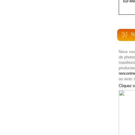
sur-Me
N
Nous vou
de photo
manifest
producteu
rencontr
ou avec n
Cliquez s