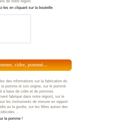
ans de notre région.
-les en cliquant sur la bouteille
:
omme, cidre, pommé...
ez des informations sur la fabrication du
r la pomme et son origine, sur le pommé
uit à base de cidre et de pommes
ent fabriqué dans notre région), sur le
 sur les instruments de mesure en rapport
idre ou la goutte, sur les fêtes autour des
idricoles...
sur la pomme !