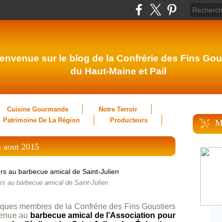
envenue sur le blog de la Confrérie des Fins Gou
du Haut-Maine et Pail
Cuisine Gourmande
Notre Terroir
Patrimoine De La Région
Producteurs
M
n aout 2015
rs au barbecue amical de Saint-Julien
ques membres de la Confrérie des Fins Goustiers
 tenue au
barbecue amical de l’Association pour