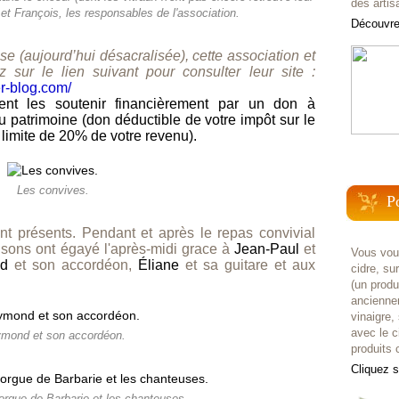
des artis
et François, les responsables de l'association.
Découvrez
se (aujourd’hui désacralisée), cette association et
 sur le lien suivant pour consulter leur site :
er-blog.com/
nt les soutenir financièrement par un don à
u patrimoine (don déductible de votre impôt sur le
limite de 20% de votre revenu).
Les convives.
P
nt présents. Pendant et après le repas convivial
nsons ont égayé l'après-midi grace à
Jean-Paul
et
Vous voul
d
et son accordéon,
Éliane
et sa guitare et aux
cidre, su
(un prod
anciennem
vinaigre,
avec le c
mond et son accordéon.
produits c
Cliquez 