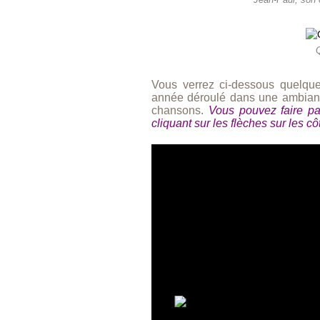
Jean-Paul, son 
Vous verrez ci-dessous quelqu
année déroulé dans une ambiance
chansons.
Vous pouvez faire p
cliquant sur les flèches sur les cô