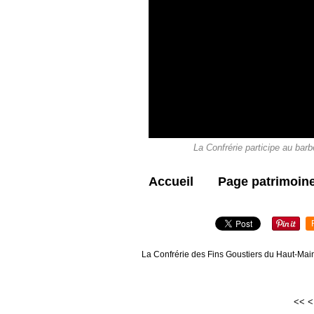
La Confrérie participe au bar
Accueil
Page patrimoin
La Confrérie des Fins Goustiers du Haut-Main
<<
<