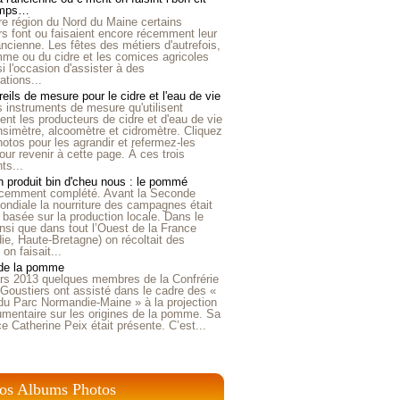
emps…
e région du Nord du Maine certains
ers font ou faisaient encore récemment leur
'ancienne. Les fêtes des métiers d'autrefois,
me ou du cidre et les comices agricoles
i l'occasion d'assister à des
tions...
eils de mesure pour le cidre et l'eau de vie
is instruments de mesure qu'utilisent
t les producteurs de cidre et d'eau de vie
nsimètre, alcoomètre et cidromètre. Cliquez
hotos pour les agrandir et refermez-les
our revenir à cette page. À ces trois
ts...
 produit bin d'cheu nous : le pommé
récemment complété. Avant la Seconde
ndiale la nourriture des campagnes était
 basée sur la production locale. Dans le
nsi que dans tout l’Ouest de la France
e, Haute-Bretagne) on récoltait des
n faisait...
 de la pomme
rs 2013 quelques membres de la Confrérie
Goustiers ont assisté dans le cadre des «
du Parc Normandie-Maine » à la projection
umentaire sur les origines de la pomme. Sa
ice Catherine Peix était présente. C’est...
os Albums Photos