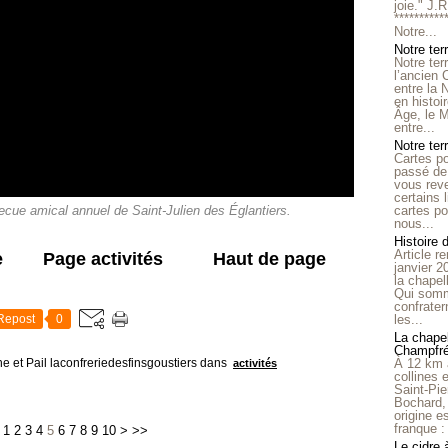
joie." J.
**********
Notre...
Notre ter
Notre ter
l’ancien
entre la 
en histo
Âge, le M
entre...
Notre terr
Cartes p
passé de 
vous reve
certains 
cartes po
becue amical annuel de Saint-Julien des Églantiers.
nous...
Histoire 
Article r
e
Page activités
Haut de page
janvier 2
la chape
Qui somm
confrater
Repost
0
les...
La chapel
Champfr
e et Pail laconfreriedesfinsgoustiers
dans
À 12 km 
activités
collines 
Saint-Pie
Bochard,
origine e
franque : 
1
2
3
4
5
6
7
8
9
10
>
>>
Le cidre 