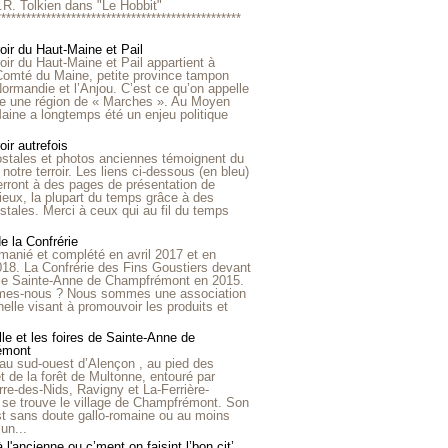
R.R. Tolkien dans "Le Hobbit"
*************************************************
roir du Haut-Maine et Pail
roir du Haut-Maine et Pail appartient à
 Comté du Maine, petite province tampon
Normandie et l’Anjou. C’est ce qu’on appelle
ire une région de « Marches ». Au Moyen
aine a longtemps été un enjeu politique
oir autrefois
ostales et photos anciennes témoignent du
notre terroir. Les liens ci-dessous (en bleu)
rront à des pages de présentation de
lieux, la plupart du temps grâce à des
stales. Merci à ceux qui au fil du temps
de la Confrérie
emanié et complété en avril 2017 et en
018. La Confrérie des Fins Goustiers devant
lle Sainte-Anne de Champfrémont en 2015.
es-nous ? Nous sommes une association
nelle visant à promouvoir les produits et
le et les foires de Sainte-Anne de
émont
au sud-ouest d’Alençon , au pied des
et de la forêt de Multonne, entouré par
rre-des-Nids, Ravigny et La-Ferrière-
 se trouve le village de Champfrémont. Son
st sans doute gallo-romaine ou au moins
un...
à l'ancienne ou c’ment on faisint l’bon cit’