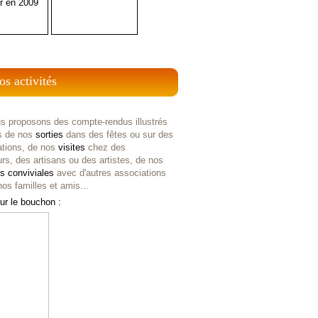
r en 2009
os activités
s proposons des compte-rendus illustrés
s de nos
sorties
dans des fêtes ou sur des
ations, de nos
visites
chez des
rs, des artisans ou des artistes, de nos
es
conviviales
avec d'autres associations
os familles et amis...
ur le bouchon :