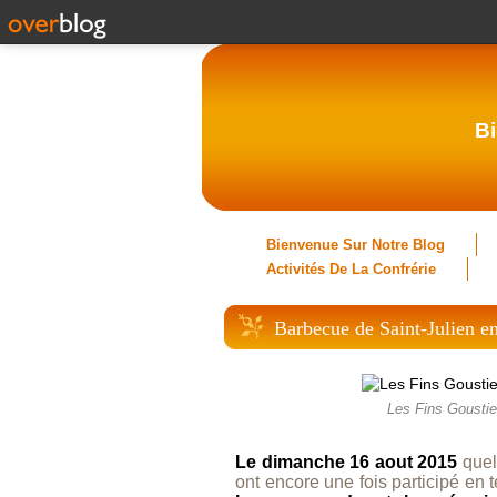
Bi
Bienvenue Sur Notre Blog
Activités De La Confrérie
Barbecue de Saint-Julien e
Les Fins Goustie
Le dimanche 16 aout 2015
quel
ont encore une fois participé en