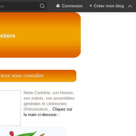
Connexion
+
Créer mon blog
stiers
ieux nous connaître
Notre Confrérie, son histoire,
ses statuts, ses assemblées
générales et cérémonies
d'intronisation...
Cliquez sur
la main ci-dessous :