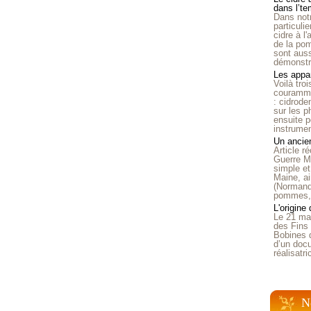
dans l’t
Dans notr
particuli
cidre à l
de la pom
sont auss
démonstra
Les appar
Voilà tro
courammen
: cidrode
sur les p
ensuite p
instrumen
Un ancien
Article 
Guerre Mo
simple et
Maine, ai
(Normandi
pommes, o
L'origine
Le 21 ma
des Fins 
Bobines 
d’un doc
réalisatr
N