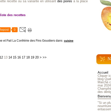
tte recette ou sa variante en utilisant
des poires
à la place
liste des recettes
Repost
0
e et Pail La Confrérie des Fins Goustiers
dans
cuisine
30
12
13
14
15
16
17
18
19
20
>
>>
N
Accueil
Cliquer i
blog Quel
Marché ch
mai 2024
Champfré
des dérè
Bienvenue
**********
"Si un pl
nourritur
entasseme