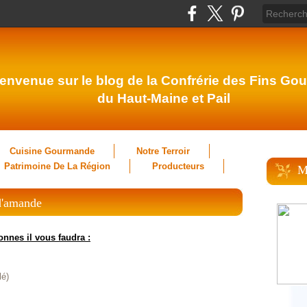
envenue sur le blog de la Confrérie des Fins Gou
du Haut-Maine et Pail
Cuisine Gourmande
Notre Terroir
Patrimoine De La Région
Producteurs
M
d'amande
sonnes
il vous faudra :
lé)