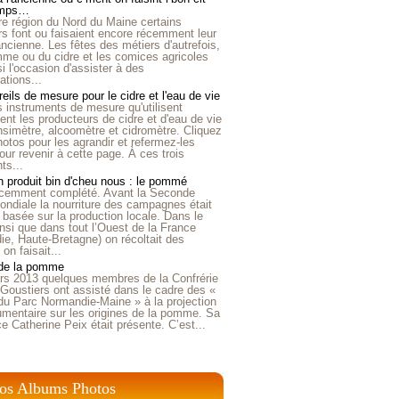
emps…
e région du Nord du Maine certains
ers font ou faisaient encore récemment leur
'ancienne. Les fêtes des métiers d'autrefois,
me ou du cidre et les comices agricoles
i l'occasion d'assister à des
tions...
eils de mesure pour le cidre et l'eau de vie
is instruments de mesure qu'utilisent
t les producteurs de cidre et d'eau de vie
nsimètre, alcoomètre et cidromètre. Cliquez
hotos pour les agrandir et refermez-les
our revenir à cette page. À ces trois
ts...
 produit bin d'cheu nous : le pommé
récemment complété. Avant la Seconde
ndiale la nourriture des campagnes était
 basée sur la production locale. Dans le
nsi que dans tout l’Ouest de la France
e, Haute-Bretagne) on récoltait des
n faisait...
 de la pomme
rs 2013 quelques membres de la Confrérie
Goustiers ont assisté dans le cadre des «
du Parc Normandie-Maine » à la projection
umentaire sur les origines de la pomme. Sa
ice Catherine Peix était présente. C’est...
os Albums Photos