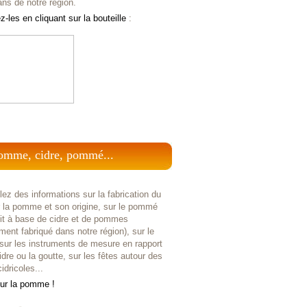
ans de notre région.
-les en cliquant sur la bouteille
:
omme, cidre, pommé...
ez des informations sur la fabrication du
r la pomme et son origine, sur le pommé
uit à base de cidre et de pommes
ent fabriqué dans notre région), sur le
 sur les instruments de mesure en rapport
idre ou la goutte, sur les fêtes autour des
idricoles...
sur la pomme !