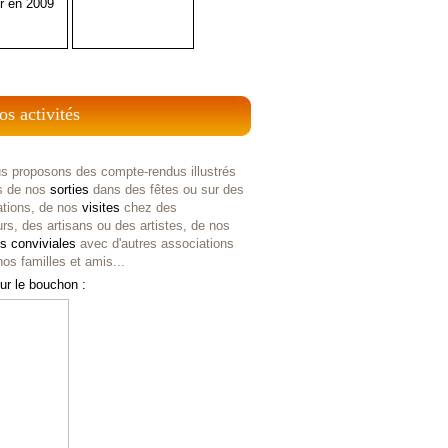
r en 2009
os activités
s proposons des compte-rendus illustrés
s de nos
sorties
dans des fêtes ou sur des
ations, de nos
visites
chez des
rs, des artisans ou des artistes, de nos
es
conviviales
avec d'autres associations
os familles et amis...
ur le bouchon :