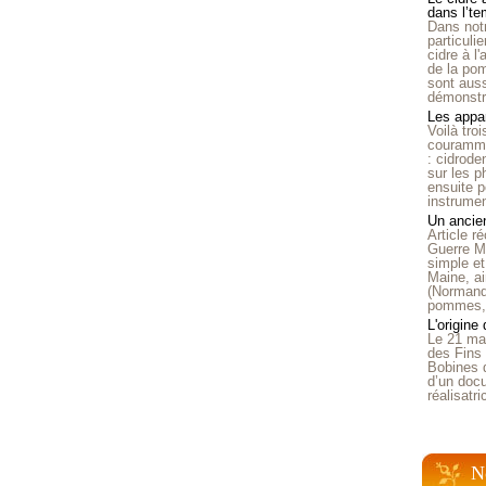
dans l’t
Dans notr
particuli
cidre à l
de la pom
sont auss
démonstra
Les appar
Voilà tro
courammen
: cidrode
sur les p
ensuite p
instrumen
Un ancien
Article 
Guerre Mo
simple et
Maine, ai
(Normandi
pommes, o
L'origine
Le 21 ma
des Fins 
Bobines 
d’un doc
réalisatr
N