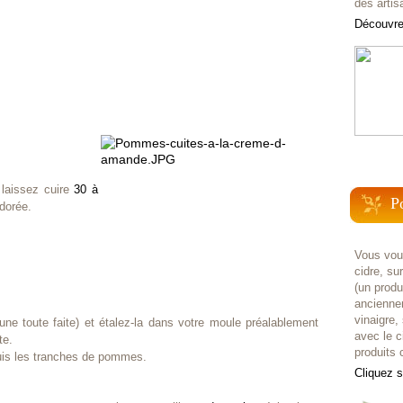
des artis
Découvrez
 laissez cuire
30 à
P
dorée.
Vous voul
cidre, su
(un prod
anciennem
vinaigre,
ne toute faite) et étalez-la dans votre moule préalablement
avec le c
te.
produits c
uis les tranches de pommes.
Cliquez 