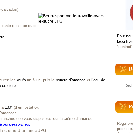
 (calvados)
biante (c’est ce qu’on
Pour nou
cre
.
laconfrer
"contact"
R
outez les
œufs
un à un, puis la
poudre d’amande
et l’
eau de
e de cidre
.
P
r à
180°
(thermostat 6).
d’amandes.
 tranches que vous disposerez sur la crème d’amande.
Régulièr
 trois personnes.
producteu