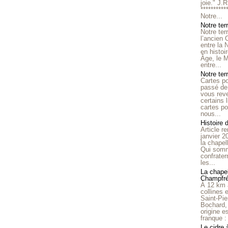
joie." J.
**********
Notre...
Notre ter
Notre ter
l’ancien
entre la 
en histo
Âge, le M
entre...
Notre terr
Cartes p
passé de 
vous reve
certains 
cartes po
nous...
Histoire 
Article r
janvier 2
la chape
Qui somm
confrater
les...
La chapel
Champfr
À 12 km 
collines 
Saint-Pie
Bochard,
origine e
franque : 
Le cidre 