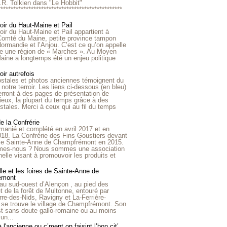
R.R. Tolkien dans "Le Hobbit"
*************************************************
roir du Haut-Maine et Pail
roir du Haut-Maine et Pail appartient à
 Comté du Maine, petite province tampon
Normandie et l’Anjou. C’est ce qu’on appelle
ire une région de « Marches ». Au Moyen
aine a longtemps été un enjeu politique
oir autrefois
ostales et photos anciennes témoignent du
notre terroir. Les liens ci-dessous (en bleu)
rront à des pages de présentation de
lieux, la plupart du temps grâce à des
stales. Merci à ceux qui au fil du temps
de la Confrérie
emanié et complété en avril 2017 et en
018. La Confrérie des Fins Goustiers devant
lle Sainte-Anne de Champfrémont en 2015.
es-nous ? Nous sommes une association
nelle visant à promouvoir les produits et
le et les foires de Sainte-Anne de
émont
au sud-ouest d’Alençon , au pied des
et de la forêt de Multonne, entouré par
rre-des-Nids, Ravigny et La-Ferrière-
 se trouve le village de Champfrémont. Son
st sans doute gallo-romaine ou au moins
un...
à l'ancienne ou c’ment on faisint l’bon cit’