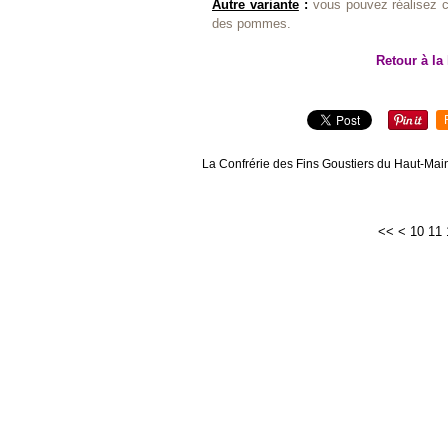
Autre variante
:
vous pouvez réalisez ce
des pommes.
Retour à la 
La Confrérie des Fins Goustiers du Haut-Main
<<
<
10
11