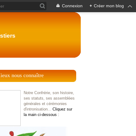
Connexion
+
Créer mon blog
stiers
ieux nous connaître
Notre Confrérie, son histoire,
ses statuts, ses assemblées
générales et cérémonies
d'intronisation...
Cliquez sur
la main ci-dessous :