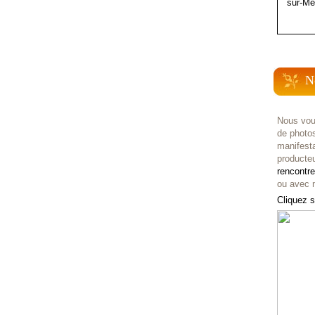
sur-Me
N
Nous vou
de photo
manifest
producteu
rencontr
ou avec n
Cliquez s