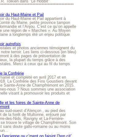
R.R. Tolkien dans "Le Hobbit"
*************************************************
roir du Haut-Maine et Pail
roir du Haut-Maine et Pail appartient à
 Comté du Maine, petite province tampon
Normandie et l’Anjou. C’est ce qu’on appelle
ire une région de « Marches ». Au Moyen
aine a longtemps été un enjeu politique
oir autrefois
ostales et photos anciennes témoignent du
notre terroir. Les liens ci-dessous (en bleu)
rront à des pages de présentation de
lieux, la plupart du temps grâce à des
stales. Merci à ceux qui au fil du temps
de la Confrérie
emanié et complété en avril 2017 et en
018. La Confrérie des Fins Goustiers devant
lle Sainte-Anne de Champfrémont en 2015.
es-nous ? Nous sommes une association
nelle visant à promouvoir les produits et
le et les foires de Sainte-Anne de
émont
au sud-ouest d’Alençon , au pied des
et de la forêt de Multonne, entouré par
rre-des-Nids, Ravigny et La-Ferrière-
 se trouve le village de Champfrémont. Son
st sans doute gallo-romaine ou au moins
un...
à l'ancienne ou c’ment on faisint l’bon cit’