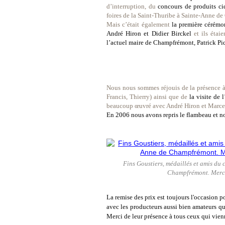
d’interruption, du
concours de produits ci
foires de la Saint-Thuribe à Sainte-Anne d
Mais c’était également
la première cérémo
André Hiron et Didier Birckel
et ils éta
l’actuel maire de Champfrémont, Patrick Pi
Nous nous sommes réjouis de la présence 
Francis, Thierry) ainsi que de
la visite de
beaucoup œuvré avec André Hiron et Marcel 
En 2006 nous avons repris le flambeau et n
Fins Goustiers, médaillés et amis du
Champfrémont. Merci 
La remise des prix est toujours l'occasion p
avec les producteurs aussi bien amateurs que
Merci de leur présence à tous ceux qui vienn