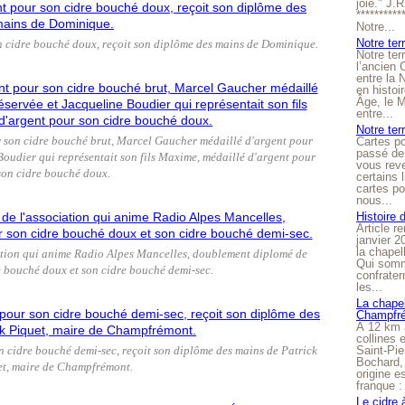
joie." J.
**********
Notre...
Notre ter
n cidre bouché doux, reçoit son diplôme des mains de Dominique.
Notre ter
l’ancien
entre la 
en histo
Âge, le M
entre...
Notre terr
 son cidre bouché brut, Marcel Gaucher médaillé d'argent pour
Cartes p
passé de 
Boudier qui représentait son fils Maxime, médaillé d'argent pour
vous reve
son cidre bouché doux.
certains 
cartes po
nous...
Histoire 
Article r
janvier 2
la chape
ation qui anime Radio Alpes Mancelles, doublement diplomé de
Qui somm
 bouché doux et son cidre bouché demi-sec.
confrater
les...
La chapel
Champfr
À 12 km 
collines 
Saint-Pie
n cidre bouché demi-sec, reçoit son diplôme des mains de Patrick
Bochard,
et, maire de Champfrémont.
origine e
franque : 
Le cidre 