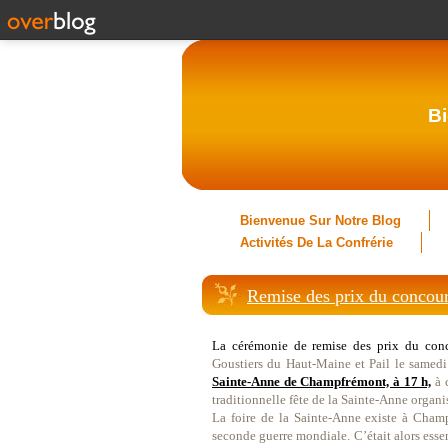
Bi
Bienvenue Sur Notre Blog
Activités De La Confrérie
Remise des prix du concour
La cérémonie de remise des prix du conc
Goustiers du Haut-Maine et Pail le samedi 
Sainte-Anne de Champfrémont, à 17 h,
à c
traditionnelle fête de la Sainte-Anne organi
La foire de la Sainte-Anne existe à Champ
seconde guerre mondiale. C’était alors essen