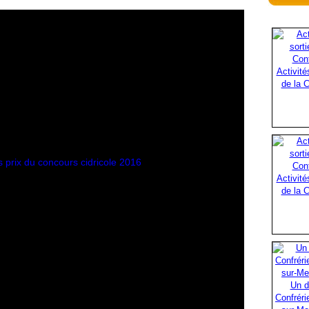
Activité
de la C
Activité
de la C
Un d
Confréri