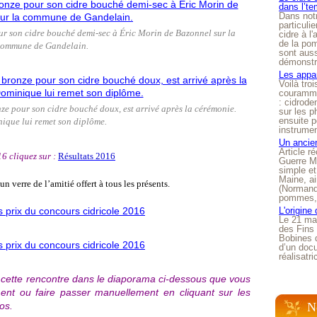
dans l’t
Dans notr
particuli
r son cidre bouché demi-sec à Éric Morin de Bazonnel sur la
cidre à l
de la pom
ommune de Gandelain.
sont auss
démonstra
Les appar
Voilà tro
courammen
: cidrode
ze pour son cidre bouché doux, est arrivé après la cérémonie.
sur les p
ensuite p
ique lui remet son diplôme.
instrumen
Un ancien
Article 
6 cliquez sur :
Résultats 2016
Guerre Mo
simple et
Maine, ai
n verre de l’amitié offert à tous les présents.
(Normandi
pommes, o
L'origine
Le 21 ma
des Fins 
Bobines 
d’un doc
réalisatr
 cette rencontre dans le diaporama ci-dessous que vous
ment ou faire passer manuellement en cliquant sur les
os.
N