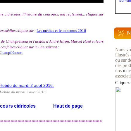
sur-Me
 cidricoles, l'histoire du concours, son règlement... cliquez sur
es médias cliquez sur
:
Les médias et le concours 2016
N
res de Champrémont et l'action d'André Hiron, Marcel Huzé et leurs
s foires cliquez sur le lien suivant :
Nous vo
e Champfrémont.
illustré
ou sur d
des produ
nos
renc
associat
Cliquez 
 Hebdo du mardi 2 auot 2016.
cours cidricoles
Haut de page
********************************************