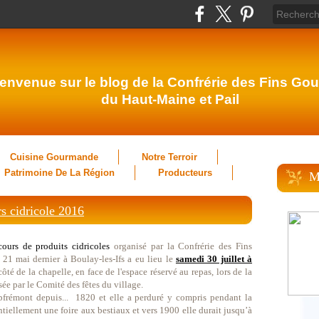
envenue sur le blog de la Confrérie des Fins Gou
du Haut-Maine et Pail
Cuisine Gourmande
Notre Terroir
Patrimoine De La Région
Producteurs
M
s cidricole 2016
ours de produits cidricoles
organisé par la Confrérie des Fins
21 mai dernier à Boulay-les-Ifs a eu lieu le
samedi 30 juillet à
ôté de la chapelle, en face de l'espace réservé au repas, lors de la
sée par le Comité des fêtes du village.
frémont depuis...
1820 et elle a perduré y compris pendant la
tiellement une foire aux bestiaux et vers 1900 elle durait jusqu’à