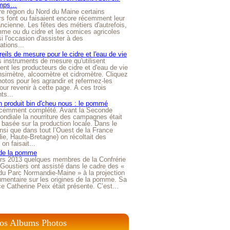
emps…
e région du Nord du Maine certains
ers font ou faisaient encore récemment leur
'ancienne. Les fêtes des métiers d'autrefois,
me ou du cidre et les comices agricoles
i l'occasion d'assister à des
tions...
eils de mesure pour le cidre et l'eau de vie
is instruments de mesure qu'utilisent
t les producteurs de cidre et d'eau de vie
nsimètre, alcoomètre et cidromètre. Cliquez
hotos pour les agrandir et refermez-les
our revenir à cette page. À ces trois
ts...
 produit bin d'cheu nous : le pommé
récemment complété. Avant la Seconde
ndiale la nourriture des campagnes était
 basée sur la production locale. Dans le
nsi que dans tout l’Ouest de la France
e, Haute-Bretagne) on récoltait des
n faisait...
 de la pomme
rs 2013 quelques membres de la Confrérie
Goustiers ont assisté dans le cadre des «
du Parc Normandie-Maine » à la projection
umentaire sur les origines de la pomme. Sa
ice Catherine Peix était présente. C’est...
os Albums Photos