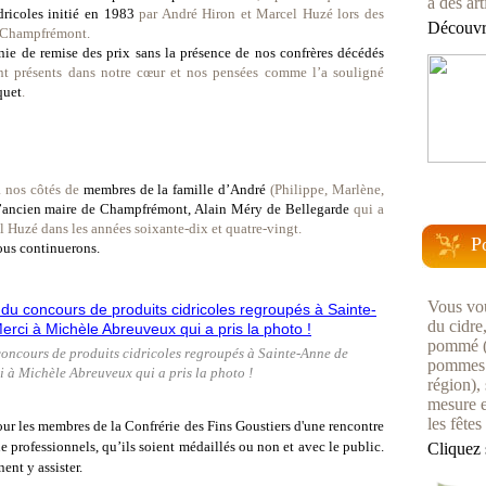
à des art
dricoles initié en 1983
par André Hiron et Marcel Huzé lors des
Découvre
e Champfrémont.
nie de remise des prix sans la présence de nos confrères décédés
ient présents dans notre cœur et nos pensées
comme l’a souligné
quet
.
à nos côtés de
membres de la famille d’André
(Philippe, Marlène,
 l’ancien maire de Champfrémont, Alain Méry de Bellegarde
qui a
Huzé dans les années soixante-dix et quatre-vingt.
P
ous continuerons.
Vous vou
du cidre
pommé (u
 concours de produits cidricoles regroupés à Sainte-Anne de
pommes 
à Michèle Abreuveux qui a pris la photo !
région), 
mesure e
les fêtes
our les membres de la Confrérie des Fins Goustiers d'une rencontre
 professionnels, qu’ils soient médaillés ou non et avec le public.
Cliquez 
ent y assister.