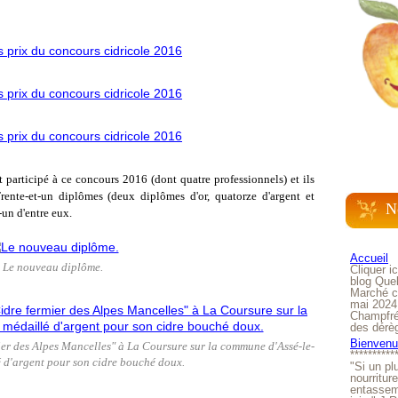
 participé à ce concours 2016 (dont quatre professionnels) et ils
Trente-et-un diplômes (deux diplômes d'or, quatorze d'argent et
N
-un d'entre eux.
Accueil
Le nouveau diplôme.
Cliquer i
blog Quel
Marché ch
mai 2024
Champfré
des dérè
Bienvenue
er des Alpes Mancelles" à La Coursure sur la commune d'Assé-le-
**********
é d'argent pour son cidre bouché doux.
"Si un pl
nourritur
entasseme