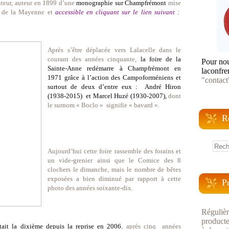
tuteur, auteur en 1899 d’une
monographie sur Champfrémont
mise
es de la Mayenne et
accessible en cliquant sur le lien suivant :
Après s’être déplacée vers Lalacelle dans le
courant des années cinquante,
la foire de la
Pour nou
Sainte-Anne redémarre à Champfrémont en
laconfre
1971 grâce à l’action des Campoforméniens et
"contact
surtout de deux d’entre eux : André Hiron
(1938-2015) et Marcel Huzé (1930-2007),
dont
le surnom « Boclo »
signifie « bavard ».
R
Aujourd’hui cette foire rassemble des forains et
un vide-grenier ainsi que le Comice des 8
clochers le dimanche, mais le nombre de bêtes
exposées a bien diminué par rapport à cette
P
photo des années soixante-dix.
Régulièr
producte
ait la dixième depuis la reprise en 2006
, après cinq
années