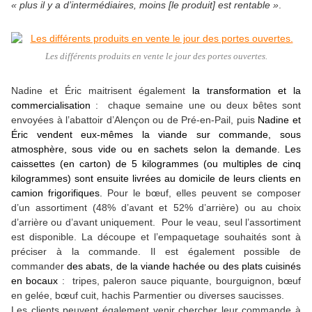
« plus il y a d’intermédiaires, moins [le produit] est rentable »
.
Les différents produits en vente le jour des portes ouvertes.
Nadine et Éric maitrisent également
la transformation et la
commercialisation
: chaque semaine une ou deux bêtes sont
envoyées à l’abattoir d’Alençon ou de Pré-en-Pail, puis
Nadine et
Éric vendent eux-mêmes la viande sur commande, sous
atmosphère, sous vide ou en sachets selon la demande. Les
caissettes (en carton) de 5 kilogrammes (ou multiples de cinq
kilogrammes) sont ensuite livrées au domicile de leurs clients en
camion frigorifiques.
Pour le bœuf, elles peuvent se composer
d’un assortiment (48% d’avant et 52% d’arrière) ou au choix
d’arrière ou d’avant uniquement. Pour le veau, seul l’assortiment
est disponible. La découpe et l’empaquetage souhaités sont à
préciser à la commande. Il est également possible de
commander
des abats, de la viande hachée ou des plats cuisinés
en bocaux
: tripes, paleron sauce piquante, bourguignon, bœuf
en gelée, bœuf cuit, hachis Parmentier ou diverses saucisses.
Les clients peuvent également venir chercher leur commande à