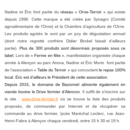
Nadine et Éric font partie du
réseau « Orne-Terroir »
qui existe
depuis 1996. Cette marque a été créée par Synagro (Comité
agroalimentaire de l’Orne) et la Chambre d’agriculture de l’Orne.
Les produits agréés le sont par un jury de dégustation annuel
(dont notre regretté confrère Didier Birckel faisait d’ailleurs
partie).
Plus de 300 produits sont désormais proposés sous ce
label.
Lors de
«
Ferme en fête »
, manifestation organisée chaque
année à Alençon au parc Anova, Nadine et Éric Morin font partie
de l'association
« Table du Terroir »
qui concoctent
le repas 100%
local. Eric est d'ailleurs le Président de cette association.
Depuis 2015, le domaine de Bazonnel alimente également en
viande bovine le Drive fermier d'Alencon.
Il suffit de s'inscrire sur
le site :
www.drive-fermier.fr
où se trouve la liste des produits
proposés, de commander par Internet et de récupérer sa
commande au drive fermier, lycée Maréchal Leclerc, rue Jean-
Henri-Fabre à Alençon chaque vendredi, entre 15 h 30 et 19 h.