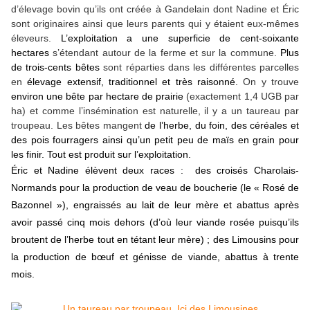
d’élevage bovin qu’ils ont créée à Gandelain dont Nadine et Éric
sont originaires ainsi que leurs parents qui y étaient eux-mêmes
éleveurs.
L’exploitation a une superficie de cent-soixante
hectares
s’étendant autour de la ferme et sur la commune.
Plus
de trois-cents bêtes
sont réparties dans les différentes parcelles
en
élevage extensif, traditionnel et très raisonné.
On y trouve
environ une bête par hectare de prairie
(exactement 1,4 UGB par
ha) et comme l’insémination est naturelle, il y a un taureau par
troupeau. Les bêtes mangent
de l’herbe, du foin, des céréales et
des pois fourragers ainsi qu’un petit peu de maïs en grain pour
les finir. Tout est produit sur l’exploitation.
Éric et Nadine élèvent deux races : des croisés Charolais-
Normands pour la production de veau de boucherie (le « Rosé de
Bazonnel »), engraissés au lait de leur mère et abattus après
avoir passé cinq mois dehors (d’où leur viande rosée puisqu’ils
broutent de l’herbe tout en tétant leur mère) ; des Limousins pour
la production de bœuf et génisse de viande, abattus à trente
mois.