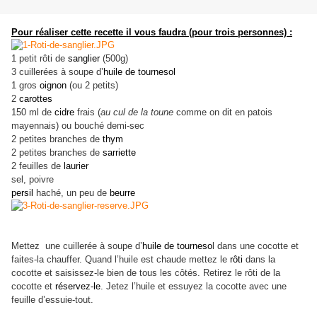
Pour réaliser cette recette il vous faudra (pour trois personnes) :
1 petit rôti de
sanglier
(500g)
3 cuillerées à soupe d’
huile de tournesol
1 gros
oignon
(ou 2 petits)
2
carottes
150 ml de
cidre
frais (
au cul de la toune
comme on dit en patois
mayennais) ou bouché demi-sec
2 petites branches de
thym
2 petites branches de
sarriette
2 feuilles de
laurier
sel, poivre
persil
haché, un peu de
beurre
Mettez une cuillerée à soupe d’
huile de tourneso
l dans une cocotte et
faites-la chauffer. Quand l’huile est chaude mettez le
rôti
dans la
cocotte et saisissez-le bien de tous les côtés. Retirez le rôti de la
cocotte et
réservez-le
. Jetez l’huile et essuyez la cocotte avec une
feuille d’essuie-tout.