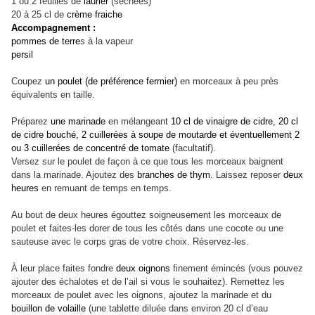
1 ou 2 feuilles de
laurier
(séchées)
20 à 25 cl de
crème fraiche
Accompagnement :
pommes de terre
s à la vapeur
persil
Coupez
un poulet (de préférence fermier)
en morceaux à peu près
équivalents en taille.
Préparez
une marinade
en mélangeant
10 cl de vinaigre de cidre, 20 cl
de cidre bouché, 2 cuillerées à soupe de moutarde et éventuellement 2
ou 3 cuillerées de concentré de tomate
(facultatif).
Versez sur le poulet de façon à ce que tous les morceaux baignent
dans la marinade. Ajoutez des
branches de thym
. Laissez reposer
deux
heures
en remuant de temps en temps.
Au bout de deux heures égouttez soigneusement les morceaux de
poulet et faites-les dorer de tous les côtés dans une cocote ou une
sauteuse avec le corps gras de votre choix. Réservez-les.
À leur place faites fondre
deux oignons
finement émincés (vous pouvez
ajouter des échalotes et de l’ail si vous le souhaitez). Remettez les
morceaux de poulet avec les oignons, ajoutez la marinade et du
bouillon de volaille
(une tablette diluée dans environ 20 cl d’eau