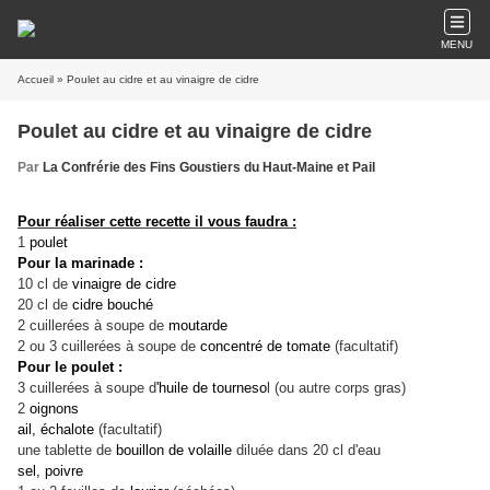
MENU
Accueil
» Poulet au cidre et au vinaigre de cidre
Poulet au cidre et au vinaigre de cidre
Par
La Confrérie des Fins Goustiers du Haut-Maine et Pail
Pour réaliser cette recette il vous faudra :
1
poulet
Pour la marinade :
10 cl de
vinaigre de cidre
20 cl de
cidre bouché
2 cuillerées à soupe de
moutarde
2 ou 3 cuillerées à soupe de
concentré de tomate
(facultatif)
Pour le poulet :
3 cuillerées à soupe d
'huile de tourneso
l (ou autre corps gras)
2
oignons
ail, échalote
(facultatif)
une tablette de
bouillon de volaille
diluée dans 20 cl d'eau
sel, poivre