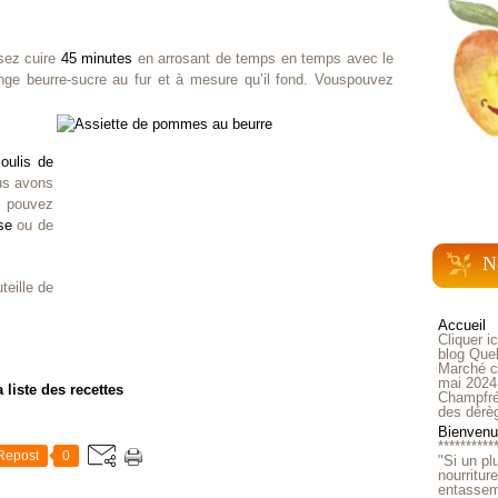
sez cuire
45 minutes
en arrosant de temps en temps avec le
nge beurre-sucre au fur et à mesure qu’il fond. Vouspouvez
coulis de
us avons
 pouvez
se
ou de
N
teille de
Accueil
Cliquer i
blog Quel
Marché ch
mai 2024
a liste des recettes
Champfré
des dérè
Bienvenue
**********
Repost
0
"Si un pl
nourritur
entasseme