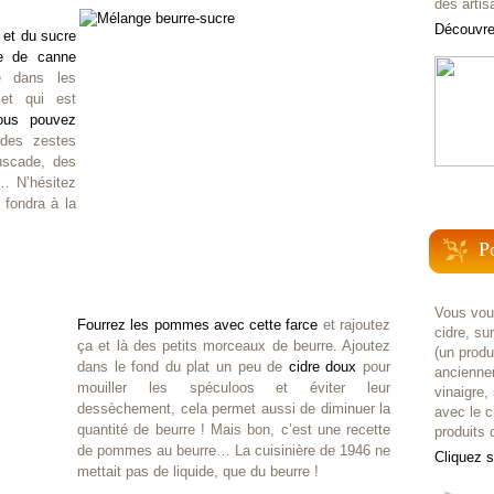
des artis
Découvrez
 et du sucre
e de canne
e dans les
et qui est
ous pouvez
des zestes
uscade, des
… N’hésitez
 fondra à la
P
Vous voul
Fourrez les pommes avec cette farce
et rajoutez
cidre, su
ça et là des petits morceaux de beurre. Ajoutez
(un prod
dans le fond du plat un peu de
cidre doux
pour
anciennem
mouiller les spéculoos et éviter leur
vinaigre,
dessèchement, cela permet aussi de diminuer la
avec le c
quantité de beurre ! Mais bon, c’est une recette
produits c
de pommes au beurre… La cuisinière de 1946 ne
Cliquez 
mettait pas de liquide, que du beurre !