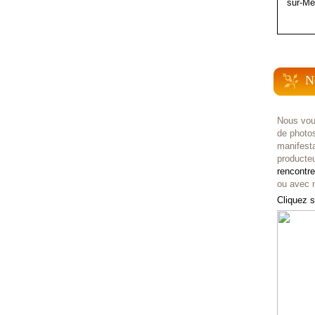
sur-Me
N
Nous vou
de photo
manifest
producteu
rencontr
ou avec n
Cliquez s