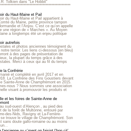
R.R. Tolkien dans "Le Hobbit"
*************************************************
roir du Haut-Maine et Pail
roir du Haut-Maine et Pail appartient à
 Comté du Maine, petite province tampon
Normandie et l’Anjou. C’est ce qu’on appelle
ire une région de « Marches ». Au Moyen
aine a longtemps été un enjeu politique
oir autrefois
ostales et photos anciennes témoignent du
notre terroir. Les liens ci-dessous (en bleu)
rront à des pages de présentation de
lieux, la plupart du temps grâce à des
stales. Merci à ceux qui au fil du temps
de la Confrérie
emanié et complété en avril 2017 et en
018. La Confrérie des Fins Goustiers devant
lle Sainte-Anne de Champfrémont en 2015.
es-nous ? Nous sommes une association
nelle visant à promouvoir les produits et
le et les foires de Sainte-Anne de
émont
au sud-ouest d’Alençon , au pied des
et de la forêt de Multonne, entouré par
rre-des-Nids, Ravigny et La-Ferrière-
 se trouve le village de Champfrémont. Son
st sans doute gallo-romaine ou au moins
un...
à l'ancienne ou c’ment on faisint l’bon cit’