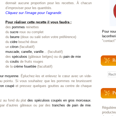
donnait aucune proportion pour les recettes. À chacun
d’improviser pour les quantités.
Cliquez sur l'image pour l'agrandir.
Pour réaliser cette recette il vous faudra :
des
pommes
reinettes
Pour nou
du
sucre
roux ou complet
laconfrer
du
beurre
(doux ou salé selon votre préférence)
"contact"
du
cidre
bouché doux
un
citron
(facultatif)
muscade, canelle, vanille
... (facultatif)
des
spéculoos
(gâteaux belges) ou du
pain de mie
R
du
coulis
de fruits rouges
de la
crème fouettée
(facultatif)
eur moyenne
. Épluchez-les et enlevez le cœur avec un vide-
u pointu. Si vous souhaitez que les pommes ne brunissent
tron coupé
et pressez quelques gouttes au centre de chaque
P
ez au fond du plat
des spéculoos coupés en gros morceaux
.
par d’autres gâteaux ou par des
tranches de pain de mie
.
Régulièr
producteu