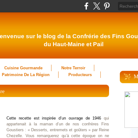
envenue sur le blog de la Confrérie des Fins Gou
du Haut-Maine et Pail
Cuisine Gourmande
Notre Terroir
Patrimoine De La Région
Producteurs
M
re
Cette recette est inspirée d’un ouvrage de 1946
qui
appartenait à la maman d’un de nos confrères Fins
Goustiers : « Desserts, entremets et goûters
»
par Reine
Chezelle. Vous remarquerez qu’à cette époque on ne