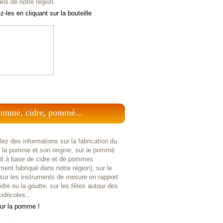
ans de notre région.
-les en cliquant sur la bouteille
:
omme, cidre, pommé...
ez des informations sur la fabrication du
r la pomme et son origine, sur le pommé
uit à base de cidre et de pommes
ent fabriqué dans notre région), sur le
 sur les instruments de mesure en rapport
idre ou la goutte, sur les fêtes autour des
idricoles...
sur la pomme !