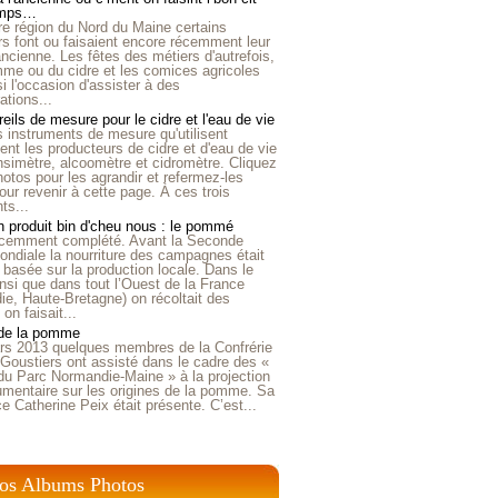
emps…
e région du Nord du Maine certains
ers font ou faisaient encore récemment leur
'ancienne. Les fêtes des métiers d'autrefois,
me ou du cidre et les comices agricoles
i l'occasion d'assister à des
tions...
eils de mesure pour le cidre et l'eau de vie
is instruments de mesure qu'utilisent
t les producteurs de cidre et d'eau de vie
nsimètre, alcoomètre et cidromètre. Cliquez
hotos pour les agrandir et refermez-les
our revenir à cette page. À ces trois
ts...
 produit bin d'cheu nous : le pommé
récemment complété. Avant la Seconde
ndiale la nourriture des campagnes était
 basée sur la production locale. Dans le
nsi que dans tout l’Ouest de la France
e, Haute-Bretagne) on récoltait des
n faisait...
 de la pomme
rs 2013 quelques membres de la Confrérie
Goustiers ont assisté dans le cadre des «
du Parc Normandie-Maine » à la projection
umentaire sur les origines de la pomme. Sa
ice Catherine Peix était présente. C’est...
os Albums Photos