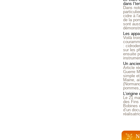
dans l’t
Dans notr
particuli
cidre à l
de la pom
sont auss
démonstra
Les appar
Voilà tro
courammen
: cidrode
sur les p
ensuite p
instrumen
Un ancien
Article 
Guerre Mo
simple et
Maine, ai
(Normandi
pommes, o
L'origine
Le 21 ma
des Fins 
Bobines 
d’un doc
réalisatr
N