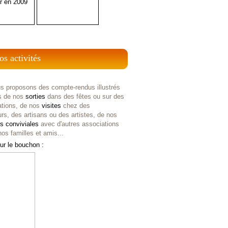
r en 2009
os activités
s proposons des compte-rendus illustrés
s de nos
sorties
dans des fêtes ou sur des
ations, de nos
visites
chez des
rs, des artisans ou des artistes, de nos
es
conviviales
avec d'autres associations
os familles et amis...
ur le bouchon :