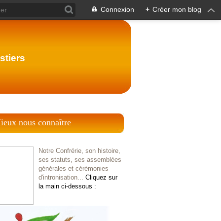
Connexion
+
Créer mon blog
stiers
ieux nous connaître
Notre Confrérie, son histoire,
ses statuts, ses assemblées
générales et cérémonies
d'intronisation...
Cliquez sur
la main ci-dessous :