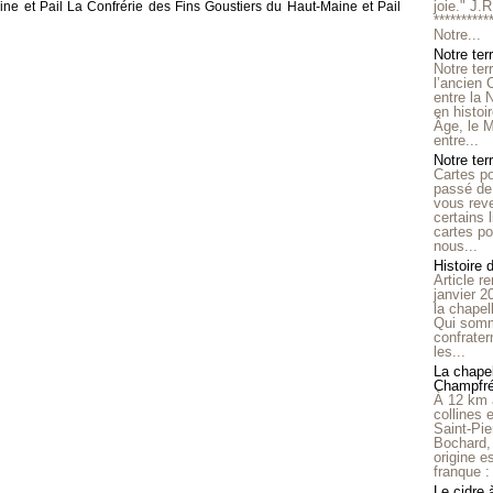
joie." J.
ne et Pail La Confrérie des Fins Goustiers du Haut-Maine et Pail
**********
Notre...
Notre ter
Notre ter
l’ancien
entre la 
en histo
Âge, le M
entre...
Notre terr
Cartes p
passé de 
vous reve
certains 
cartes po
nous...
Histoire 
Article r
janvier 2
la chape
Qui somm
confrater
les...
La chapel
Champfr
À 12 km 
collines 
Saint-Pie
Bochard,
origine e
franque : 
Le cidre 