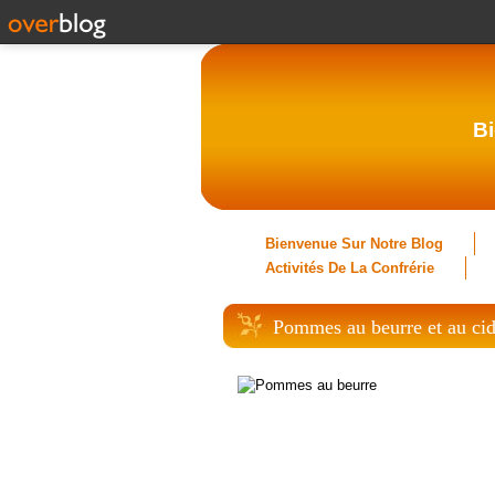
Bi
Bienvenue Sur Notre Blog
Activités De La Confrérie
Pommes au beurre et au cid