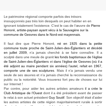
Le patrimoine régional comporte parfois des trésors
insoupçonnés pas très loin desquels on peut habiter en en
ignorant totalement l’existence. C’est le cas de l’œuvre de
Pierre
Honoré, artiste-paysan ayant vécu à la Sauvagère sur la
commune de Gesvres dans le Nord-est mayennais.
Il faut dire que Pierre Honoré,
né en 1925 dans la petite
commune toute proche de Saint-Julien-des-Églantiers et décédé
en juillet 2009
, n’a jamais cherché à se faire connaître. Il a
sculpté dans une meule de granit
les fonds baptismaux de l’église
de Saint-Julien-des-Églantiers
et
dans l’église de Gesvres (où il a
été adjoint au maire pendant six années) l’autel, refait en 1967,
comporte une de ses sculptures
. Mais il n’a jamais vendu une
seule de ses œuvres et n’a jamais cherché la reconnaissance du
public ou la notoriété. Vous trouverez fort peu de choses sur lui
sur Internet !
Par contre, pour aider les autres artistes amateurs
il a crée le
Club Artistique de l’Ouest
dont il a été président avant de passer
le relai à son actuel président
Guy Soutif
. Son objectif était d'aider
les autres artistes de cette région majoritairement rurale à sortir