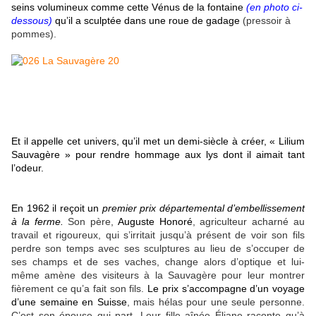
seins volumineux comme cette Vénus de la fontaine
(en photo ci-
dessous)
qu’il a sculptée dans une roue de gadage
(pressoir à
pommes).
Et il appelle cet univers, qu’il met un demi-siècle à créer, « Lilium
Sauvagère » pour rendre hommage aux lys dont il aimait tant
l’odeur.
En 1962 il reçoit un
premier prix départemental d’embellissement
à la ferme.
Son père,
Auguste Honoré
, agriculteur acharné au
travail et rigoureux, qui s’irritait jusqu’à présent de voir son fils
perdre son temps avec ses sculptures au lieu de s’occuper de
ses champs et de ses vaches, change alors d’optique et lui-
même amène des visiteurs à la Sauvagère pour leur montrer
fièrement ce qu’a fait son fils.
Le prix s’accompagne d’un voyage
d’une semaine en Suisse
, mais hélas pour une seule personne.
C’est son épouse qui part. Leur fille aînée Éliane raconte qu’à