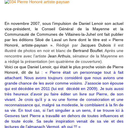
En novembre 2007
,
sous l’impulsion de Daniel Lenoir son actuel
vice-président, le Conseil Général de la Mayenne et la
Communauté de Communes de Villaines-la-Juhel ont fait publier
par les éditions Siloë de Laval un livre dont le titre est « Pierre
Honoré, artiste-paysan ».
Rédigé par
Jacques Dubois
il est
illustré de photos en noir et blanc de
Bertrand Bouflet
. Après une
rencontre avec l’artiste
Jean Arthuis
, sénateur de la Mayenne en
a rédigé la présentation (en quatrième de couverture).
Voici ce que Daniel Lenoir, qui était le plus proche voisin de Pierre
Honoré, dit de lui :
« Pierre était un personnage tout à fait
attachant. Nous avons toujours considéré que nous avions une
grande chance de les avoir comme voisins. J’associe son épouse
qui est décédée en 2011 (lui est décédé en 2009). Je suis aussi
très heureux d’avoir pu faire éditer un livre sur Pierre, de son
vivant. Je crois qu’il y a vu une forme de consécration et une
reconnaissance qui, malgré sa modestie, le comblaient à la fin de
sa vie. En tout cas, si l’art singulier a un sens, il se trouve ici à
Gesvres tant Pierre a travaillé en dehors de toutes influences et
de toute école. Sa seule inspiration venait de sa vie et des
lectures de l’almanach Vermot, eh oui !!! »