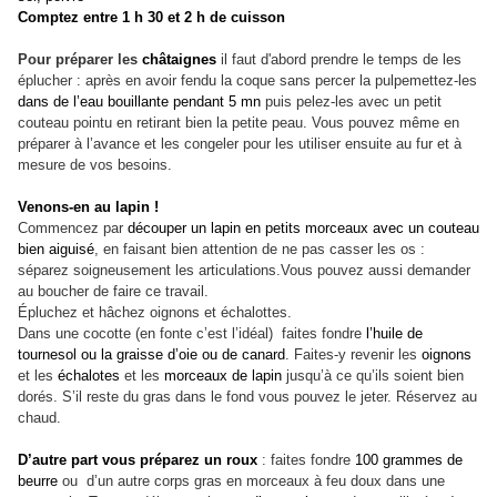
Comptez entre 1 h 30 et 2 h de cuisson
Pour préparer les
châtaignes
il faut d'abord prendre le temps de les
éplucher : après en avoir fendu la coque sans percer la pulpemettez-les
dans de l’eau bouillante pendant 5 mn
puis pelez-les avec un petit
couteau pointu en retirant bien la petite peau. Vous pouvez même en
préparer à l’avance et les congeler pour les utiliser ensuite au fur et à
mesure de vos besoins.
Venons-en au lapin !
Commencez par
découper un lapin en petits morceaux avec un couteau
bien aiguisé
, en faisant bien attention de ne pas casser les os :
séparez soigneusement les articulations.Vous pouvez aussi demander
au boucher de faire ce travail.
Épluchez et hâchez oignons et échalottes.
Dans une cocotte (en fonte c’est l’idéal) faites fondre
l’huile de
tournesol ou la graisse d’oie ou de canard
. Faites-y revenir les
oignons
et les
échalotes
et les
morceaux de lapin
jusqu’à ce qu’ils soient bien
dorés. S’il reste du gras dans le fond vous pouvez le jeter. Réservez au
chaud.
D’autre part vous préparez un roux
: faites fondre
100 grammes de
beurre
ou d’un autre corps gras en morceaux à feu doux dans une