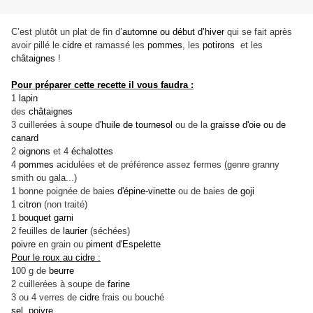
C’est plutôt un plat de fin d’
automne ou début d’hiver
qui se fait après
avoir pillé le
cidre
et ramassé les
pommes
, les
potirons
et les
châtaignes
!
Pour préparer cette recette il vous faudra :
1
lapin
des
châtaignes
3 cuillerées à soupe d
'huile de tournesol
ou de la
graisse d'oie ou de
canard
2
oignons
et 4
échalottes
4
pommes
acidulées et de préférence assez fermes (genre granny
smith ou gala...)
1 bonne poignée de baies
d'épine-vinette
ou de baies d
e goji
1
citron
(non traité)
1
bouquet garni
2 feuilles de
laurier
(séchées)
poivre
en grain ou
piment d'Espelette
Pour le roux au cidre :
100 g de
beurre
2 cuillerées à soupe de
farine
3 ou 4 verres de
cidre
frais ou bouché
sel, poivre