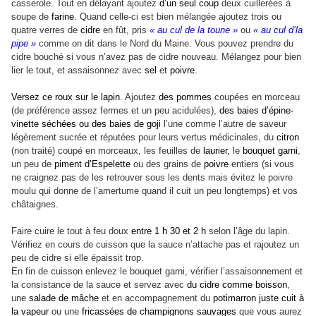
casserole. Tout en délayant ajoutez
d’un seul coup
deux cuillerées à
soupe de
farine
. Quand celle-ci est bien mélangée ajoutez trois ou
quatre verres de
cidre
en fût, pris
« au cul de la toune »
ou
« au cul d’la
pipe »
comme on dit dans le Nord du Maine. Vous pouvez prendre du
cidre bouché si vous n’avez pas de cidre nouveau. Mélangez pour bien
lier le tout, et assaisonnez avec
sel
et
poivre
.
Versez ce roux sur le lapin
. Ajoutez
des pommes
coupées en morceau
(de préférence assez fermes et un peu acidulées),
des baies d’épine-
vinette séchées ou des baies de goji
l’une comme l’autre de saveur
légèrement sucrée et réputées pour leurs vertus médicinales, du
citron
(non traité) coupé en morceaux, les feuilles de
laurier,
le
bouquet garni
,
un peu de
piment d’Espelette
ou des grains de
poivre
entiers (si vous
ne craignez pas de les retrouver sous les dents mais évitez le poivre
moulu qui donne de l’amertume quand il cuit un peu longtemps) et vos
châtaignes.
Faire cuire le tout à feu doux
entre 1 h 30 et 2 h
selon l’âge du lapin.
Vérifiez en cours de cuisson que la sauce n’attache pas et rajoutez un
peu de cidre si elle épaissit trop.
En fin de cuisson enlevez le bouquet garni, vérifier l’assaisonnement et
la consistance de la sauce et servez avec
du cidre comme boisson
,
une
salade de mâche
et en accompagnement du
potimarron juste cuit à
la vapeur
ou une
fricassées de champignons sauvages
que vous aurez