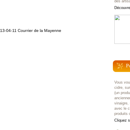
des artis
Découvrez
P
Vous voul
cidre, su
(un prod
anciennem
vinaigre,
avec le c
produits c
Cliquez 