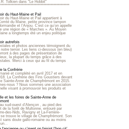
R.R. Tolkien dans "Le Hobbit"
*************************************************
roir du Haut-Maine et Pail
roir du Haut-Maine et Pail appartient à
 Comté du Maine, petite province tampon
Normandie et l’Anjou. C’est ce qu’on appelle
ire une région de « Marches ». Au Moyen
aine a longtemps été un enjeu politique
oir autrefois
ostales et photos anciennes témoignent du
notre terroir. Les liens ci-dessous (en bleu)
rront à des pages de présentation de
lieux, la plupart du temps grâce à des
stales. Merci à ceux qui au fil du temps
de la Confrérie
emanié et complété en avril 2017 et en
018. La Confrérie des Fins Goustiers devant
lle Sainte-Anne de Champfrémont en 2015.
es-nous ? Nous sommes une association
nelle visant à promouvoir les produits et
le et les foires de Sainte-Anne de
émont
au sud-ouest d’Alençon , au pied des
et de la forêt de Multonne, entouré par
rre-des-Nids, Ravigny et La-Ferrière-
 se trouve le village de Champfrémont. Son
st sans doute gallo-romaine ou au moins
un...
à l'ancienne ou c’ment on faisint l’bon cit’