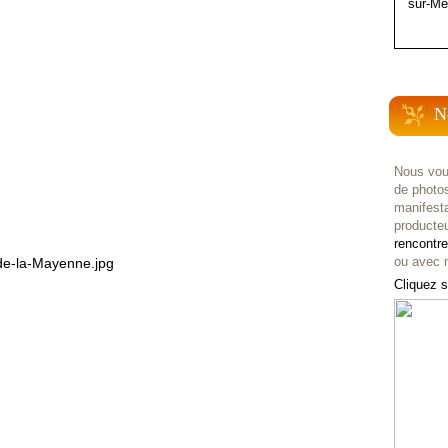
sur-Me
N
Nous vou
de photo
manifest
producteu
rencontr
ou avec n
Cliquez s