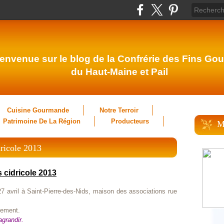
envenue sur le blog de la Confrérie des Fins Gou
du Haut-Maine et Pail
Cuisine Gourmande
Notre Terroir
Patrimoine De La Région
Producteurs
M
dricole 2013
 cidricole 2013
27 avril à Saint-Pierre-des-Nids, maison des associations rue
nement.
agrandir.