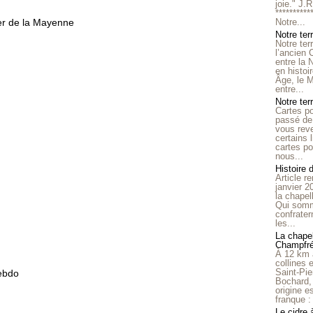
joie." J.
**********
Notre...
Notre ter
Notre ter
l’ancien
entre la 
en histo
Âge, le M
entre...
Notre terr
Cartes p
passé de 
vous reve
certains 
cartes po
nous...
Histoire 
Article r
janvier 2
la chape
Qui somm
confrater
les...
La chapel
Champfr
À 12 km 
collines 
Saint-Pie
Bochard,
origine e
franque : 
Le cidre 