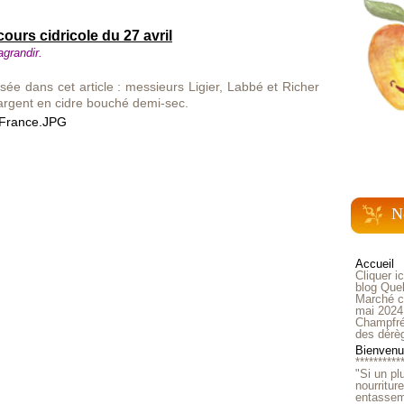
urs cidricole du 27 avril
agrandir.
issée dans cet article : messieurs Ligier, Labbé et Richer
argent en cidre bouché demi-sec.
N
Accueil
Cliquer i
blog Quel
Marché ch
mai 2024
Champfré
des dérè
Bienvenue
**********
"Si un pl
nourritur
entasseme