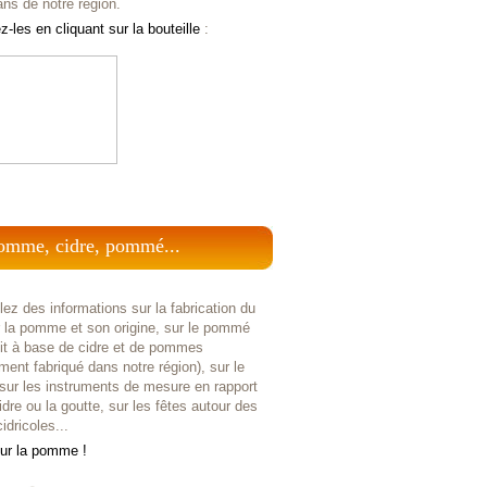
ans de notre région.
-les en cliquant sur la bouteille
:
omme, cidre, pommé...
ez des informations sur la fabrication du
r la pomme et son origine, sur le pommé
uit à base de cidre et de pommes
ent fabriqué dans notre région), sur le
 sur les instruments de mesure en rapport
idre ou la goutte, sur les fêtes autour des
idricoles...
sur la pomme !