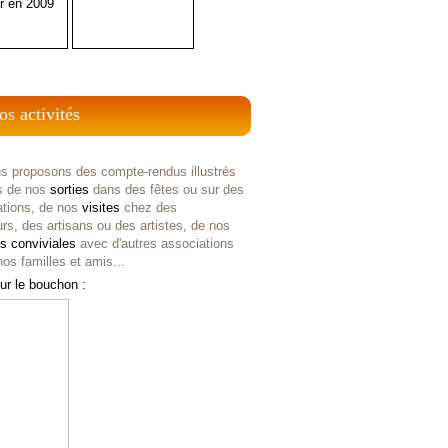
r en 2009
os activités
s proposons des compte-rendus illustrés
s de nos
sorties
dans des fêtes ou sur des
ations, de nos
visites
chez des
rs, des artisans ou des artistes, de nos
es
conviviales
avec d'autres associations
os familles et amis...
ur le bouchon :