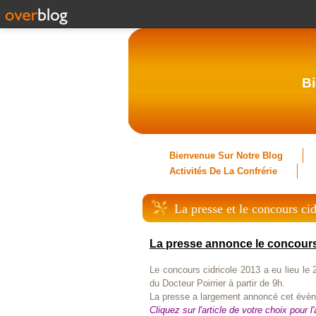
Bi
Bienvenue Sur Notre Blog
Activités De La Confrérie
La presse et le concours ci
La presse annonce le concours
Le concours cidricole 2013 a eu lieu le 
du Docteur Poirrier à partir de 9h.
La presse a largement annoncé cet évè
Cliquez sur l'article de votre choix pour l'