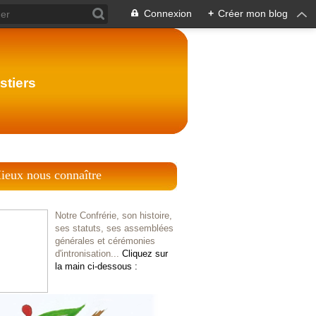
Connexion
+
Créer mon blog
stiers
ieux nous connaître
Notre Confrérie, son histoire,
ses statuts, ses assemblées
générales et cérémonies
d'intronisation...
Cliquez sur
la main ci-dessous :