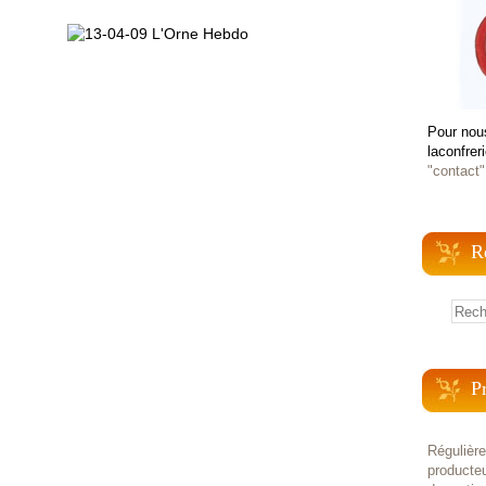
Pour nou
laconfrer
"contact"
R
P
Régulièr
producteu