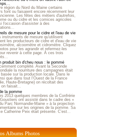
emps…
e région du Nord du Maine certains
ers font ou faisaient encore récemment leur
'ancienne. Les fêtes des métiers d'autrefois,
me ou du cidre et les comices agricoles
i l'occasion d'assister à des
tions...
eils de mesure pour le cidre et l'eau de vie
is instruments de mesure qu'utilisent
t les producteurs de cidre et d'eau de vie
nsimètre, alcoomètre et cidromètre. Cliquez
hotos pour les agrandir et refermez-les
our revenir à cette page. À ces trois
ts...
 produit bin d'cheu nous : le pommé
récemment complété. Avant la Seconde
ndiale la nourriture des campagnes était
 basée sur la production locale. Dans le
nsi que dans tout l’Ouest de la France
e, Haute-Bretagne) on récoltait des
n faisait...
 de la pomme
rs 2013 quelques membres de la Confrérie
Goustiers ont assisté dans le cadre des «
du Parc Normandie-Maine » à la projection
umentaire sur les origines de la pomme. Sa
ice Catherine Peix était présente. C’est...
os Albums Photos