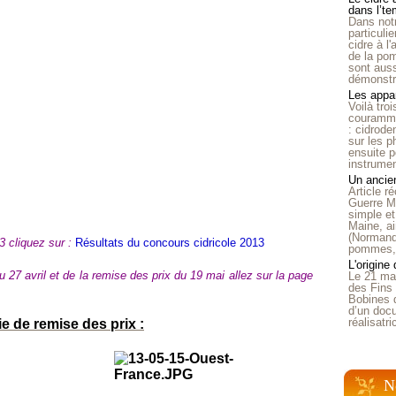
dans l’t
Dans notr
particuli
cidre à l
de la pom
sont auss
démonstra
Les appar
Voilà tro
courammen
: cidrode
sur les p
ensuite p
instrumen
Un ancien
Article 
Guerre Mo
simple et
Maine, ai
(Normandi
3 cliquez sur :
Résultats du concours cidricole 2013
pommes, o
L'origine
 27 avril et de la remise des prix du 19 mai allez sur la page
Le 21 ma
des Fins 
Bobines 
d’un doc
réalisatr
 de remise des prix :
N