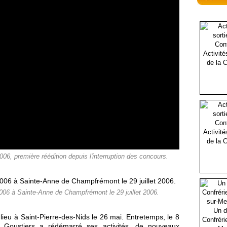
Activité
de la C
Activité
de la C
006, première réédition depuis l'interruption des concours.
006 à Sainte-Anne de Champfrémont le 29 juillet 2006.
Un d
ieu à Saint-Pierre-des-Nids le 26 mai. Entretemps, le 8
Confréri
 Goustiers a rédémarré ses activités, de nouveaux