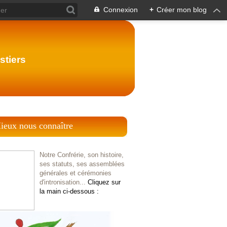
Connexion
+
Créer mon blog
stiers
ieux nous connaître
Notre Confrérie, son histoire,
ses statuts, ses assemblées
générales et cérémonies
d'intronisation...
Cliquez sur
la main ci-dessous :