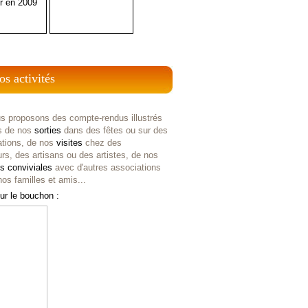
r en 2009
os activités
s proposons des compte-rendus illustrés
s de nos
sorties
dans des fêtes ou sur des
ations, de nos
visites
chez des
rs, des artisans ou des artistes, de nos
es
conviviales
avec d'autres associations
os familles et amis...
ur le bouchon :