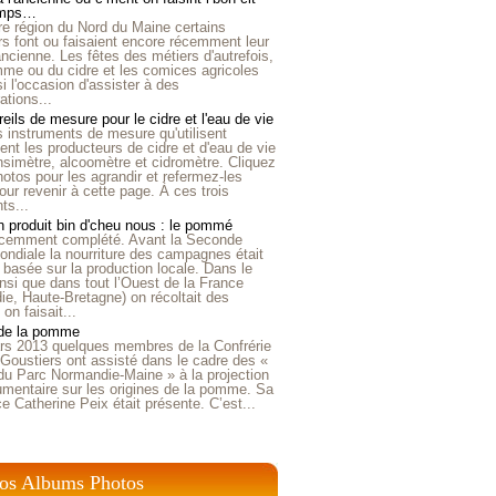
emps…
e région du Nord du Maine certains
ers font ou faisaient encore récemment leur
'ancienne. Les fêtes des métiers d'autrefois,
me ou du cidre et les comices agricoles
i l'occasion d'assister à des
tions...
eils de mesure pour le cidre et l'eau de vie
is instruments de mesure qu'utilisent
t les producteurs de cidre et d'eau de vie
nsimètre, alcoomètre et cidromètre. Cliquez
hotos pour les agrandir et refermez-les
our revenir à cette page. À ces trois
ts...
 produit bin d'cheu nous : le pommé
récemment complété. Avant la Seconde
ndiale la nourriture des campagnes était
 basée sur la production locale. Dans le
nsi que dans tout l’Ouest de la France
e, Haute-Bretagne) on récoltait des
n faisait...
 de la pomme
rs 2013 quelques membres de la Confrérie
Goustiers ont assisté dans le cadre des «
du Parc Normandie-Maine » à la projection
umentaire sur les origines de la pomme. Sa
ice Catherine Peix était présente. C’est...
os Albums Photos