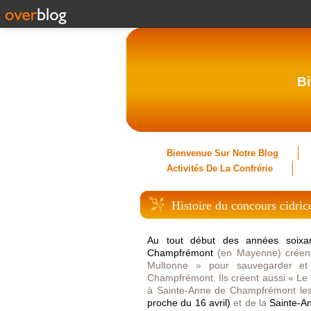
Bi
Bienvenue Sur Notre Blog
Activités De La Confrérie
Histoire du concours cidric
Au tout début des années soixan
Champfrémont
(en Mayenne) créent
Multonne » pour sauvegarder et
Champfrémont. Ils créent aussi « Le 
à Sainte-Anne de Champfrémont les
proche du 16 avril)
et de la
Sainte-An