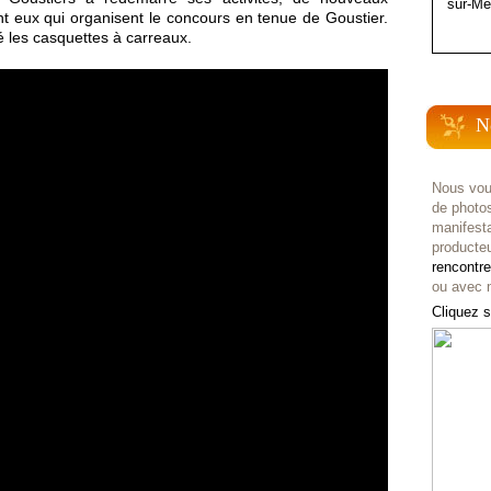
sur-Me
t eux qui organisent le concours en tenue de Goustier.
 les casquettes à carreaux.
N
Nous vou
de photo
manifest
producteu
rencontr
ou avec n
Cliquez s