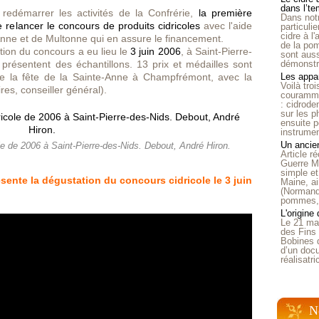
dans l’t
e redémarrer les activités de la Confrérie,
la première
Dans notr
de relancer le concours de produits cidricoles
avec l'aide
particuli
cidre à l
Anne et de Multonne qui en assure le financement.
de la pom
tion du concours a eu lieu le
3 juin 2006
, à Saint-Pierre-
sont auss
présentent des échantillons. 13 prix et médailles sont
démonstra
s de la fête de la Sainte-Anne à Champfrémont, avec la
Les appar
Voilà tro
res, conseiller général).
courammen
: cidrode
sur les p
ensuite p
instrumen
Un ancien
le de 2006 à Saint-Pierre-des-Nids. Debout, André Hiron.
Article 
Guerre Mo
simple et
ente la dégustation du concours cidricole le 3 juin
Maine, ai
(Normandi
pommes, o
L'origine
Le 21 ma
des Fins 
Bobines 
d’un doc
réalisatr
N