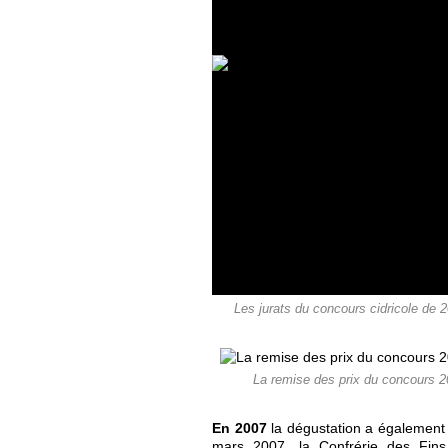
Les jurats du concours cidricole de 2
La remise des prix du concours 2
En 2007
la dégustation a également l
mars 2007, la Confrérie des Fins