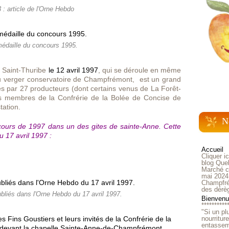
 : article de l'Orne Hebdo
édaille du concours 1995.
la Saint-Thuribe
le 12 avril 1997
, qui se déroule en même
u verger conservatoire de Champfrémont, est un grand
es par 27 producteurs (dont certains venus de La Forêt-
ois membres de la Confrérie de la Bolée de Concise de
tation.
N
cours de 1997 dans un des gites de sainte-Anne. Cette
 17 avril 1997 :
Accueil
Cliquer i
blog Quel
Marché ch
mai 2024
Champfré
des dérè
ubliés dans l'Orne Hebdo du 17 avril 1997.
Bienvenue
**********
"Si un pl
nourritur
entasseme