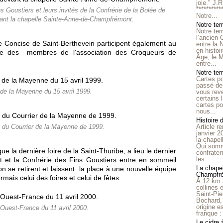
joie." J.
**********
 Goustiers et leurs invités de la Confrérie de la Bolée de
Notre...
vant la chapelle Sainte-Anne-de-Champfrémont.
Notre ter
Notre ter
l’ancien
 Concise de Saint-Berthevein participent également au
entre la 
en histo
 que des membres de l'association des Croqueurs de
Âge, le M
entre...
Notre terr
Cartes p
passé de 
 de la Mayenne du 15 avril 1999.
vous reve
certains 
cartes po
nous...
Histoire 
Article r
le du Courrier de la Mayenne de 1999.
janvier 2
la chape
Qui somm
 la dernière foire de la Saint-Thuribe, a lieu le dernier
confrater
les...
t
et la Confrérie des Fins Goustiers entre en sommeil
La chapel
n se retirent et laissent la place à une nouvelle équipe
Champfr
mais celui des foires et celui de fêtes.
À 12 km 
collines 
Saint-Pie
Bochard,
origine e
 Ouest-France du 11 avril 2000.
franque : 
Le cidre 