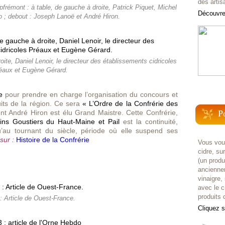
des artis
rémont : à table, de gauche à droite, Patrick Piquet, Michel
Découvrez
o ; debout : Joseph Lanoë et André Hiron.
oite, Daniel Lenoir, le directeur des établissements cidricoles
éaux et Eugène Gérard.
e
pour prendre en charge l’organisation du concours et
its de la région. Ce sera
« L’Ordre de la Confrérie des
t André Hiron est élu Grand Maistre. Cette Confrérie,
P
ins Goustiers du Haut-Maine et Pail
est la continuité,
u’au tournant du siècle, période où elle suspend ses
sur :
Histoire de la Confrérie
Vous voul
cidre, su
(un prod
anciennem
vinaigre,
avec le c
produits c
: Article de Ouest-France.
Cliquez 