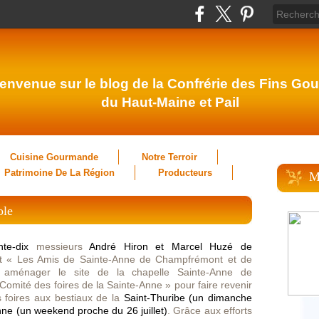
envenue sur le blog de la Confrérie des Fins Gou
du Haut-Maine et Pail
Cuisine Gourmande
Notre Terroir
Patrimoine De La Région
Producteurs
M
ole
te-dix
messieurs
André Hiron et Marcel Huzé de
 « Les Amis de Sainte-Anne de Champfrémont et de
 aménager le site de la chapelle Sainte-Anne de
Comité des foires de la Sainte-Anne » pour faire revenir
 foires aux bestiaux de la
Saint-Thuribe (un dimanche
ne (un weekend proche du 26 juillet)
. Grâce aux efforts