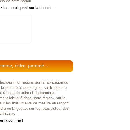
ans de notre région.
-les en cliquant sur la bouteille
:
omme, cidre, pommé...
ez des informations sur la fabrication du
r la pomme et son origine, sur le pommé
uit à base de cidre et de pommes
ent fabriqué dans notre région), sur le
 sur les instruments de mesure en rapport
idre ou la goutte, sur les fêtes autour des
idricoles...
sur la pomme !