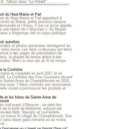
R.R. Tolkien dans "Le Hobbit"
*************************************************
roir du Haut-Maine et Pail
roir du Haut-Maine et Pail appartient à
 Comté du Maine, petite province tampon
Normandie et l’Anjou. C’est ce qu’on appelle
ire une région de « Marches ». Au Moyen
aine a longtemps été un enjeu politique
oir autrefois
ostales et photos anciennes témoignent du
notre terroir. Les liens ci-dessous (en bleu)
rront à des pages de présentation de
lieux, la plupart du temps grâce à des
stales. Merci à ceux qui au fil du temps
de la Confrérie
emanié et complété en avril 2017 et en
018. La Confrérie des Fins Goustiers devant
lle Sainte-Anne de Champfrémont en 2015.
es-nous ? Nous sommes une association
nelle visant à promouvoir les produits et
le et les foires de Sainte-Anne de
émont
au sud-ouest d’Alençon , au pied des
et de la forêt de Multonne, entouré par
rre-des-Nids, Ravigny et La-Ferrière-
 se trouve le village de Champfrémont. Son
st sans doute gallo-romaine ou au moins
un...
à l'ancienne ou c’ment on faisint l’bon cit’