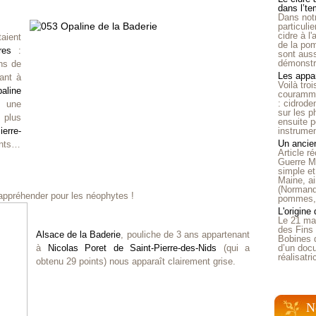
dans l’t
Dans notr
particuli
cidre à l
aient
de la pom
res
:
sont auss
démonstra
ns de
Les appar
ant à
Voilà tro
aline
courammen
: cidrode
, une
sur les p
 plus
ensuite p
instrumen
ierre-
Un ancien
ints…
Article 
Guerre Mo
simple et
Maine, ai
(Normandi
à appréhender pour les néophytes !
pommes, o
L'origine
Le 21 ma
des Fins 
Alsace de la Baderie
, pouliche de 3 ans appartenant
Bobines 
d’un doc
à
Nicolas Poret de Saint-Pierre-des-Nids
(qui a
réalisatr
obtenu 29 points) nous apparaît clairement grise.
N