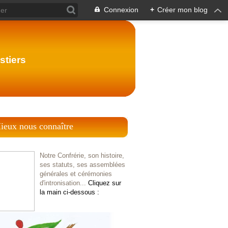
Connexion
+
Créer mon blog
stiers
ieux nous connaître
Notre Confrérie, son histoire,
ses statuts, ses assemblées
générales et cérémonies
d'intronisation...
Cliquez sur
la main ci-dessous :