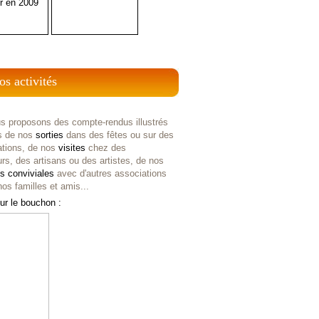
r en 2009
os activités
s proposons des compte-rendus illustrés
s de nos
sorties
dans des fêtes ou sur des
ations, de nos
visites
chez des
rs, des artisans ou des artistes, de nos
es
conviviales
avec d'autres associations
os familles et amis...
ur le bouchon :