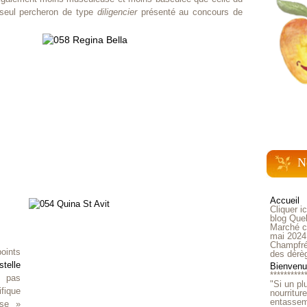
e seul percheron de type
diligencier
présenté au concours de
N
Accueil
Cliquer i
blog Quel
Marché ch
mai 2024
Champfré
oints
des dérè
stelle
Bienvenue
**********
 pas
"Si un pl
ique
nourritur
entasseme
ise »