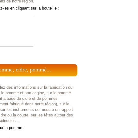
ans de notre région.
-les en cliquant sur la bouteille
:
omme, cidre, pommé...
ez des informations sur la fabrication du
r la pomme et son origine, sur le pommé
uit à base de cidre et de pommes
ent fabriqué dans notre région), sur le
 sur les instruments de mesure en rapport
idre ou la goutte, sur les fêtes autour des
idricoles...
sur la pomme !