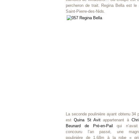
percheron de trait. Regina Bella est l
Saint-Pierre-des-Nids.
La seconde poulinière ayant obtenu 34 p
est
Quina St Avit
appartenant à
Chri
Beunard de Pré-en-Pail
qui n’avait
concouru l’an passé, une magnif
poulinière de 1,68m à la robe « gr