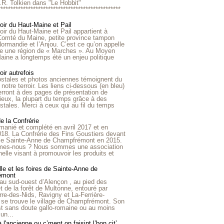
R.R. Tolkien dans "Le Hobbit"
*************************************************
roir du Haut-Maine et Pail
roir du Haut-Maine et Pail appartient à
 Comté du Maine, petite province tampon
Normandie et l’Anjou. C’est ce qu’on appelle
ire une région de « Marches ». Au Moyen
aine a longtemps été un enjeu politique
oir autrefois
ostales et photos anciennes témoignent du
notre terroir. Les liens ci-dessous (en bleu)
rront à des pages de présentation de
lieux, la plupart du temps grâce à des
stales. Merci à ceux qui au fil du temps
de la Confrérie
emanié et complété en avril 2017 et en
018. La Confrérie des Fins Goustiers devant
lle Sainte-Anne de Champfrémont en 2015.
es-nous ? Nous sommes une association
nelle visant à promouvoir les produits et
le et les foires de Sainte-Anne de
émont
au sud-ouest d’Alençon , au pied des
et de la forêt de Multonne, entouré par
rre-des-Nids, Ravigny et La-Ferrière-
 se trouve le village de Champfrémont. Son
st sans doute gallo-romaine ou au moins
un...
à l'ancienne ou c’ment on faisint l’bon cit’