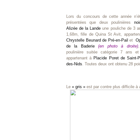
Lors du concours de cette année n’ét
présentées que deux poulinières
noi
Alizée de la Lande
une pouliche de 3 a
1,68m, fille de Quina St Avit, apparten
Chrystelle Beunard de Pré-en-Pail
et
Op
de la Baderie
(en photo à droite)
poulinière suitée catégorie 7 ans et
appartenant à
Placide Poret de Saint-P
des-Nids
. Toutes deux ont obtenu 28 po
Le
« gris »
est par contre plus difficile 