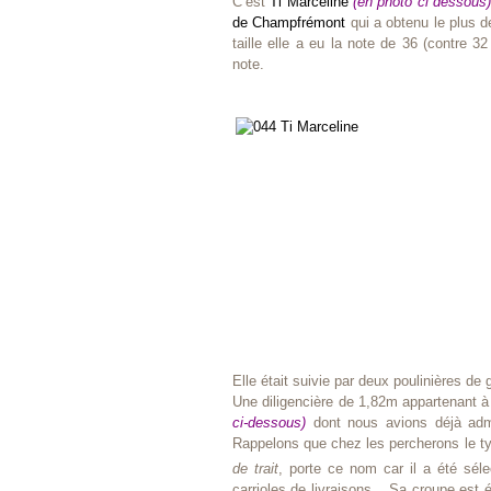
C’est
Ti Marceline
(en photo ci dessous
de Champfrémont
qui a obtenu le plus d
taille elle a eu la note de 36 (contre 32
note.
Elle était suivie par deux poulinières de
Une diligencière de 1,82m appartenant 
ci-dessous)
dont nous avions déjà admir
Rappelons que chez les percherons le 
de trait
, porte ce nom car il a été sél
carrioles de livraisons... Sa croupe es