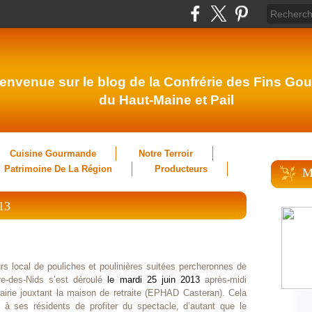
envenue sur le blog de la Confrérie des Fins Gou
du Haut-Maine et Pail
Cuisine Gourmande
Notre Terroir
Patrimoine De La Région
Producteurs
M
13
s local de pouliches et poulinières suitées percheronnes de
rre-des-Nids s’est déroulé
le mardi 25 juin 2013
après-midi
airie jouxtant la maison de retraite (EPHAD Casteran). Cela
à ses résidents de profiter du spectacle, d’autant que le