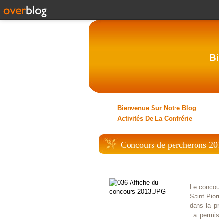
Bi
Bienvenue Sur Notre Blog
Activités De La Confrérie
Concours de percherons 20
Le concour
Saint-Pie
dans la pr
a permis 