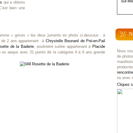
sur-Me
ds
qui a obtenu
C’est bien une
N
omme « grises » les deux juments en photo ci-dessous : à
 de 2 ans appartenant à
Chrystelle Beunard de Pré-en-Pail
sette de la Baderie
, poulinière suitée appartenant à
Placide
Nous vou
 ex aequo avec 31 points de la catégorie 4 à 6 ans grande
de photo
manifest
producteu
rencontr
ou avec n
Cliquez s