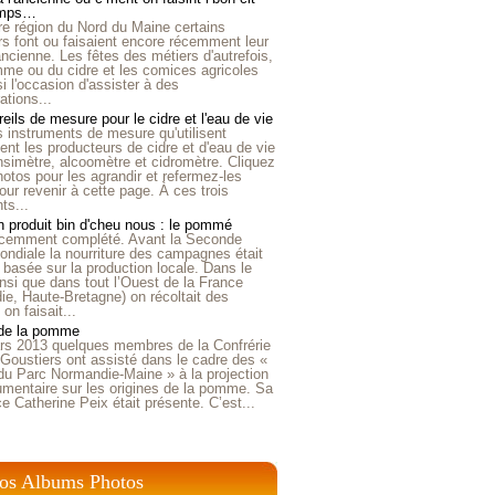
emps…
e région du Nord du Maine certains
ers font ou faisaient encore récemment leur
'ancienne. Les fêtes des métiers d'autrefois,
me ou du cidre et les comices agricoles
i l'occasion d'assister à des
tions...
eils de mesure pour le cidre et l'eau de vie
is instruments de mesure qu'utilisent
t les producteurs de cidre et d'eau de vie
nsimètre, alcoomètre et cidromètre. Cliquez
hotos pour les agrandir et refermez-les
our revenir à cette page. À ces trois
ts...
 produit bin d'cheu nous : le pommé
récemment complété. Avant la Seconde
ndiale la nourriture des campagnes était
 basée sur la production locale. Dans le
nsi que dans tout l’Ouest de la France
e, Haute-Bretagne) on récoltait des
n faisait...
 de la pomme
rs 2013 quelques membres de la Confrérie
Goustiers ont assisté dans le cadre des «
du Parc Normandie-Maine » à la projection
umentaire sur les origines de la pomme. Sa
ice Catherine Peix était présente. C’est...
os Albums Photos