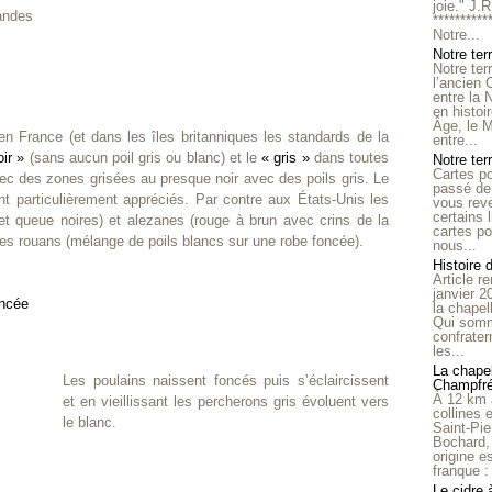
joie." J.
andes
**********
Notre...
Notre ter
Notre ter
l’ancien
entre la 
en histo
Âge, le M
 en France (et dans les îles britanniques les standards de la
entre...
oir »
(sans aucun poil gris ou blanc) et le
« gris »
dans toutes
Notre terr
Cartes p
ec des zones grisées au presque noir avec des poils gris. Le
passé de 
nt particulièrement appréciés. Par contre aux États-Unis les
vous reve
certains 
et queue noires) et alezanes (rouge à brun avec crins de la
cartes po
es rouans (mélange de poils blancs sur une robe foncée).
nous...
Histoire 
Article r
janvier 2
la chape
Qui somm
confrater
les...
La chapel
Les poulains naissent foncés puis s’éclaircissent
Champfr
À 12 km 
et en vieillissant les percherons gris évoluent vers
collines 
le blanc.
Saint-Pie
Bochard,
origine e
franque : 
Le cidre 