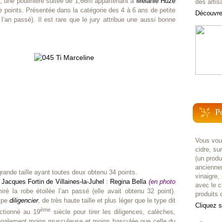
)
, une poulinière suitée de 1,66m appartenant à
Mélanie Huzé
des artis
e points. Présentée dans la catégorie des 4 à 6 ans de petite
Découvrez
 l’an passé). Il est rare que le jury attribue une aussi bonne
P
Vous voul
cidre, su
(un prod
anciennem
 grande taille ayant toutes deux obtenu 34 points.
vinaigre,
à
Jacques Fortin de Villaines-la-Juhel
:
Regina Bella
(en photo
avec le c
é la robe étoilée l’an passé (elle avait obtenu 32 point).
produits c
type
diligencier
, de très haute taille et plus léger que le type dit
Cliquez 
ème
ectionné au 19
siècle pour tirer les diligences, calèches,
t également moins musculeuse et moins basculée que celle du