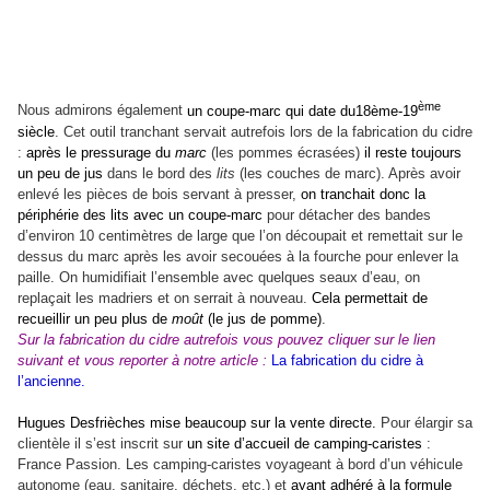
ème
Nous admirons également
un coupe-marc qui date du18ème-19
siècle
. Cet outil tranchant servait autrefois lors de la fabrication du cidre
:
après le pressurage du
marc
(les pommes écrasées)
il reste toujours
un peu de jus
dans le bord des
lits
(les couches de marc). Après avoir
enlevé les pièces de bois servant à presser,
on tranchait donc la
périphérie des lits avec un coupe-marc
pour détacher des bandes
d’environ 10 centimètres de large que l’on découpait et remettait sur le
dessus du marc après les avoir secouées à la fourche pour enlever la
paille. On humidifiait l’ensemble avec quelques seaux d’eau, on
replaçait les madriers et on serrait à nouveau.
Cela permettait de
recueillir un peu plus de
moût
(le jus de pomme)
.
Sur la fabrication du cidre autrefois vous pouvez cliquer sur le lien
suivant et vous reporter à notre article :
La fabrication du cidre à
l’ancienne
.
Hugues Desfrièches mise beaucoup sur la vente directe.
Pour élargir sa
clientèle il s’est inscrit sur
un site d’accueil de camping-caristes
:
France Passion. Les camping-caristes voyageant à bord d’un véhicule
autonome (eau, sanitaire, déchets, etc.) et
ayant adhéré à la formule