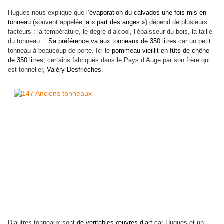
Hugues nous explique que
l’évaporation du calvados une fois mis en
tonneau
(souvent appelée
la « part des anges »
) dépend de plusieurs
facteurs : la température, le degré d’alcool, l’épaisseur du bois, la taille
du tonneau…
Sa préférence va aux tonneaux de 350 litres
car un petit
tonneau à beaucoup de perte. Ici le
pommeau vieillit en fûts de chêne
de 350 litres
, certains fabriqués dans le Pays d’Auge par son frère qui
est tonnelier,
Valéry Desfrièches
.
D’autres tonneaux sont
de véritables œuvres d’art
car Hugues et un