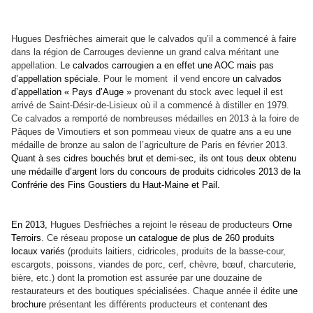
Hugues Desfrièches aimerait que le calvados qu’il a commencé à faire
dans la région de Carrouges devienne un grand calva méritant une
appellation.
Le calvados carrougien a en effet une AOC mais pas
d’appellation spéciale.
Pour le moment il vend encore
un calvados
d’appellation « Pays d’Auge »
provenant du stock avec lequel il est
arrivé de Saint-Désir-de-Lisieux où il a commencé à distiller en 1979.
Ce calvados a remporté de nombreuses médailles en 2013 à la foire de
Pâques de Vimoutiers et son pommeau vieux de quatre ans a eu une
médaille de bronze au salon de l’agriculture de Paris en février 2013.
Quant à ses cidres bouchés brut et demi-sec, ils ont tous deux obtenu
une médaille d’argent lors du concours de produits cidricoles 2013 de la
Confrérie des Fins Goustiers du Haut-Maine et Pail.
En 2013,
Hugues Desfrièches a rejoint le réseau de producteurs
Orne
Terroirs
. Ce réseau propose
un catalogue de plus de 260 produits
locaux variés
(produits laitiers, cidricoles, produits de la basse-cour,
escargots, poissons, viandes de porc, cerf, chèvre, bœuf, charcuterie,
bière, etc.) dont la promotion est assurée par une douzaine de
restaurateurs et des boutiques spécialisées. Chaque année il édite
une
brochure
présentant les différents producteurs et contenant
des