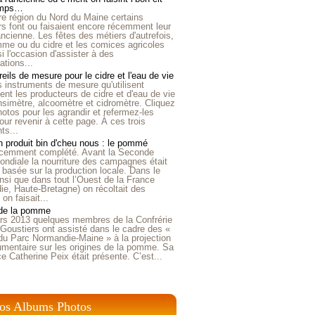
emps…
e région du Nord du Maine certains
ers font ou faisaient encore récemment leur
'ancienne. Les fêtes des métiers d'autrefois,
me ou du cidre et les comices agricoles
i l'occasion d'assister à des
tions...
eils de mesure pour le cidre et l'eau de vie
is instruments de mesure qu'utilisent
t les producteurs de cidre et d'eau de vie
nsimètre, alcoomètre et cidromètre. Cliquez
hotos pour les agrandir et refermez-les
our revenir à cette page. À ces trois
ts...
 produit bin d'cheu nous : le pommé
récemment complété. Avant la Seconde
ndiale la nourriture des campagnes était
 basée sur la production locale. Dans le
nsi que dans tout l’Ouest de la France
e, Haute-Bretagne) on récoltait des
n faisait...
 de la pomme
rs 2013 quelques membres de la Confrérie
Goustiers ont assisté dans le cadre des «
du Parc Normandie-Maine » à la projection
umentaire sur les origines de la pomme. Sa
ice Catherine Peix était présente. C’est...
os Albums Photos