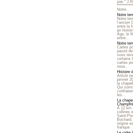
joie." J.
**********
Notre...
Notre ter
Notre ter
l’ancien
entre la 
en histo
Âge, le M
entre...
Notre terr
Cartes p
passé de 
vous reve
certains 
cartes po
nous...
Histoire 
Article r
janvier 2
la chape
Qui somm
confrater
les...
La chapel
Champfr
À 12 km 
collines 
Saint-Pie
Bochard,
origine e
franque : 
Le cidre 