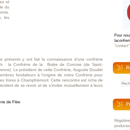
es et
te du
enne.
x, les
Pour nou
laconfrer
"contact"
e présents y ont fait la connaissance d’une confrérie
fs : la Confrérie de la Bolée de Concise (de Saint-
R
enne). Le président de cette Confrérie, Auguste Doudet
embres fondateurs à l’origine de notre Confrérie pour
 des foires à Champfrémont. Cette rencontre est riche de
cident de se revoir et de s’inviter mutuellement à leurs
P
Régulièr
producteu