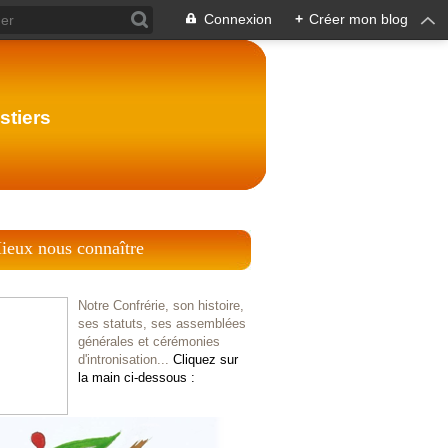
Connexion
+
Créer mon blog
stiers
ieux nous connaître
Notre Confrérie, son histoire,
ses statuts, ses assemblées
générales et cérémonies
d'intronisation...
Cliquez sur
la main ci-dessous :