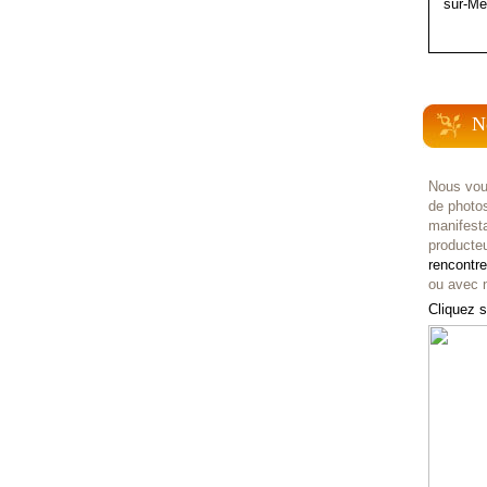
sur-Me
N
Nous vou
de photo
manifest
producteu
rencontr
ou avec n
Cliquez s