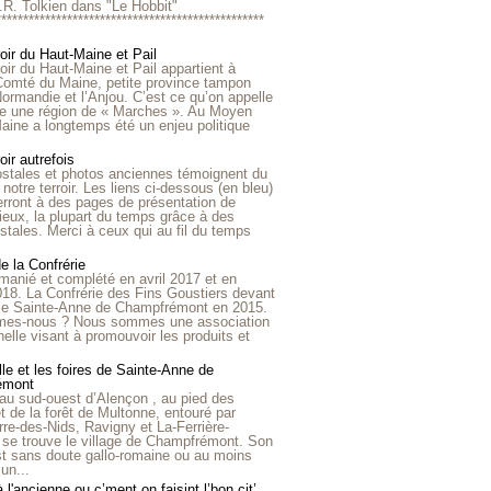
R.R. Tolkien dans "Le Hobbit"
*************************************************
roir du Haut-Maine et Pail
roir du Haut-Maine et Pail appartient à
 Comté du Maine, petite province tampon
Normandie et l’Anjou. C’est ce qu’on appelle
ire une région de « Marches ». Au Moyen
aine a longtemps été un enjeu politique
oir autrefois
ostales et photos anciennes témoignent du
notre terroir. Les liens ci-dessous (en bleu)
rront à des pages de présentation de
lieux, la plupart du temps grâce à des
stales. Merci à ceux qui au fil du temps
de la Confrérie
emanié et complété en avril 2017 et en
018. La Confrérie des Fins Goustiers devant
lle Sainte-Anne de Champfrémont en 2015.
es-nous ? Nous sommes une association
nelle visant à promouvoir les produits et
le et les foires de Sainte-Anne de
émont
au sud-ouest d’Alençon , au pied des
et de la forêt de Multonne, entouré par
rre-des-Nids, Ravigny et La-Ferrière-
 se trouve le village de Champfrémont. Son
st sans doute gallo-romaine ou au moins
un...
à l'ancienne ou c’ment on faisint l’bon cit’