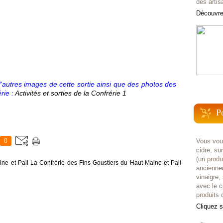
des artis
Découvrez
 d'autres images de cette sortie ainsi que des photos des
érie :
Activités et sorties de la Confrérie 1
P
0
Vous voul
cidre, su
(un prod
ne et Pail La Confrérie des Fins Goustiers du Haut-Maine et Pail
anciennem
vinaigre,
avec le c
produits c
Cliquez 