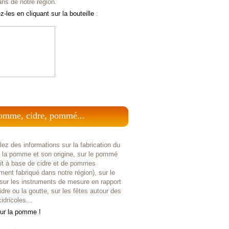
ans de notre région.
-les en cliquant sur la bouteille
:
omme, cidre, pommé...
ez des informations sur la fabrication du
r la pomme et son origine, sur le pommé
uit à base de cidre et de pommes
ent fabriqué dans notre région), sur le
 sur les instruments de mesure en rapport
idre ou la goutte, sur les fêtes autour des
idricoles...
sur la pomme !