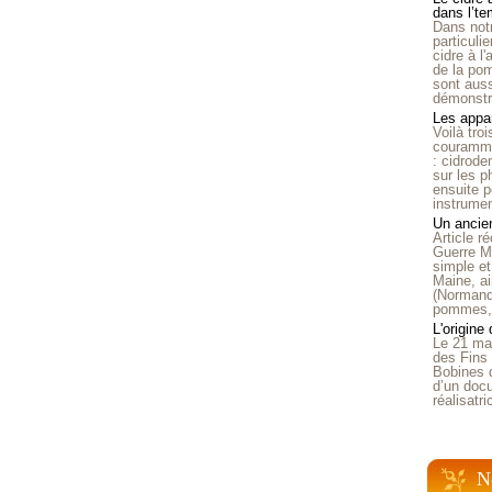
dans l’t
Dans notr
particuli
cidre à l
de la pom
sont auss
démonstra
Les appar
Voilà tro
courammen
: cidrode
sur les p
ensuite p
instrumen
Un ancien
Article 
Guerre Mo
simple et
Maine, ai
(Normandi
pommes, o
L'origine
Le 21 ma
des Fins 
Bobines 
d’un doc
réalisatr
N