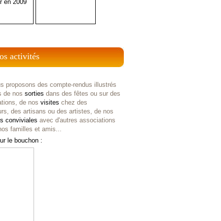
r en 2009
os activités
s proposons des compte-rendus illustrés
s de nos
sorties
dans des fêtes ou sur des
ations, de nos
visites
chez des
rs, des artisans ou des artistes, de nos
es
conviviales
avec d'autres associations
os familles et amis...
ur le bouchon :