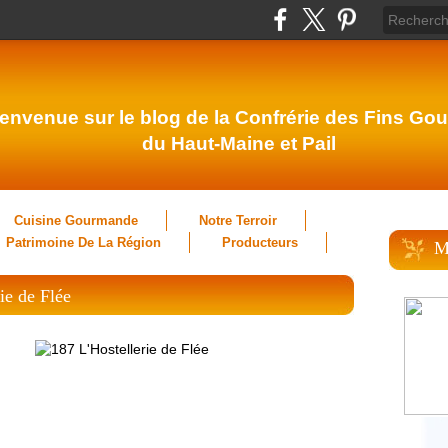
envenue sur le blog de la Confrérie des Fins Gou
du Haut-Maine et Pail
Cuisine Gourmande
Notre Terroir
Patrimoine De La Région
Producteurs
M
rie de Flée