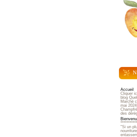
N
Accueil
Cliquer i
blog Quel
Marché ch
mai 2024
Champfré
des dérè
Bienvenue
**********
"Si un pl
nourritur
entasseme