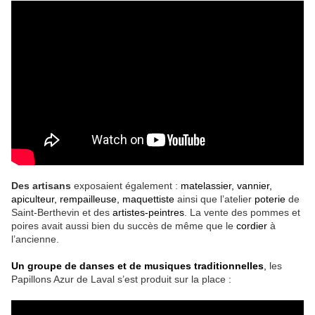
Des artisans
exposaient également :
matelassier, vannier,
apiculteur, rempailleuse, maquettiste
ainsi que l’atelier
poterie
de
Saint-Berthevin et des
artistes-peintres
. La vente des pommes et
poires avait aussi bien du succès de même que le
cordier
à
l’ancienne.
Un groupe de danses et de musiques traditionnelles
,
les
Papillons Azur de Laval s’est produit sur la place :