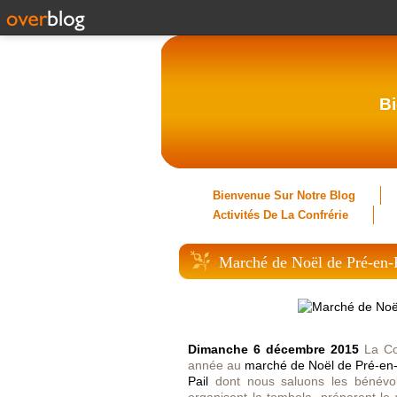
Bi
Bienvenue Sur Notre Blog
Activités De La Confrérie
Marché de Noël de Pré-en-
Dimanche 6 décembre 2015
La Con
année au
marché de Noël de Pré-en-P
Pail
dont nous saluons les bénévoles