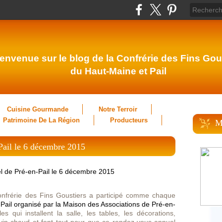
envenue sur le blog de la Confrérie des Fins Gou
du Haut-Maine et Pail
Cuisine Gourmande
Notre Terroir
Patrimoine De La Région
Producteurs
M
Pail le 6 décembre 2015
frérie des Fins Goustiers a participé comme chaque
ail organisé par la Maison des Associations de Pré-en-
 qui installent la salle, les tables, les décorations,