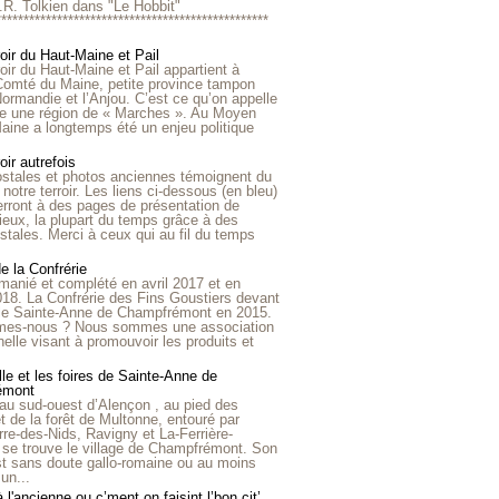
R.R. Tolkien dans "Le Hobbit"
*************************************************
roir du Haut-Maine et Pail
roir du Haut-Maine et Pail appartient à
 Comté du Maine, petite province tampon
Normandie et l’Anjou. C’est ce qu’on appelle
ire une région de « Marches ». Au Moyen
aine a longtemps été un enjeu politique
oir autrefois
ostales et photos anciennes témoignent du
notre terroir. Les liens ci-dessous (en bleu)
rront à des pages de présentation de
lieux, la plupart du temps grâce à des
stales. Merci à ceux qui au fil du temps
de la Confrérie
emanié et complété en avril 2017 et en
018. La Confrérie des Fins Goustiers devant
lle Sainte-Anne de Champfrémont en 2015.
es-nous ? Nous sommes une association
nelle visant à promouvoir les produits et
le et les foires de Sainte-Anne de
émont
au sud-ouest d’Alençon , au pied des
et de la forêt de Multonne, entouré par
rre-des-Nids, Ravigny et La-Ferrière-
 se trouve le village de Champfrémont. Son
st sans doute gallo-romaine ou au moins
un...
à l'ancienne ou c’ment on faisint l’bon cit’