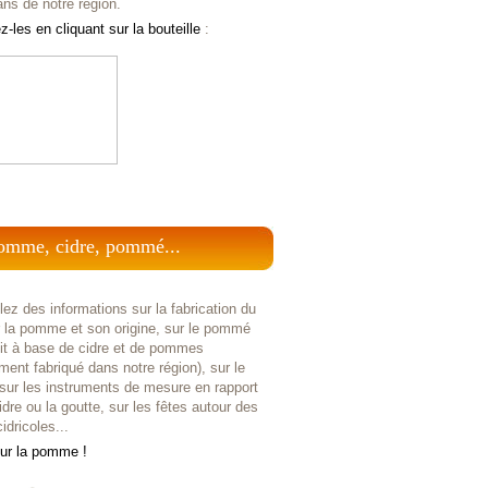
ans de notre région.
-les en cliquant sur la bouteille
:
omme, cidre, pommé...
ez des informations sur la fabrication du
r la pomme et son origine, sur le pommé
uit à base de cidre et de pommes
ent fabriqué dans notre région), sur le
 sur les instruments de mesure en rapport
idre ou la goutte, sur les fêtes autour des
idricoles...
sur la pomme !