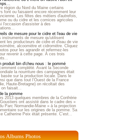
emps…
e région du Nord du Maine certains
ers font ou faisaient encore récemment leur
'ancienne. Les fêtes des métiers d'autrefois,
me ou du cidre et les comices agricoles
i l'occasion d'assister à des
tions...
eils de mesure pour le cidre et l'eau de vie
is instruments de mesure qu'utilisent
t les producteurs de cidre et d'eau de vie
nsimètre, alcoomètre et cidromètre. Cliquez
hotos pour les agrandir et refermez-les
our revenir à cette page. À ces trois
ts...
 produit bin d'cheu nous : le pommé
récemment complété. Avant la Seconde
ndiale la nourriture des campagnes était
 basée sur la production locale. Dans le
nsi que dans tout l’Ouest de la France
e, Haute-Bretagne) on récoltait des
n faisait...
 de la pomme
rs 2013 quelques membres de la Confrérie
Goustiers ont assisté dans le cadre des «
du Parc Normandie-Maine » à la projection
umentaire sur les origines de la pomme. Sa
ice Catherine Peix était présente. C’est...
os Albums Photos