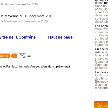
dans l’t
 Hebdo du 8 décembre 2015.
Dans notr
particuli
cidre à l
de la pom
sont auss
e la Mayenne du 10 décembre 2015.
démonstra
Les appar
Voilà tro
courammen
: cidrode
vités de la Confrérie
Haut de page
sur les p
ensuite p
instrumen
Un ancien
Article 
Guerre Mo
Repost
0
simple et
Maine, ai
(Normandi
e et Pail laconfreriedesfinsgoustiers
dans
pré-en-pail
pommes, o
L'origine
Le 21 ma
des Fins 
Bobines 
d’un doc
réalisatr
N