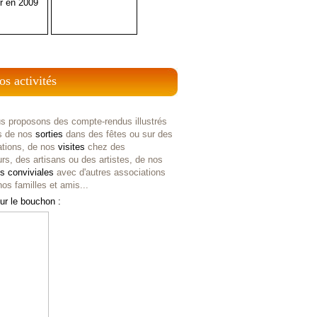
r en 2009
os activités
s proposons des compte-rendus illustrés
s de nos
sorties
dans des fêtes ou sur des
ations, de nos
visites
chez des
rs, des artisans ou des artistes, de nos
es
conviviales
avec d'autres associations
os familles et amis...
ur le bouchon :