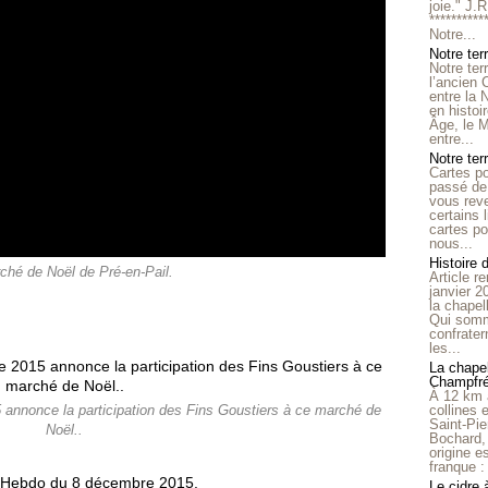
joie." J.
**********
Notre...
Notre ter
Notre ter
l’ancien
entre la 
en histo
Âge, le M
entre...
Notre terr
Cartes p
passé de 
vous reve
certains 
cartes po
nous...
Histoire 
ché de Noël de Pré-en-Pail.
Article r
janvier 2
la chape
Qui somm
confrater
les...
La chapel
Champfr
À 12 km 
collines 
 annonce la participation des Fins Goustiers à ce marché de
Saint-Pie
Noël..
Bochard,
origine e
franque : 
Le cidre 