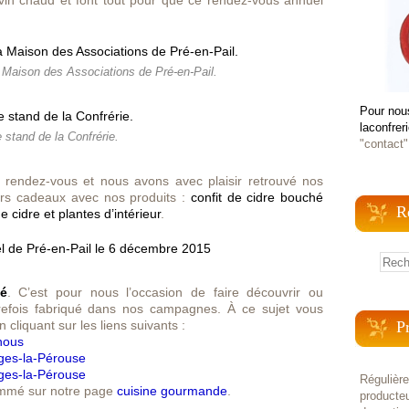
 vin chaud et font tout pour que ce rendez-vous annuel
 Maison des Associations de Pré-en-Pail.
Pour nou
laconfrer
 stand de la Confrérie.
"contact"
 rendez-vous et nous avons avec plaisir retrouvé nos
eurs cadeaux avec nos produits :
confit de cidre bouché
R
cidre et plantes d’intérieur
.
é
. C’est pour nous l’occasion de faire découvrir ou
utrefois fabriqué dans nos campagnes. À ce sujet vous
 cliquant sur les liens suivants :
P
nous
ges-la-Pérouse
ges-la-Pérouse
Régulièr
ommé sur notre page
cuisine gourmande
.
producteu