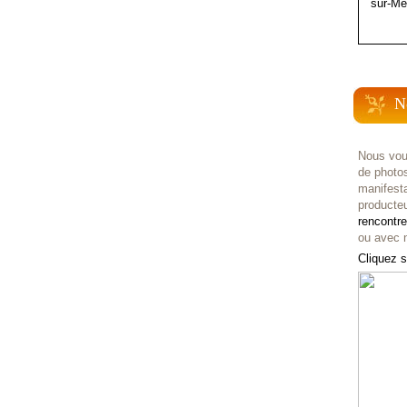
sur-Me
N
Nous vou
de photo
manifest
producteu
rencontr
ou avec n
Cliquez s