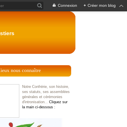
Connexion
+
Créer mon blog
stiers
ieux nous connaître
Notre Confrérie, son histoire,
ses statuts, ses assemblées
générales et cérémonies
d'intronisation...
Cliquez sur
la main ci-dessous :