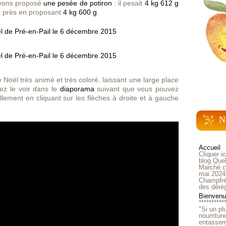
avons proposé
une pesée de potiron
: il pesait
4 kg 612 g
us près en proposant
4 kg 600 g
.
Noël très animé et très coloré, laissant une large place
ez le voir dans le
diaporama
suivant que vous pouvez
llement en cliquant sur les flèches à droite et à gauche
N
Accueil
Cliquer i
blog Quel
Marché ch
mai 2024
Champfré
des dérè
Bienvenue
**********
"Si un pl
nourritur
entasseme