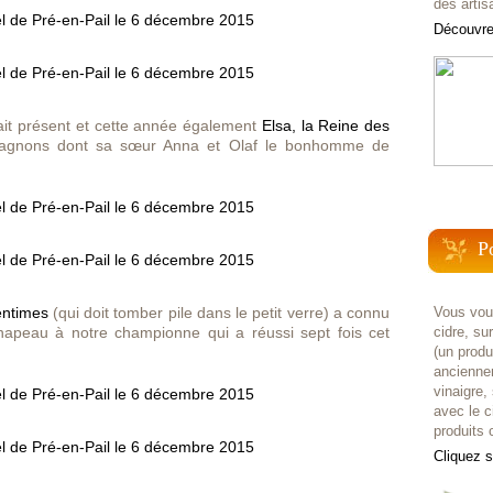
des artis
Découvrez
it présent et cette année également
Elsa, la Reine des
gnons dont sa sœur Anna et Olaf le bonhomme de
P
entimes
(qui doit tomber pile dans le petit verre) a connu
Vous voul
apeau à notre championne qui a réussi sept fois cet
cidre, su
(un prod
anciennem
vinaigre,
avec le c
produits c
Cliquez 