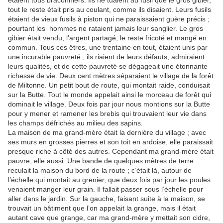
étaient tous braconniers. Ils ne tuaient au fusil que le gros gibier,
tout le reste était pris au coulant, comme ils disaient. Leurs fusils
étaient de vieux fusils à piston qui ne paraissaient guère précis ;
pourtant les hommes ne rataient jamais leur sanglier. Le gros
gibier était vendu, l’argent partagé, le reste fricoté et mangé en
commun. Tous ces êtres, une trentaine en tout, étaient unis par
une incurable pauvreté ; ils riaient de leurs défauts, admiraient
leurs qualités, et de cette pauvreté se dégageait une étonnante
richesse de vie. Deux cent mètres séparaient le village de la forêt
de Miltonne. Un petit bout de route, qui montait raide, conduisait
sur la Butte. Tout le monde appelait ainsi le morceau de forêt qui
dominait le village. Deux fois par jour nous montions sur la Butte
pour y mener et ramener les brebis qui trouvaient leur vie dans
les champs défrichés au milieu des sapins.
La maison de ma grand-mère était la dernière du village ; avec
ses murs en grosses pierres et son toit en ardoise, elle paraissait
presque riche à côté des autres. Cependant ma grand-mère était
pauvre, elle aussi. Une bande de quelques mètres de terre
reculait la maison du bord de la route ; c’était là, autour de
l’échelle qui montait au grenier, que deux fois par jour les poules
venaient manger leur grain. Il fallait passer sous l’échelle pour
aller dans le jardin. Sur la gauche, faisant suite à la maison, se
trouvait un bâtiment que l’on appelait la grange, mais il était
autant cave que grange, car ma grand-mère y mettait son cidre,