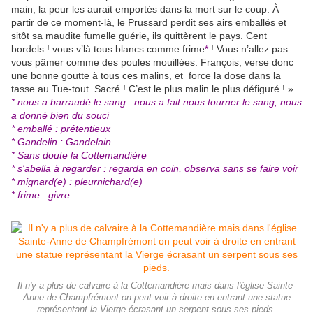
main, la peur les aurait emportés dans la mort sur le coup. À
partir de ce moment-là, le Prussard perdit ses airs emballés et
sitôt sa maudite fumelle guérie, ils quittèrent le pays. Cent
bordels ! vous v’là tous blancs comme frime
*
! Vous n’allez pas
vous pâmer comme des poules mouillées. François, verse donc
une bonne goutte à tous ces malins, et force la dose dans la
tasse au Tue-tout. Sacré ! C’est le plus malin le plus défiguré ! »
* nous a barraudé le sang : nous a fait nous tourner le sang, nous
a donné bien du souci
* emballé : prétentieux
* Gandelin : Gandelain
* Sans doute la Cottemandière
* s'abella à regarder : regarda en coin, observa sans se faire voir
* mignard(e) : pleurnichard(e)
* frime : givre
Il n'y a plus de calvaire à la Cottemandière mais dans l'église Sainte-
Anne de Champfrémont on peut voir à droite en entrant une statue
représentant la Vierge écrasant un serpent sous ses pieds.