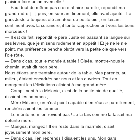
plaisir à faire union avec elle !
— Faut tout de même pas croire affaire pareille, répondit ma
grand-mère […] puis, en souriant finement, elle avait ajouté : Le
gars Juste a toujours été amateur de petite oie ; en faisant
sentiment avec la cuisinière, il tente rapprochement vers les bons
morceaux !
— Il est de fait, répondit le père Juste en passant sa langue sur
ses lèvres, que je m’sens rudement en appétit ! Et je ne le nie
point, ma préférence penche plutôt vers la petite oie que vers
l’oie rôtie.
— Dans c’cas, tout le monde à table ! Glaée, montre-nous le
chemin, avait dit mon père.
Nous étions une trentaine autour de la table. Mes parents, au
milieu, étaient encadrés par nous et les ouvriers. Tout en
mangeant les félicitations allaient à ma grand-mère :
— Compliment à la Mélanie, c’est de la petite oie de qualité,
disaient les hommes ;
— Mère Mélanie, on n’est point capable d’en réussir pareillement,
renchérissaient les femmes.
— Le mérite ne m’en revient pas ! Je la fais comme la faisait ma
défunte mère.
— Mangez, mangez ! Il en reste dans la marmite, disait
joyeusement mon père.
— Dans c’cas, j’en reprends ! disaient les uns. Mon gars