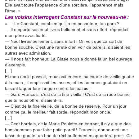
Elle avait toute l’apparence d’une sorcière, l’apparence mais
l’âme. »
Les voisins interrogent Constant sur le nouveau-né :
« — Le Constant, combien qu’il a en pesanteur, ton gars ?
— Il emporte ses neuf livres bellement et sans effort, répondait
mon père avec fierté.
— Neuf livres bellement, sans effort ! On voit que ça sort de
bonne souche. C’est une rareté d’en voir de pareils, disaient les
autres avec admiration.
— Il nous fait honneur. La Glaée nous a donné là un bel ouvrage
d’exemple.
[…]
Et mon oncle passait, repassait encore, sa carafe de vieille goutte
à la main ; il emplissait les tasses, et les hommes goutaient en
faisant laquer leur langue contre les palais :
— Gars François, c’est de la fine vieille ! C’est de la rude bonne
que tu nous offre, disaient-ils.
— C’est de la fine vieille, de la bonne de réserve. Pour un jour
comme ça, le meilleur fait sortie, répondait mon oncle.
[…]
— Cent bordels, dit la Marie Poulette en entrant, il n’y a que des
bonshommes pour faire potin pareil ! François, donne-moi une
tasse de goutte, un brin de réchauffement m’apportera profit. Ce