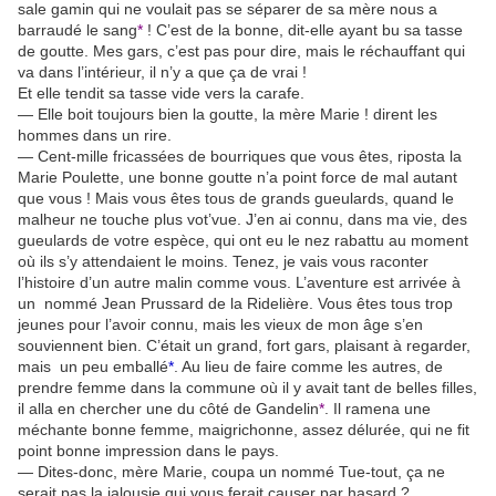
sale gamin qui ne voulait pas se séparer de sa mère nous a
barraudé le sang
*
! C’est de la bonne, dit-elle ayant bu sa tasse
de goutte. Mes gars, c’est pas pour dire, mais le réchauffant qui
va dans l’intérieur, il n’y a que ça de vrai !
Et elle tendit sa tasse vide vers la carafe.
— Elle boit toujours bien la goutte, la mère Marie ! dirent les
hommes dans un rire.
— Cent-mille fricassées de bourriques que vous êtes, riposta la
Marie Poulette, une bonne goutte n’a point force de mal autant
que vous ! Mais vous êtes tous de grands gueulards, quand le
malheur ne touche plus vot’vue. J’en ai connu, dans ma vie, des
gueulards de votre espèce, qui ont eu le nez rabattu au moment
où ils s’y attendaient le moins. Tenez, je vais vous raconter
l’histoire d’un autre malin comme vous. L’aventure est arrivée à
un nommé Jean Prussard de la Ridelière. Vous êtes tous trop
jeunes pour l’avoir connu, mais les vieux de mon âge s’en
souviennent bien. C’était un grand, fort gars, plaisant à regarder,
mais un peu emballé
*
. Au lieu de faire comme les autres, de
prendre femme dans la commune où il y avait tant de belles filles,
il alla en chercher une du côté de Gandelin
*
. Il ramena une
méchante bonne femme, maigrichonne, assez délurée, qui ne fit
point bonne impression dans le pays.
— Dites-donc, mère Marie, coupa un nommé Tue-tout, ça ne
serait pas la jalousie qui vous ferait causer par hasard ?