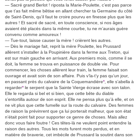
— Sacré grand Berlot ! riposta la Marie-Poulette, c’est pas parce
que t’as fait même bêtise en allant chercher ta Germaine du côté
de Saint-Denis, qu’il faut te croire pourvu en finesse plus que les
autres ! Et sacré de sacré, en toute conscience, si nos âges
avaient été placés dans la même courbe, tu ne m’aurais guère
convenu comme amoureux !
— Tue-tout, laisse causer la mère ! crièrent les autres.
— Dès le mariage fait, reprit la mère Poulette, les Prussard
allèrent s’installer à la Poupinière dans la ferme aux Treton, qui
est sur main gauche en arrivant. Aux premiers mois, comme il se
doit, la femme se trouva en puissance de double vie. Pour
commencer, les choses allèrent leur train, la femme faisait son
ouvrage et avait soin de son affaire. Puis v’la-t’y pas qu’un jour,
en passant près du calvaire de la Coquemandière
*
, elle s’abella à
regarder
*
le serpent que la Sainte Vierge écrase avec son talon.
Elle le regarda si bel et si bien, que cette bête du diable
s’entortilla autour de son esprit. Elle ne pensa plus qu’à elle, et on
ne vit plus que cette fumelle sur la route du calvaire. Des femmes
de raison la prévinrent que ça lui porterait malheur, que son état
n’était point fait pour supporter ce genre de choses. Mais allez
donc vous faire foutre ! Ces têtes-là ne veulent point entendre la
raison des autres. Tous les mots furent mots perdus, et en
matière de braverie, cet imbécile de Prussard la soutint dans son