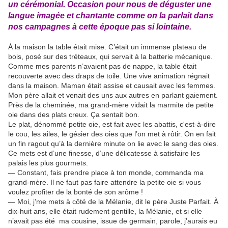
un cérémonial. Occasion pour nous de déguster une
langue imagée et chantante comme on la parlait dans
nos campagnes à cette époque pas si lointaine.
À la maison la table était mise. C’était un immense plateau de
bois, posé sur des tréteaux, qui servait à la batterie mécanique.
Comme mes parents n’avaient pas de nappe, la table était
recouverte avec des draps de toile. Une vive animation régnait
dans la maison. Maman était assise et causait avec les femmes.
Mon père allait et venait des uns aux autres en parlant gaiement.
Près de la cheminée, ma grand-mère vidait la marmite de petite
oie dans des plats creux. Ça sentait bon.
Le plat, dénommé petite oie, est fait avec les abattis, c'est-à-dire
le cou, les ailes, le gésier des oies que l’on met à rôtir. On en fait
un fin ragout qu’à la dernière minute on lie avec le sang des oies.
Ce mets est d’une finesse, d’une délicatesse à satisfaire les
palais les plus gourmets.
— Constant, fais prendre place à ton monde, commanda ma
grand-mère. Il ne faut pas faire attendre la petite oie si vous
voulez profiter de la bonté de son arôme !
— Moi, j’me mets à côté de la Mélanie, dit le père Juste Parfait. À
dix-huit ans, elle était rudement gentille, la Mélanie, et si elle
n’avait pas été ma cousine, issue de germain, parole, j’aurais eu