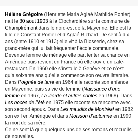
Hélène Grégoire
(Henriette Maria Aglaé Mathilde Portier)
nait le
30 aout 1903
à la Clochardière sur la commune de
Champfrémont
dans le nord-est de la Mayenne. Elle est la
fille de Constant Portier et d’Aglaé Richard. De sept à dix
ans (entre 1910 et 1913)
elle vit à la Blosserie,
chez
sa
grand-mère qui lui fait fréquenter l’école communale.
Devenue femme de ménage elle part tenter sa chance en
Amérique puis revient en France où elle ouvre un café-
restaurant. En 1960 elle s’installe à Genève et ce n’est
qu’à soixante ans qu’elle commence son œuvre littéraire.
Dans
Poignée de terre
en 1964 elle raconte son enfance
en Mayenne, puis sa vie de femme (
Naissance d’une
femme
en 1967,
La Jiarde et autres contes
en 1968). Dans
Les noces de l’été
en 1975 elle raconte sa rencontre avec
son second époux. Dans
Les maudits de Montréal
en 1982
son exil en Amérique et dans
Moisson d’automne
en 1990
la mort de sa mère.
Ce ne sont là que quelques-uns de ses romans et recueils
de nouvelles.