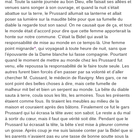
mal. Toute la sainte journée au bon Dieu, elle faisait ses allées et
venues sans songer à son ouvrage, et quand la nuit s’était
abattue sur la terre, le Prussard allumait sa lanterne et allait
poser sa lumière sur la maudite bête pour que sa fumelle du
diable la regarde tout son saoul. On ne causait que de ça, et tout
le monde était d’accord pour dire que cette femme apporterait la
honte sur notre commune. C’était la Bidel qui avait la
responsabilité de mise au monde en ce temps-là. Une femme
point mignarde
*
, qui voyageait à toute heure de nuit, sans que
l’épouvante de la Dame blanche lui fasse compagnie. Pourtant
quand le moment de mettre au monde chez les Prussard fut
venu, elle repoussa la responsabilité de le faire toute seule. Les
autres furent bien forcés d’en passer par sa volonté et d’aller
chercher M. Cuissard, le médecin de Ravigny. Mes gars, ce ne
sont point des belles choses à dire, mais cette fumelle de
malheur mit bel et bien un serpent au monde. La bête du diable
sauta à terre, coula sous les lits, les armoires. Tous les présents
étaient comme fous. Ils tiraient les meubles au milieu de la
maison et couraient après des bâtons. Finalement ce fut le gars
Prussard qui lui écrasa la tête avec son sabot. Le reste a du mal
à sortir du cœur, mais il faut que vérité soit dite. Pendant que le
Prussard lui écrasait la tête, la bête s’est mise à pleurer comme
un gosse. Après coup je me suis laissée conter par la Bidel que si
les parents n’avaient pas eu une tasse de bonne goutte sous la