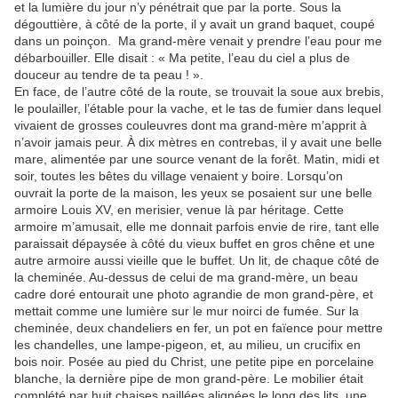
et la lumière du jour n’y pénétrait que par la porte. Sous la
dégouttière, à côté de la porte, il y avait un grand baquet, coupé
dans un poinçon. Ma grand-mère venait y prendre l’eau pour me
débarbouiller. Elle disait : « Ma petite, l’eau du ciel a plus de
douceur au tendre de ta peau ! ».
En face, de l’autre côté de la route, se trouvait la soue aux brebis,
le poulailler, l’étable pour la vache, et le tas de fumier dans lequel
vivaient de grosses couleuvres dont ma grand-mère m’apprit à
n’avoir jamais peur. À dix mètres en contrebas, il y avait une belle
mare, alimentée par une source venant de la forêt. Matin, midi et
soir, toutes les bêtes du village venaient y boire. Lorsqu’on
ouvrait la porte de la maison, les yeux se posaient sur une belle
armoire Louis XV, en merisier, venue là par héritage. Cette
armoire m’amusait, elle me donnait parfois envie de rire, tant elle
paraissait dépaysée à côté du vieux buffet en gros chêne et une
autre armoire aussi vieille que le buffet. Un lit, de chaque côté de
la cheminée. Au-dessus de celui de ma grand-mère, un beau
cadre doré entourait une photo agrandie de mon grand-père, et
mettait comme une lumière sur le mur noirci de fumée. Sur la
cheminée, deux chandeliers en fer, un pot en faïence pour mettre
les chandelles, une lampe-pigeon, et, au milieu, un crucifix en
bois noir. Posée au pied du Christ, une petite pipe en porcelaine
blanche, la dernière pipe de mon grand-père. Le mobilier était
complété par huit chaises paillées alignées le long des lits, une