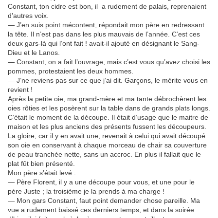
Constant, ton cidre est bon, il a rudement de palais, reprenaient
d’autres voix.
— J’en suis point mécontent, répondait mon père en redressant
la tête. Il n’est pas dans les plus mauvais de l’année. C’est ces
deux gars-là qui l’ont fait ! avait-il ajouté en désignant le Sang-
Dieu et le Lanos.
— Constant, on a fait l’ouvrage, mais c’est vous qu’avez choisi les
pommes, protestaient les deux hommes.
— J’ne reviens pas sur ce que j’ai dit. Garçons, le mérite vous en
revient !
Après la petite oie, ma grand-mère et ma tante débrochèrent les
oies rôties et les posèrent sur la table dans de grands plats longs.
C’était le moment de la découpe. Il était d’usage que le maitre de
maison et les plus anciens des présents fussent les découpeurs.
La gloire, car il y en avait une, revenait à celui qui avait découpé
son oie en conservant à chaque morceau de chair sa couverture
de peau tranchée nette, sans un accroc. En plus il fallait que le
plat fût bien présenté.
Mon père s’était levé :
— Père Florent, il y a une découpe pour vous, et une pour le
père Juste ; la troisième je la prends à ma charge !
— Mon gars Constant, faut point demander chose pareille. Ma
vue a rudement baissé ces derniers temps, et dans la soirée