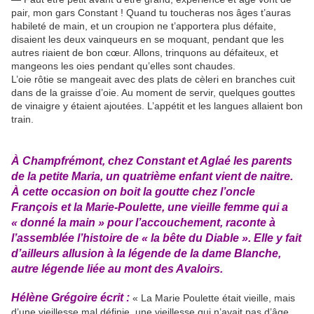
pair, mon gars Constant ! Quand tu toucheras nos âges t’auras
habileté de main, et un croupion ne t’apportera plus défaite,
disaient les deux vainqueurs en se moquant, pendant que les
autres riaient de bon cœur. Allons, trinquons au défaiteux, et
mangeons les oies pendant qu’elles sont chaudes.
L’oie rôtie se mangeait avec des plats de cèleri en branches cuit
dans de la graisse d’oie. Au moment de servir, quelques gouttes
de vinaigre y étaient ajoutées. L’appétit et les langues allaient bon
train.
À Champfrémont, chez Constant et Aglaé les parents
de la petite Maria, un quatrième enfant vient de naitre.
À cette occasion on boit la goutte chez l’oncle
François et la Marie-Poulette, une vieille femme qui a
« donné la main » pour l’accouchement, raconte à
l’assemblée l’histoire de « la bête du Diable ». Elle y fait
d’ailleurs allusion à la légende de la dame Blanche,
autre légende liée au mont des Avaloirs.
Hélène
Grégoire
écrit :
« La Marie Poulette était vieille, mais
d’une vieillesse mal définie, une vieillesse qui n’avait pas d’âge.