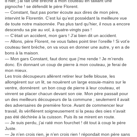
d’hier, j’ai fait une brèche à mon couteau en taillant une
pignoche ! se défendit le père Florent.
— Constant, faut pas porter écoute aux dires de mon père,
intervint le Florentin. C’est lui qu’est possédant la meilleure vue
de toute notre maisonnée. Pas plus tard qu’hier, il nous a encore
descendu sa pie au vol, à quatre-vingts pas !
— C’était un accident, mon gars ! J’ai bien dit un accident.
— Allons, père Florent, ne vous faites point tirer l’oreille ! Si vot’e
couteau tient brèche, on va vous en donner une autre, y en a de
bons à la maison.
— Mon gars Constant, faut donc que j’me rende ! Je m’rends
donc. En donnant un coup de pierre à mon couteau, je ferai de
mon mieux.
Les trois découpeurs allèrent retirer leur belle blouse, les
allongèrent sur un lit, se nouèrent un large essuie-mains sur le
ventre, donnèrent un bon coup de pierre à leur couteau, et
vinrent se placer chacun devant son oie. Mon père passait pour
un des meilleurs découpeurs de la commune ; seulement il avait
des adversaires de première force. Avant de commencer leur
travail, ils vérifièrent soigneusement si la peau des oies n’avait
pas été déchirée à la cuisson. Puis ils se mirent en route.
— Je suis perdu, j’ai raté mon fourchet ! dit tout à coup le père
Juste.
— Je n’en crois rien, je n’en crois rien ! répondait mon père sans