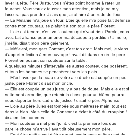
lever la tête. Père Juste, vous n’êtes point homme à rater un
fourchet. Vous voulez fausser mon attention, mais je ne m’y
laisserai pas prendre. J’sais que j’ai affaire à un rude de l’oie !
— La Mélanie m’a joué un tour. L’oie qu’elle m’a posé fait défense
contre mon couteau, se plaignit à son tour le père Florent.
— L’oie est tendre, c’est vot’ couteau qui n’vaut rien. Parole, vous
avez fait alliance pour amener ma découpe à perdition ! J’méfie,
j’méfie, disait mon père gaiement.
— Méfie-toi, mon gars Contant, c’est ton droit. Mais moi, je viens
d’apporter finition à mon ouvrage ! avait dit dans un rire le père
Florent en posant son couteau sur la table.
À quelques minutes d’intervalle les autres couteaux se posèrent,
et tous les hommes se penchèrent vers les plats.
— M’est avis que la peau de votre aile droite est coupée un peu
juste, père Florent disait mon oncle.
— Elle est coupée un peu juste, y a pas de doute. Mais elle est si
nettement arrondie, que retenir la chose pour un blâme pourrait
nous déporter hors cadre de justice ! disait le père Alphonse.
— L’oie au père Jules est tombée sous maitresse main, tout est
dans le bien. Mais celle de Constant a éclat à côté du croupion !
disaient les hommes.
— Mon couteau a mal pris l’joint, c’est la première fois que
pareille chose m’arrive ! avait dit piteusement mon père.
— Faut être petit avant d’être grand, expérience et âge vont de