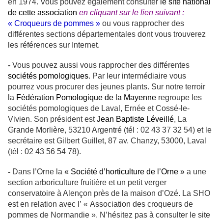
en 1974.
Vous pouvez également consulter
le site national
de cette association
en cliquant sur le lien suivant :
« Croqueurs de pommes »
ou vous rapprocher des
différentes sections départementales dont vous trouverez
les références sur Internet.
-
Vous pouvez aussi vous rapprocher des différentes
sociétés pomologiques
. Par leur intermédiaire vous
pourrez vous procurer des jeunes plants. Sur notre terroir
la
Fédération Pomologique de la Mayenne
regroupe les
sociétés pomologiques de Laval, Ernée et Cossé-le-
Vivien. Son président est
Jean Baptiste Léveillé
, La
Grande Morlière, 53210 Argentré (tél : 02 43 37 32 54) et le
secrétaire est Gilbert Guillet, 87 av. Chanzy, 53000, Laval
(tél : 02 43 56 54 78).
-
Dans l’Orne la
« Société d’horticulture de l’Orne »
a une
section arboriculture fruitière et un petit verger
conservatoire à Alençon près de la maison d’Ozé. La SHO
est en relation avec l’ « Association des croqueurs de
pommes de Normandie ». N’hésitez pas à consulter le site