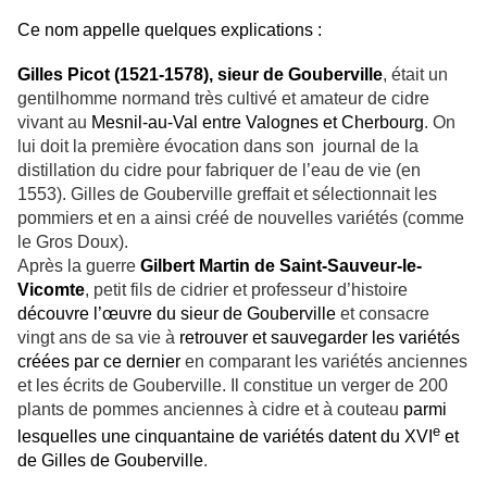
Ce nom appelle quelques explications :
Gilles Picot (1521-1578), sieur de Gouberville
, était un
gentilhomme normand très cultivé et amateur de cidre
vivant au
Mesnil-au-Val entre Valognes et Cherbourg
. On
lui doit la première évocation dans son journal de la
distillation du cidre pour fabriquer de l’eau de vie (en
1553). Gilles de Gouberville greffait et sélectionnait les
pommiers et en a ainsi créé de nouvelles variétés (comme
le Gros Doux).
Après la guerre
Gilbert Martin
de Saint-Sauveur-le-
Vicomte
, petit fils de cidrier et professeur d’histoire
découvre l’œuvre du sieur de Gouberville
et consacre
vingt ans de sa vie à
retrouver et sauvegarder les variétés
créées par ce dernier
en comparant les variétés anciennes
et les écrits de Gouberville. Il constitue un verger de 200
plants de pommes anciennes à cidre et à couteau
parmi
e
lesquelles une cinquantaine de variétés datent du XVI
et
de Gilles de Gouberville
.