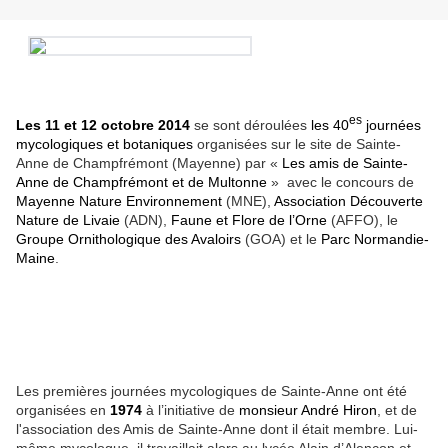
es
Les 11 et 12 octobre 2014
se sont déroulées
les 40
journées
mycologiques et botaniques
organisées sur le site de Sainte-
Anne de Champfrémont (Mayenne) par «
Les amis de Sainte-
Anne de Champfrémont et de Multonne
» avec le concours de
Mayenne Nature Environnement
(MNE),
Association Découverte
Nature de Livaie
(ADN),
Faune et Flore de l’Orne
(AFFO), le
Groupe Ornithologique des Avaloirs
(GOA) et le
Parc Normandie-
Maine
.
Les premières journées mycologiques de Sainte-Anne ont été
organisées en
1974
à l’initiative de
monsieur André Hiron
, et de
l'association des Amis de Sainte-Anne dont il était membre. Lui-
même mycologue, il travaillait alors au lycée Alain d’Alençon et