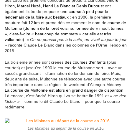
dès 1983 les premiers concours de produits cidricoles.
André
Hiron, Marcel Huzé, Henri Le Blanc et Denis Duboust
ont
également l’idée de proposer
une course à pied pour le
lendemain de la foire aux bestiaux
: en 1986, la première
mouture fait
12 km
et prend dès ce moment le nom de
course de
Multonne (du nom de la forêt voisine, formée de « moult tonnes
», c’est-à-dire « beaucoup de sommets » car elle est très
vallonnée)
.
« On ne pensait pas à la suite, on vivait au jour le jour
»
raconte Claude Le Blanc dans les colonnes de l’Orne Hebdo en
2015.
La troisième année sont créées
des courses d’enfants
(plus
courtes) et jusqu’en 1990 la course de Multonne sert – avec un
succès grandissant – d’animation de lendemain de foire. Mais,
deux ans de suite, Multonne se télescope avec une autre course
très importante dans la région : le weekend d’Alençon-Médavy.
La course de Multonne est alors en grand danger de disparition.
Là encore, c’est André Hiron qui va se battre fin 1991 et
« ne rien
lâcher »
– comme le dit Claude Le Blanc – pour que la course
redémarre.
Les Minimes au départ de la course en 2016.