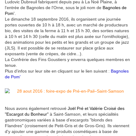
Ludovic Dubreuil fabriquent depuis peu à La Noë Plaine, à
l'entrée de Bagnoles de l'Orne, sous le joli nom de
Bagnoles de
Pom'.
Le dimanche 18 septembre 2016, ils organisent une journée
portes ouvertes de 10 h à 18 h, avec un marché de producteurs
bio, des visites de la ferme à 11 h et 15 h 30, des sorties natures
à 10 h et 14 h 30 (celle du matin est plus axée sur l'ornithologie),
des animations pour les petits et les grands et un groupe de jazz
(JLS). Il est possible de se restaurer sur place grâce aux
exposants (vente de crèpes, de cidre...).
La Confrérie des Fins Goustiers y enverra quelques membres en
tenue.
Plus d'infos sur leur site en cliquant sur le lien suivant :
Bagnoles
de Pom'
Nous avons également retrouvé
Joël Pré et Valérie Croisé des
"Escargot du Bonheur"
à Saint-Samson, et leurs spécialités
gastronomiques variées à base d'escargots "blonds des
Flandres" (croisement de Petit-Gris et de Gros-Gris). Ils viennent
d'y ajouter une gamme de produits cosmétiques à base de