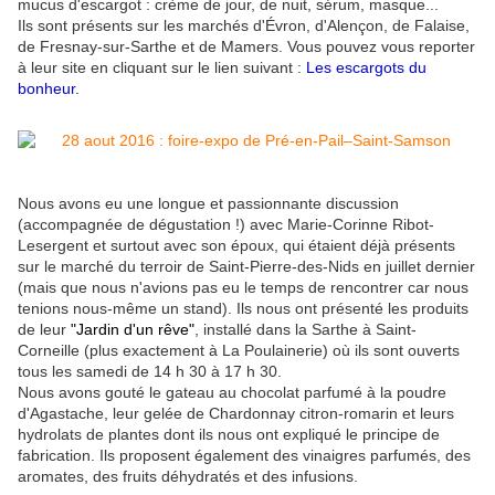
mucus d'escargot : crème de jour, de nuit, sérum, masque...
Ils sont présents sur les marchés d'Évron, d'Alençon, de Falaise,
de Fresnay-sur-Sarthe et de Mamers. Vous pouvez vous reporter
à leur site en cliquant sur le lien suivant :
Les escargots du
bonheur.
Nous avons eu une longue et passionnante discussion
(accompagnée de dégustation !) avec Marie-Corinne Ribot-
Lesergent et surtout avec son époux, qui étaient déjà présents
sur le marché du terroir de Saint-Pierre-des-Nids en juillet dernier
(mais que nous n'avions pas eu le temps de rencontrer car nous
tenions nous-même un stand). Ils nous ont présenté les produits
de leur
"Jardin d'un rêve"
, installé dans la Sarthe à Saint-
Corneille (plus exactement à La Poulainerie) où ils sont ouverts
tous les samedi de 14 h 30 à 17 h 30.
Nous avons gouté le gateau au chocolat parfumé à la poudre
d'Agastache, leur gelée de Chardonnay citron-romarin et leurs
hydrolats de plantes dont ils nous ont expliqué le principe de
fabrication. Ils proposent également des vinaigres parfumés, des
aromates, des fruits déhydratés et des infusions.