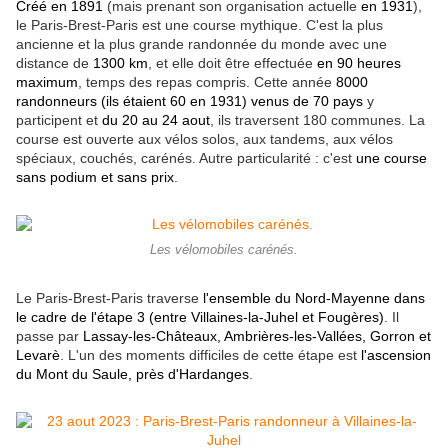
Créé en 1891
(mais prenant son organisation actuelle
en 1931
),
le Paris-Brest-Paris est une course mythique. C'est la plus
ancienne et la plus grande randonnée du monde avec une
distance de
1300 km
, et elle doit être effectuée
en 90 heures
maximum
, temps des repas compris. Cette année
8000
randonneurs (ils étaient 60 en 1931) venus de 70 pays
y
participent et
du 20 au 24 aout
, ils traversent 180 communes. La
course est ouverte aux vélos solos, aux tandems, aux vélos
spéciaux, couchés, carénés. Autre particularité : c'est
une course
sans podium et sans prix
.
Les vélomobiles carénés.
Le Paris-Brest-Paris traverse
l'ensemble du Nord-Mayenne
dans
le cadre de l'étape 3 (entre Villaines-la-Juhel et Fougères)
. Il
passe par
Lassay-les-Châteaux, Ambrières-les-Vallées, Gorron et
Levarè
. L'un des moments difficiles de cette étape est
l'ascension
du Mont du Saule, près d'Hardanges
.