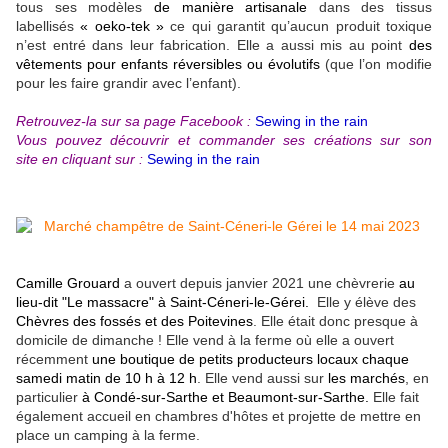
tous ses modèles
de manière artisanale
dans des tissus
labellisés
« oeko-tek »
ce qui garantit qu’aucun produit toxique
n’est entré dans leur fabrication. Elle a aussi mis au point
des
vêtements pour enfants réversibles ou évolutifs
(que l’on modifie
pour les faire grandir avec l’enfant).
Retrouvez-la sur sa page Facebook :
Sewing in the rain
Vous pouvez découvrir et commander ses créations sur son
site en cliquant sur :
Sewing in the rain
Camille Grouard
a ouvert depuis janvier 2021 une chèvrerie
au
lieu-dit "Le massacre" à Saint-Céneri-le-Gérei.
Elle y élève des
Chèvres des fossés et des Poitevines
. Elle était donc presque à
domicile de dimanche ! Elle vend à la ferme où elle a ouvert
récemment
une boutique de petits producteurs locaux chaque
samedi matin de 10 h à 12 h
. Elle vend aussi sur
les marchés
, en
particulier
à Condé-sur-Sarthe et Beaumont-sur-Sarthe.
Elle fait
également accueil en chambres d'hôtes et projette de mettre en
place un camping à la ferme.