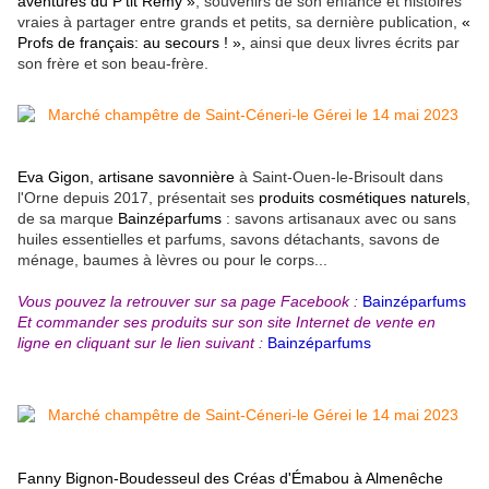
aventures du P’tit Rémy »
, souvenirs de son enfance et
histoires
vraies à partager entre grands et petits, sa dernière publication,
«
Profs de français: au secours ! »,
ainsi que deux livres écrits par
son frère et son beau-frère.
Eva Gigon, artisane savonnière
à Saint-Ouen-le-Brisoult dans
l'Orne depuis 2017, présentait ses
produits cosmétiques naturels
,
de sa marque
Bainzéparfums
: savons artisanaux avec ou sans
huiles essentielles et parfums, savons détachants, savons de
ménage, baumes à lèvres ou pour le corps...
Vous pouvez la retrouver sur sa page Facebook :
Bainzéparfums
Et commander ses produits sur son site Internet de vente en
ligne en cliquant sur le lien suivant :
Bainzéparfums
Fanny Bignon-Boudesseul des Créas d'Émabou à Almenêche