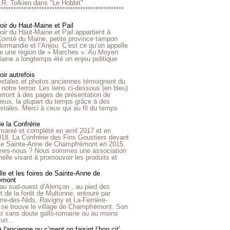
R.R. Tolkien dans "Le Hobbit"
*************************************************
roir du Haut-Maine et Pail
roir du Haut-Maine et Pail appartient à
 Comté du Maine, petite province tampon
Normandie et l’Anjou. C’est ce qu’on appelle
ire une région de « Marches ». Au Moyen
aine a longtemps été un enjeu politique
oir autrefois
ostales et photos anciennes témoignent du
notre terroir. Les liens ci-dessous (en bleu)
rront à des pages de présentation de
lieux, la plupart du temps grâce à des
stales. Merci à ceux qui au fil du temps
de la Confrérie
emanié et complété en avril 2017 et en
018. La Confrérie des Fins Goustiers devant
lle Sainte-Anne de Champfrémont en 2015.
es-nous ? Nous sommes une association
nelle visant à promouvoir les produits et
le et les foires de Sainte-Anne de
émont
au sud-ouest d’Alençon , au pied des
et de la forêt de Multonne, entouré par
rre-des-Nids, Ravigny et La-Ferrière-
 se trouve le village de Champfrémont. Son
st sans doute gallo-romaine ou au moins
un...
à l'ancienne ou c’ment on faisint l’bon cit’