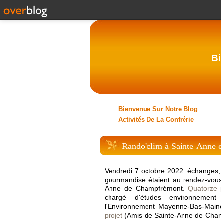
Bi
Bienvenue Sur Notre Blog
Activités De La Confrérie
Rando'clim à Sainte-Anne
Vendredi 7 octobre 2022, échanges, 
gourmandise étaient au rendez-vou
Anne de Champfrémont.
Quatorze p
chargé d'études environnement
l'Environnement Mayenne-Bas-Main
projet
(Amis de Sainte-Anne de Champ