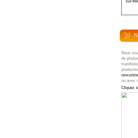
sur-Me
N
Nous vou
de photo
manifest
producteu
rencontr
ou avec n
Cliquez s