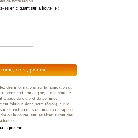
ans de notre région.
-les en cliquant sur la bouteille
:
omme, cidre, pommé...
ez des informations sur la fabrication du
r la pomme et son origine, sur le pommé
uit à base de cidre et de pommes
ent fabriqué dans notre région), sur le
 sur les instruments de mesure en rapport
idre ou la goutte, sur les fêtes autour des
idricoles...
sur la pomme !