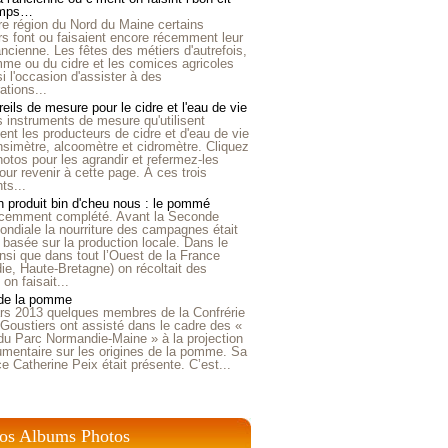
emps…
e région du Nord du Maine certains
ers font ou faisaient encore récemment leur
'ancienne. Les fêtes des métiers d'autrefois,
me ou du cidre et les comices agricoles
i l'occasion d'assister à des
tions...
eils de mesure pour le cidre et l'eau de vie
is instruments de mesure qu'utilisent
t les producteurs de cidre et d'eau de vie
nsimètre, alcoomètre et cidromètre. Cliquez
hotos pour les agrandir et refermez-les
our revenir à cette page. À ces trois
ts...
 produit bin d'cheu nous : le pommé
récemment complété. Avant la Seconde
ndiale la nourriture des campagnes était
 basée sur la production locale. Dans le
nsi que dans tout l’Ouest de la France
e, Haute-Bretagne) on récoltait des
n faisait...
 de la pomme
rs 2013 quelques membres de la Confrérie
Goustiers ont assisté dans le cadre des «
du Parc Normandie-Maine » à la projection
umentaire sur les origines de la pomme. Sa
ice Catherine Peix était présente. C’est...
os Albums Photos