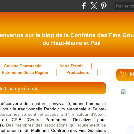
envenue sur le blog de la Confrérie des Fins Gou
du Haut-Maine et Pail
Cuisine Gourmande
Notre Terroir
Patrimoine De La Région
Producteurs
M
 de Champfrémont
découverte de la nature, convivialité, bonne humeur et
s pour
la traditionnelle Rando'clim automnale à Sainte-
ersonnes se sont retrouvées à 14 h autour d'Alban,
 au CPIE (Centre Permanent d'Initiatives pour
e).
Des membres des associations qui soutiennent ce
frémont et de Multonne, Confrérie des Fins Goustiers