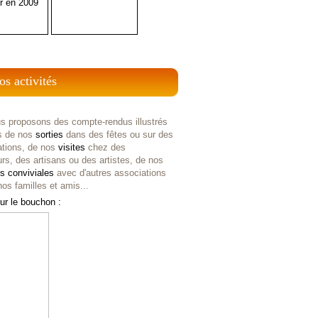
r en 2009
os activités
s proposons des compte-rendus illustrés
s de nos
sorties
dans des fêtes ou sur des
ations, de nos
visites
chez des
rs, des artisans ou des artistes, de nos
es
conviviales
avec d'autres associations
os familles et amis...
ur le bouchon :