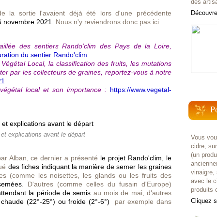
des artis
e la sortie l'avaient déjà été lors d'une précédente
Découvrez
6 novembre 2021.
Nous n'y reviendrons donc pas ici.
aillée des sentiers Rando'clim des Pays de la Loire,
ration du sentier Rando'clim
Végétal Local, la classification des fruits, les mutations
ter par les collecteurs de graines, reportez-vous à notre
21
 végétal local et son importance :
https://www.vegetal-
P
 et explications avant le départ
Vous voul
cidre, su
(un prod
par Alban, ce dernier a présenté
le projet Rando'clim, le
anciennem
bué
des fiches indiquant la manière de semer les graines
vinaigre,
es (comme les noisettes, les glands ou les fruits des
avec le c
 semées
. D'autres (comme celles du fusain d'Europe)
produits c
ttendant la période de semis
au mois de mai, d'autres
Cliquez 
on chaude (22°-25°) ou froide (2°-6°)
par exemple dans