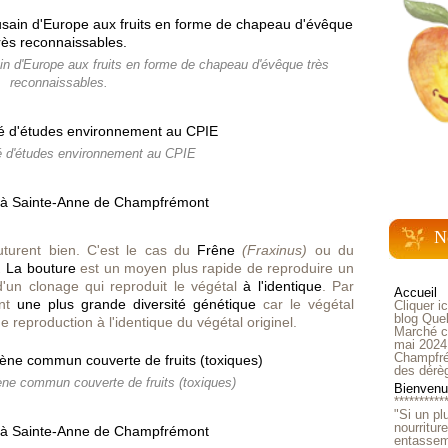
n d'Europe aux fruits en forme de chapeau d'évêque très
reconnaissables.
é d'études environnement au CPIE
N
uturent bien. C'est le cas du
Frêne
(
Fraxinus)
ou du
.
La bouture
est un moyen plus rapide de reproduire un
 d'un clonage qui reproduit le végétal
à l'identique
. Par
Accueil
ent
une plus grande diversité génétique
car le végétal
Cliquer i
blog Quel
reproduction à l'identique du végétal originel.
Marché ch
mai 2024
Champfré
des dérè
ne commun couverte de fruits (toxiques)
Bienvenue
**********
"Si un pl
nourritur
entasseme