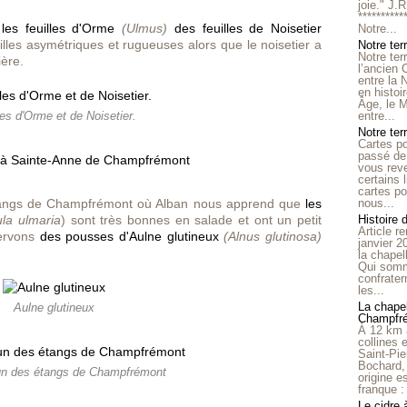
joie." J.
**********
r
les feuilles d'Orme
(Ulmus)
des feuilles de Noisetier
Notre...
illes asymétriques et rugueuses alors que le noisetier a
Notre ter
Notre ter
ière.
l’ancien
entre la 
en histo
Âge, le M
entre...
les d'Orme et de Noisetier.
Notre terr
Cartes p
passé de 
vous reve
certains 
cartes po
étangs de Champfrémont où Alban nous apprend que
les
nous...
ula ulmaria
) sont très bonnes en salade et ont un petit
Histoire 
Article r
ervons
des pousses d'Aulne glutineux
(Alnus glutinosa)
janvier 2
la chape
Qui somm
confrater
les...
La chapel
Aulne glutineux
Champfr
À 12 km 
collines 
Saint-Pie
Bochard,
un des étangs de Champfrémont
origine e
franque : 
Le cidre 