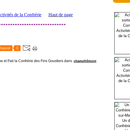
ctivités de la Confrérie
Haut de page
*****************************
Activité
de la C
Repost
0
 et Pail la Confrérie des Fins Goustiers
dans
champfrémont
Activité
de la C
Un d
Confréri