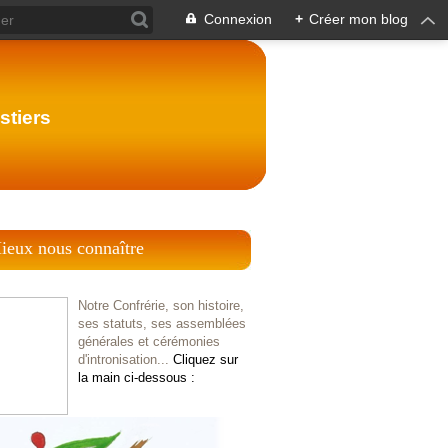
Connexion
+
Créer mon blog
stiers
ieux nous connaître
Notre Confrérie, son histoire,
ses statuts, ses assemblées
générales et cérémonies
d'intronisation...
Cliquez sur
la main ci-dessous :