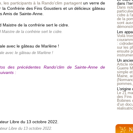
, les participants à la Rando'clim partagent
un verre de
dans l’t
Dans notr
par la Confrérie des Fins Goustiers et un délicieux gâteau
particuli
s Amis de Sainte-Anne.
cidre à l
de la pom
sont auss
démonstra
 Maistre de la confrérie sert le cidre.
Les appar
Voilà tro
courammen
: cidrode
sur les p
ensuite p
le avec le gâteau de Marlène !
instrumen
Un ancien
Article 
tos des précédentes Rando'clim de Sainte-Anne de
Guerre Mo
simple et
uivants :
Maine, ai
(Normandi
pommes, o
L'origine
Le 21 ma
des Fins 
Bobines 
d’un doc
réalisatr
ateur Libre du 13 octobre 2022.
N