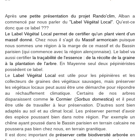
Après
une petite présentation du projet Rando'clim
, Alban a
commencé par nous parler du
"Label Végétal Local"
. Qu'est-ce
donc que ce label ???
Le Label Végétal Local permet de certifier qu'un plant vient d'un
massif donné.
Chez nous il s'agit du
Massif armoricain
puisque
nous sommes une région à la marge de ce massif et du Bassin
parisien (qui commence avec la région alençonnaise). Le label va
aussi certifier
la traçabilité de l'essence : de la récolte de la graine
à la plantation de l'arbre
. En Mayenne seul deux pépiniéristes
possèdent ce label.
Le
Label Végétal Local
est utile pour les pépinières et les
collecteurs de graines des végétaux sauvages, mais préserver
les végétaux locaux peut aussi être une démarche pour répondre
au réchauffement climatique. Certains de nos arbres
disparaissent comme
le Cormier
(
Sorbus domestica
)
et il peut
être utile de travailler à leur préservation. D'autres sont bien
adaptés au sol et au climat local. Les préserver permet d'avoir
des espèce poussant bien dans notre région. Par exemple un
chêne ayant poussé dans le Bassin parisien en terrain calcaire ne
poussera pas bien chez nous, en terrain granitique.
Il est donc important de
préserver cette biodiversité arborée
en