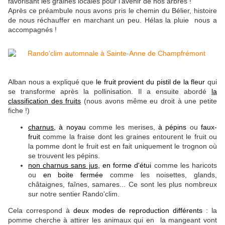
favorisant les graines locales pour l'avenir de nos arbres !
Après ce préambule nous avons pris le chemin du Bélier, histoire
de nous réchauffer en marchant un peu. Hélas la pluie nous a
accompagnés !
Alban nous a expliqué que
le fruit provient du pistil de la fleur
qui
se transforme après la pollinisation. Il a ensuite abordé
la
classification des fruits
(nous avons même eu droit à une petite
fiche !)
charnus
, à noyau
comme les merises,
à pépins
ou
faux-
fruit
comme la fraise dont les graines entourent le fruit ou
la pomme dont le fruit est en fait uniquement le trognon où
se trouvent les pépins.
non charnus sans jus
, en forme d'étui
comme les haricots
ou
en boite fermée
comme les noisettes, glands,
châtaignes, faînes, samares... Ce sont les plus nombreux
sur notre sentier Rando'clim.
Cela correspond à
deux modes de reproduction différents
: la
pomme cherche à attirer les animaux qui en la mangeant vont