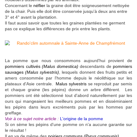
Concernant le
néflier
la graine doit être soigneusement nettoyée
de la chair. Puis elle doit être conservée jusqu'à deux ans entre
3° et 4° avant la plantation.
Il faut aussi savoir que toutes les graines plantées ne germent
pas ce explique les différences de prix entre les plants.
La pomme que nous consommons aujourd'hui provient de
pommiers
cultivés
(Malus domestica)
descendants de
pommiers
sauvages
(Malus sylvestris)
, lesquels donnent des fruits petits et
amers consommée par l'homme depuis le néolithique sur les
plateaux d'Asie centrale.
Malus sylvestris
se reproduit par semis
et chaque graine (les pépins) donne un arbre différent. Les
pommiers ont été sélectionné tout d'abord naturellement par les
ours qui mangeaient les meilleurs pommes et en disséminaient
les pépins dans leurs excréments puis par les hommes par
greffage.
Voir à ce sujet notre article :
L'origine de la pomme
Si on sème les pépins d'une pomme on n'a aucune garantie sur
le résultat !
Il en va de même des
poiriers communs
(Pyrus communis)
.