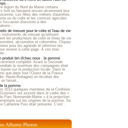
emps…
e région du Nord du Maine certains
ers font ou faisaient encore récemment leur
'ancienne. Les fêtes des métiers d'autrefois,
me ou du cidre et les comices agricoles
i l'occasion d'assister à des
tions...
eils de mesure pour le cidre et l'eau de vie
is instruments de mesure qu'utilisent
t les producteurs de cidre et d'eau de vie
nsimètre, alcoomètre et cidromètre. Cliquez
hotos pour les agrandir et refermez-les
our revenir à cette page. À ces trois
ts...
 produit bin d'cheu nous : le pommé
récemment complété. Avant la Seconde
ndiale la nourriture des campagnes était
 basée sur la production locale. Dans le
nsi que dans tout l’Ouest de la France
e, Haute-Bretagne) on récoltait des
n faisait...
 de la pomme
rs 2013 quelques membres de la Confrérie
Goustiers ont assisté dans le cadre des «
du Parc Normandie-Maine » à la projection
umentaire sur les origines de la pomme. Sa
ice Catherine Peix était présente. C’est...
os Albums Photos