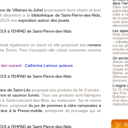
dans l’t
Dans notr
us de Villaines-la-Juhel
proposaient leurs objets et jeux
particuli
cidre à l
 14 décembre à la
bibliothèque de Saint-Pierre-des-Nids,
de la pom
e 2019 une
exposition autour des jouets
.
sont auss
démonstra
Les appar
Voilà tro
courammen
: cidrode
tenait également un stand où elle proposait ses
romans
sur les p
ensuite p
ète Énora. Pour l'occasion elle s'était costumée comme
instrumen
Un ancien
Article 
 lien suivant :
Catherine Lamour auteure
Guerre Mo
simple et
Maine, ai
(Normandi
pommes, o
L'origine
Le 21 ma
ière de Saint-Léo
proposait ses produits de fin d'année :
des Fins 
 thon et saumon fumés
. Tous ces produits sont fabriqués
Bobines 
s à Saint-Léonard-des-Bois, au restaurant. Sur le même
d’un doc
réalisatr
atrice, proposait
du jus de pommes à cidre ramassées à
râce à la Pressi-mobile
, entreprise de pressage qui se
N