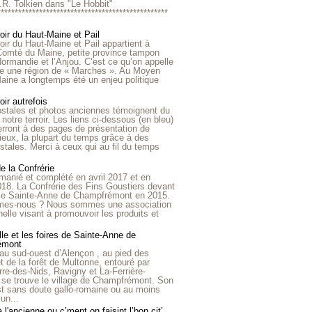
R.R. Tolkien dans "Le Hobbit"
*************************************************
roir du Haut-Maine et Pail
roir du Haut-Maine et Pail appartient à
 Comté du Maine, petite province tampon
Normandie et l’Anjou. C’est ce qu’on appelle
ire une région de « Marches ». Au Moyen
aine a longtemps été un enjeu politique
oir autrefois
ostales et photos anciennes témoignent du
notre terroir. Les liens ci-dessous (en bleu)
rront à des pages de présentation de
lieux, la plupart du temps grâce à des
stales. Merci à ceux qui au fil du temps
de la Confrérie
emanié et complété en avril 2017 et en
018. La Confrérie des Fins Goustiers devant
lle Sainte-Anne de Champfrémont en 2015.
es-nous ? Nous sommes une association
nelle visant à promouvoir les produits et
le et les foires de Sainte-Anne de
émont
au sud-ouest d’Alençon , au pied des
et de la forêt de Multonne, entouré par
rre-des-Nids, Ravigny et La-Ferrière-
 se trouve le village de Champfrémont. Son
st sans doute gallo-romaine ou au moins
un...
à l'ancienne ou c’ment on faisint l’bon cit’