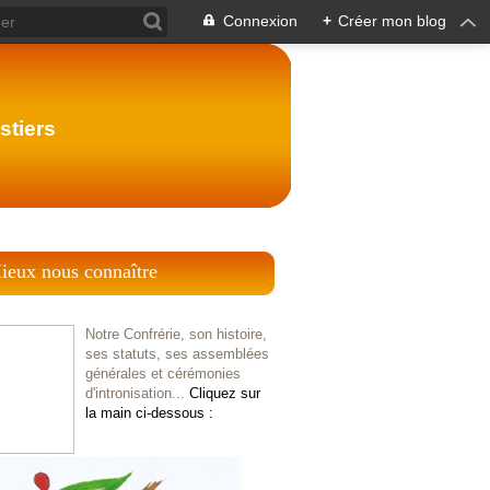
Connexion
+
Créer mon blog
stiers
ieux nous connaître
Notre Confrérie, son histoire,
ses statuts, ses assemblées
générales et cérémonies
d'intronisation...
Cliquez sur
la main ci-dessous :