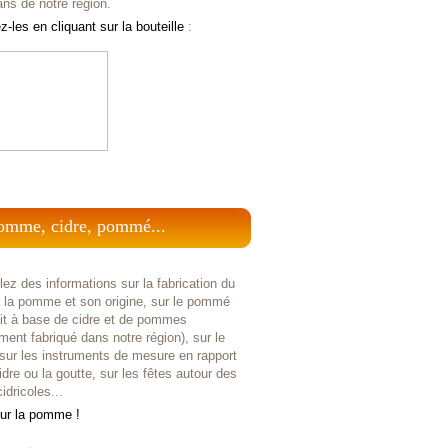
ans de notre région.
-les en cliquant sur la bouteille
:
omme, cidre, pommé...
ez des informations sur la fabrication du
r la pomme et son origine, sur le pommé
uit à base de cidre et de pommes
ent fabriqué dans notre région), sur le
 sur les instruments de mesure en rapport
idre ou la goutte, sur les fêtes autour des
idricoles...
sur la pomme !