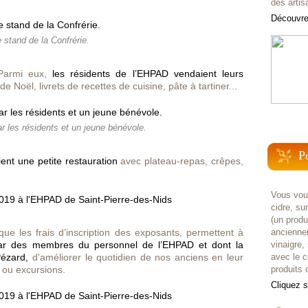
des artis
Découvrez
 stand de la Confrérie.
 Parmi eux,
les résidents de l’EHPAD vendaient leurs
de Noël, livrets de recettes de cuisine, pâte à tartiner...
r les résidents et un jeune bénévole.
P
ient une
petite restauration
avec plateau-repas, crêpes,
Vous voul
cidre, su
(un prod
ue les frais d’inscription des exposants, permettent à
anciennem
ar des membres du personnel de l’EHPAD et dont la
vinaigre,
ézard,
d'améliorer le quotidien de nos anciens en leur
avec le c
s ou excursions.
produits c
Cliquez 