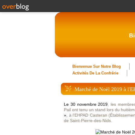
Bi
Bienvenue Sur Notre Blog
Activités De La Confrérie
Marché de Noël 2019 à l'E
Le 30 novembre 2019
, les membres
Pail ont tenu un stand lors du huiti
»
, à l'EHPAD Casteran (Établissem
de Saint-Pierre-des-Nids.