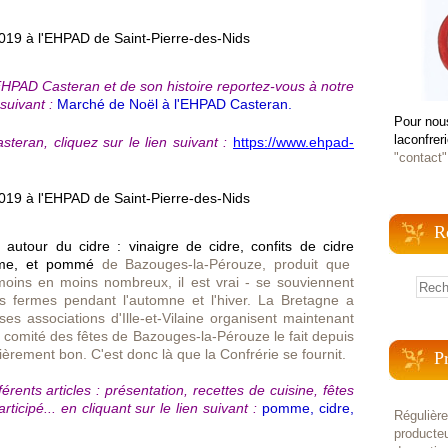
'EHPAD Casteran et de son histoire reportez-vous à notre
suivant :
Marché de Noël à l'EHPAD Casteran.
Pour nou
laconfrer
steran, cliquez sur le lien suivant :
https://www.ehpad-
"contact"
R
s autour du cidre : vinaigre de cidre, confits de cidre
me, et pommé
de Bazouges-la-Pérouze, produit que
moins en moins nombreux, il est vrai - se souviennent
es fermes pendant l'automne et l'hiver. La Bretagne a
ses associations d'Ille-et-Vilaine organisent maintenant
e comité des fêtes de Bazouges-la-Pérouze le fait depuis
èrement bon. C'est donc là que la Confrérie se fournit.
P
rents articles : présentation, recettes de cuisine, fêtes
cipé... en cliquant sur le lien suivant :
pomme, cidre,
Régulièr
producteu