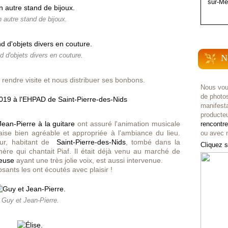
sur-Me
 autre stand de bijoux.
d d'objets divers en couture.
N
rendre visite et nous distribuer ses bonbons.
Nous vou
de photo
manifest
producteu
ean-Pierre à la guitare
ont assuré l'animation musicale
rencontr
ise bien agréable et appropriée à l'ambiance du lieu.
ou avec n
eur,
habitant de
Saint-Pierre-des-Nids
, tombé dans la
Cliquez s
re qui chantait Piaf. Il était déjà venu au marché de
teuse
ayant une très jolie voix, est aussi intervenue.
osants les ont écoutés avec plaisir !
Guy et Jean-Pierre.