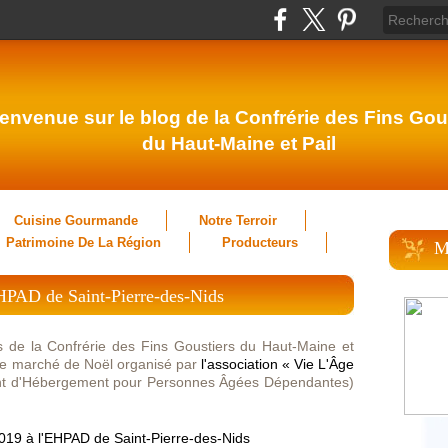
envenue sur le blog de la Confrérie des Fins Gou
du Haut-Maine et Pail
Cuisine Gourmande
Notre Terroir
Patrimoine De La Région
Producteurs
M
HPAD de Saint-Pierre-des-Nids
 de la Confrérie des Fins Goustiers du Haut-Maine et
ème marché de Noël organisé par
l'association «
Vie L'Âge
ent d'Hébergement pour Personnes Âgées Dépendantes)