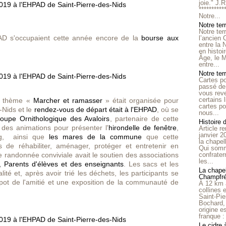
joie." J.
**********
Notre...
Notre ter
Notre ter
AD s'occupaient cette année encore de la
bourse aux
l’ancien
entre la 
en histo
Âge, le M
entre...
Notre terr
Cartes p
passé de 
vous reve
certains 
le thème «
Marcher et ramasser
» était organisée pour
cartes po
-Nids et le
rendez-vous de départ était à l'EHPAD
, où se
nous...
oupe Ornithologique des Avaloirs
, partenaire de cette
Histoire 
n des animations pour présenter l'
hirondelle de fenêtre
,
Article r
janvier 2
rg, ainsi que
les mares de la commune
que cette
la chape
s de réhabiliter, aménager, protéger et entretenir en
Qui somm
te randonnée conviviale avait le soutien des associations
confrater
les...
 Parents d'élèves et des enseignants
. Les sacs et les
La chapel
ité et, après avoir trié les déchets, les participants se
Champfr
 pot de l'amitié et une exposition de la communauté de
À 12 km 
collines 
Saint-Pie
Bochard,
origine e
franque : 
Le cidre 