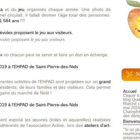
la
et du
jeu
organisés chaque année. Une photo
de
circulait. Il fallait deviner l'âge total des personnes.
1 584 ans
!!!!
voles proposent le jeu aux visiteurs.
 »
où chacun peut se servir et faire un don en échange.
N
érentes activités de l'EHPAD sont projetées sur un
grand
ésidents, de leurs familles et des visiteurs. Cela permet
Accueil
 gains du marché de Noël !
Cliquer i
blog Quel
Marché ch
mai 2024
Champfré
des dérè
ent exposé les œuvres (toiles et aquarelles) réalisées
Bienvenue
adhérents de l'association Active, lors des
ateliers d'art-
**********
"Si un pl
.
nourritur
entasseme