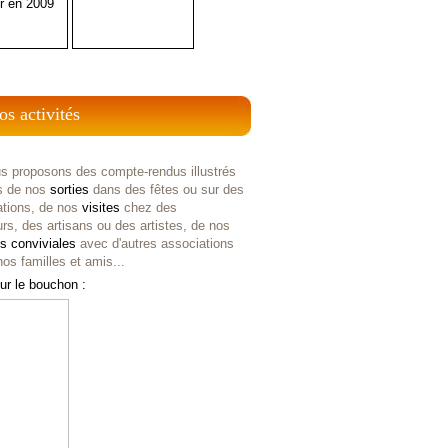
r en 2009
os activités
s proposons des compte-rendus illustrés
s de nos
sorties
dans des fêtes ou sur des
ations, de nos
visites
chez des
rs, des artisans ou des artistes, de nos
es
conviviales
avec d'autres associations
os familles et amis...
ur le bouchon :