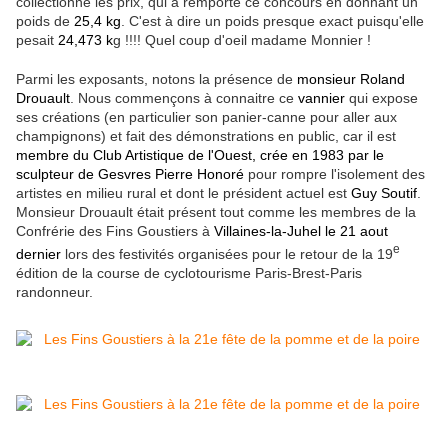
collectionne les prix, qui a remporté ce concours en donnant un
poids de
25,4 kg
. C'est à dire un poids presque exact puisqu'elle
pesait
24,473 k
g !!!! Quel coup d'oeil madame Monnier !
Parmi les exposants, notons la présence de
monsieur Roland
Drouault
. Nous commençons à connaitre ce
vannier
qui expose
ses créations (en particulier son panier-canne pour aller aux
champignons) et fait des démonstrations en public, car il est
membre du Club Artistique de l'Ouest, crée en 1983 par le
sculpteur de Gesvres Pierre Honoré
pour rompre l'isolement des
artistes en milieu rural et dont le président actuel est
Guy Soutif
.
Monsieur Drouault était présent tout comme les membres de la
Confrérie des Fins Goustiers à
Villaines-la-Juhel le 21 aout
e
dernier
lors des
festivités organisées p
our le retour de la
19
édition de la course de cyclotourisme Paris-Brest-Paris
randonneur.