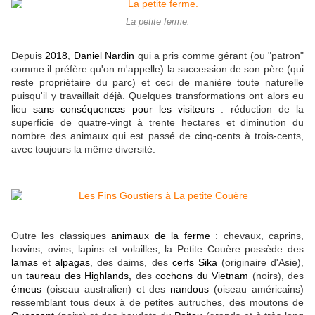
La petite ferme.
Depuis
2018
,
Daniel Nardin
qui a pris comme gérant (ou "patron"
comme il préfère qu'on m'appelle) la succession de son père (qui
reste propriétaire du parc) et ceci de manière toute naturelle
puisqu'il y travaillait déjà. Quelques transformations ont alors eu
lieu
sans conséquences pour les visiteurs
: réduction de la
superficie de quatre-vingt à trente hectares et diminution du
nombre des animaux qui est passé de cinq-cents à trois-cents,
avec toujours la même diversité.
Outre les classiques
animaux de la ferme
: chevaux, caprins,
bovins, ovins, lapins et volailles, la Petite Couère possède des
lamas
et
alpagas
, des daims, des
cerfs Sika
(originaire d'Asie),
un
taureau des Highlands,
des c
ochons du Vietnam
(noirs), des
émeus
(oiseau australien) et des
nandous
(oiseau américains)
ressemblant tous deux à de petites autruches, des moutons de