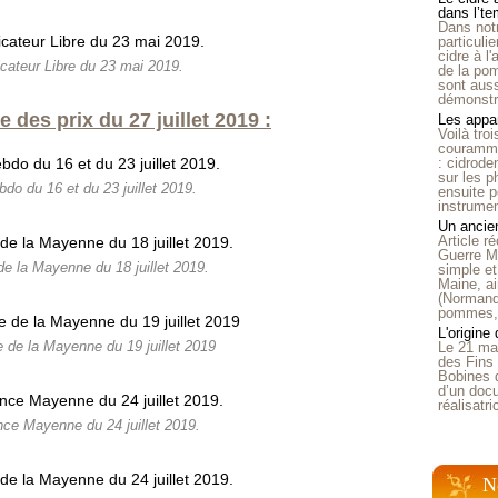
dans l’t
Dans notr
particuli
cidre à l
icateur Libre du 23 mai 2019.
de la pom
sont auss
démonstra
des prix du 27 juillet 2019 :
Les appar
Voilà tro
courammen
: cidrode
sur les p
do du 16 et du 23 juillet 2019.
ensuite p
instrumen
Un ancien
Article 
Guerre Mo
de la Mayenne du 18 juillet 2019.
simple et
Maine, ai
(Normandi
pommes, o
L'origine
 de la Mayenne du 19 juillet 2019
Le 21 ma
des Fins 
Bobines 
d’un doc
réalisatr
ce Mayenne du 24 juillet 2019.
N