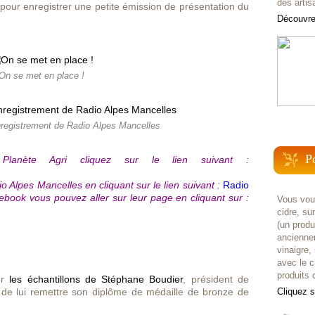
des artis
pour enregistrer une petite émission de présentation du
Découvrez
On se met en place !
nregistrement de Radio Alpes Mancelles
P
Planète Agri cliquez sur le lien suivant :
o Alpes Mancelles en cliquant sur le lien suivant :
Radio
book vous pouvez aller sur leur page en cliquant sur :
Vous voul
cidre, su
(un prod
anciennem
vinaigre,
avec le c
produits c
er
les échantillons de Stéphane Boudier
, président de
et de lui remettre son diplôme de médaille de bronze de
Cliquez 
.