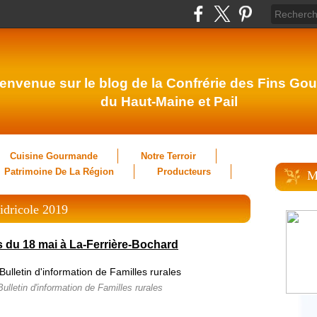
envenue sur le blog de la Confrérie des Fins Gou
du Haut-Maine et Pail
Cuisine Gourmande
Notre Terroir
Patrimoine De La Région
Producteurs
M
idricole 2019
 du 18 mai à La-Ferrière-Bochard
lletin d'information de Familles rurales