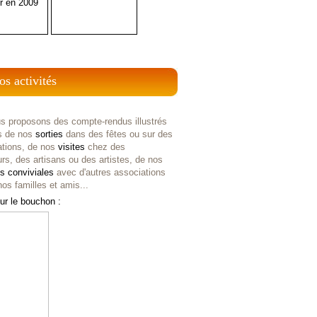
r en 2009
os activités
s proposons des compte-rendus illustrés
s de nos
sorties
dans des fêtes ou sur des
ations, de nos
visites
chez des
rs, des artisans ou des artistes, de nos
es
conviviales
avec d'autres associations
os familles et amis...
ur le bouchon :