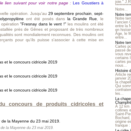
joie." J.
le lien suivant pour voir notre page :
Les Goustiers à
**********
Notre...
uvelle opération. Jusqu'au
29 septembre prochain
,
sept-
Notre ter
Notre ter
olypropylène
ont été posés dans
la Grande Rue
, le
l’ancien
e opération
"Fresnay dans le vent !"
les moulins ont été
entre la 
stallée près de Gênes et proposant de très nombreux
en histo
Âge, le M
qualités sont mondialement reconnues. Des moulins ont
entre...
çants pour qu'ils puisse s'associer à cette mise en
Notre terr
Cartes p
passé de 
vous reve
certains 
cartes po
nous...
Histoire 
Article r
janvier 2
la chape
Qui somm
confrater
les...
La chapel
Champfr
u concours de produits cidricoles et
À 12 km 
collines 
Saint-Pie
Bochard,
origine e
franque : 
r de la Mayenne du 23 mai 2019.
Le cidre 