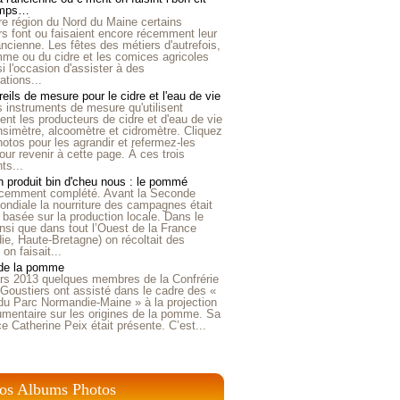
emps…
e région du Nord du Maine certains
ers font ou faisaient encore récemment leur
'ancienne. Les fêtes des métiers d'autrefois,
me ou du cidre et les comices agricoles
i l'occasion d'assister à des
tions...
eils de mesure pour le cidre et l'eau de vie
is instruments de mesure qu'utilisent
t les producteurs de cidre et d'eau de vie
nsimètre, alcoomètre et cidromètre. Cliquez
hotos pour les agrandir et refermez-les
our revenir à cette page. À ces trois
ts...
 produit bin d'cheu nous : le pommé
récemment complété. Avant la Seconde
ndiale la nourriture des campagnes était
 basée sur la production locale. Dans le
nsi que dans tout l’Ouest de la France
e, Haute-Bretagne) on récoltait des
n faisait...
 de la pomme
rs 2013 quelques membres de la Confrérie
Goustiers ont assisté dans le cadre des «
du Parc Normandie-Maine » à la projection
umentaire sur les origines de la pomme. Sa
ice Catherine Peix était présente. C’est...
os Albums Photos