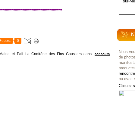
sur-Me
***********************************
N
Repost
0
Nous vou
Maine et Pail La Confrérie des Fins Goustiers
dans
concours
de photo
manifest
producteu
rencontr
ou avec n
Cliquez s