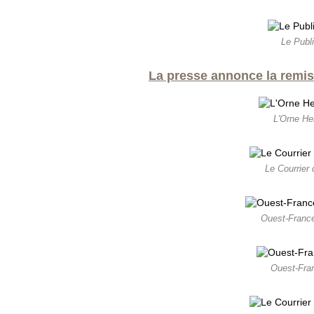
Le Publ
La presse annonce la remise 
L'Orne Heb
Le Courrier 
Ouest-France
Ouest-Fran