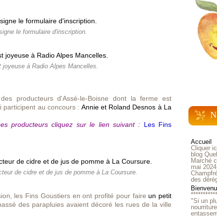
igne le formulaire d'inscription.
t joyeuse à Radio Alpes Mancelles.
s producteurs d'Assé-le-Boisne dont la ferme est
 participent au concours :
Annie et Roland Desnos à La
N
s producteurs cliquez sur le lien suivant :
Les Fins
Accueil
Cliquer i
blog Quel
Marché ch
mai 2024
teur de cidre et de jus de pomme à La Coursure.
Champfré
des dérè
Bienvenue
**********
on, les Fins Goustiers en ont profité pour faire
un petit
"Si un pl
assé des parapluies avaient décoré les rues de la ville
nourritur
entasseme