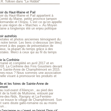
R.R. Tolkien dans "Le Hobbit"
*************************************************
roir du Haut-Maine et Pail
roir du Haut-Maine et Pail appartient à
 Comté du Maine, petite province tampon
Normandie et l’Anjou. C’est ce qu’on appelle
ire une région de « Marches ». Au Moyen
aine a longtemps été un enjeu politique
oir autrefois
ostales et photos anciennes témoignent du
notre terroir. Les liens ci-dessous (en bleu)
rront à des pages de présentation de
lieux, la plupart du temps grâce à des
stales. Merci à ceux qui au fil du temps
de la Confrérie
emanié et complété en avril 2017 et en
018. La Confrérie des Fins Goustiers devant
lle Sainte-Anne de Champfrémont en 2015.
es-nous ? Nous sommes une association
nelle visant à promouvoir les produits et
le et les foires de Sainte-Anne de
émont
au sud-ouest d’Alençon , au pied des
et de la forêt de Multonne, entouré par
rre-des-Nids, Ravigny et La-Ferrière-
 se trouve le village de Champfrémont. Son
st sans doute gallo-romaine ou au moins
un...
à l'ancienne ou c’ment on faisint l’bon cit’