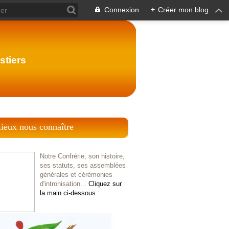
Connexion
+
Créer mon blog
stiers
ieux nous connaître
Notre Confrérie, son histoire,
ses statuts, ses assemblées
générales et cérémonies
d'intronisation...
Cliquez sur
la main ci-dessous :