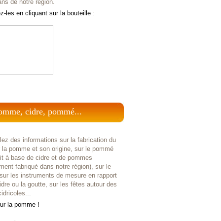
ans de notre région.
-les en cliquant sur la bouteille
:
omme, cidre, pommé...
ez des informations sur la fabrication du
r la pomme et son origine, sur le pommé
uit à base de cidre et de pommes
ent fabriqué dans notre région), sur le
 sur les instruments de mesure en rapport
idre ou la goutte, sur les fêtes autour des
idricoles...
sur la pomme !