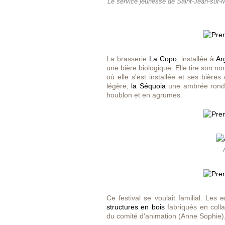
Le service jeunesse de Saint-Jean-sur-M
La brasserie
La Copo
, installée à
Ar
une bière biologique. Elle tire son no
où elle s'est installée et ses bière
légère,
la Séquoia
une ambrée rond
houblon et en agrumes.
Ce festival se voulait familial. Les
structures en bois
fabriqués en coll
du comité d'animation (Anne Sophie), 