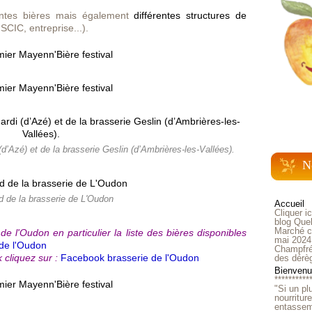
entes bières mais également
différentes structures de
SCIC, entreprise...).
d’Azé) et de la brasserie Geslin (d’Ambrières-les-Vallées).
N
d de la brasserie de L'Oudon
Accueil
Cliquer i
blog Quel
Marché ch
de l'Oudon en particulier la liste des bières disponibles
mai 2024
 de l'Oudon
Champfré
 cliquez sur :
Facebook brasserie de l'Oudon
des dérè
Bienvenue
**********
"Si un pl
nourritur
entasseme