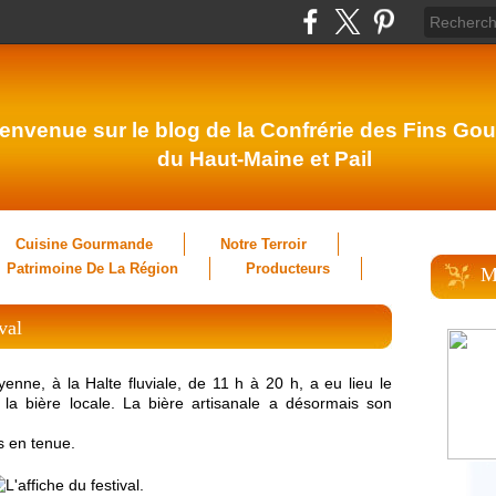
envenue sur le blog de la Confrérie des Fins Gou
du Haut-Maine et Pail
Cuisine Gourmande
Notre Terroir
Patrimoine De La Région
Producteurs
M
val
nne, à la Halte fluviale, de 11 h à 20 h, a eu lieu le
 la bière locale. La bière artisanale a désormais son
s en tenue.