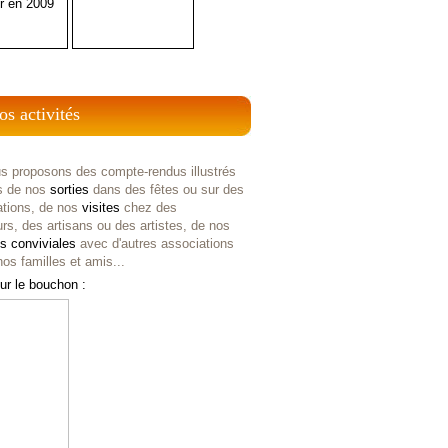
r en 2009
os activités
s proposons des compte-rendus illustrés
s de nos
sorties
dans des fêtes ou sur des
ations, de nos
visites
chez des
rs, des artisans ou des artistes, de nos
es
conviviales
avec d'autres associations
os familles et amis...
ur le bouchon :