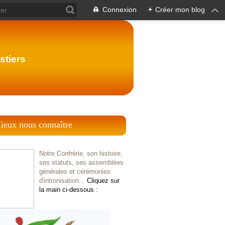
Connexion
+
Créer mon blog
stiers
ieux nous connaître
Notre Confrérie, son histoire,
ses statuts, ses assemblées
générales et cérémonies
d'intronisation...
Cliquez sur
la main ci-dessous :