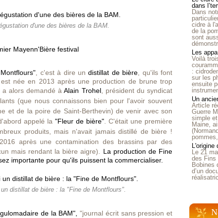
dans l’t
Dans notr
particuli
cidre à l
dégustation d'une des bières de la BAM.
de la pom
sont auss
démonstra
Les appar
Voilà tro
courammen
: cidrode
 Montflours"
, c'est à dire un
distillat de bière
, qu'ils font
sur les p
ée est née en 2013 après une production de brune trop
ensuite p
a alors demandé à
Alain Trohel
,
président du syndicat
instrumen
Un ancien
lants (
que nous connaissons bien pour l'avoir souvent
Article 
 et de la poire
de Saint-Berthevin) de venir avec son
Guerre Mo
simple et
 d'abord appelé la
"Fleur de bière"
. C'était une première
Maine, ai
(Normandi
mbreux produits, mais n'avait jamais distillé de bière !
pommes, o
2016 après une contamination des brassins par des
L'origine
cun mais rendant la bière aigre).
La production de Fine
Le 21 ma
des Fins 
ez importante pour qu'ils puissent la commercialiser.
Bobines 
d’un doc
réalisatr
 distillat de bière : la "Fine de Montflours".
N
égulomadaire de la BAM",
"journal écrit sans pression et