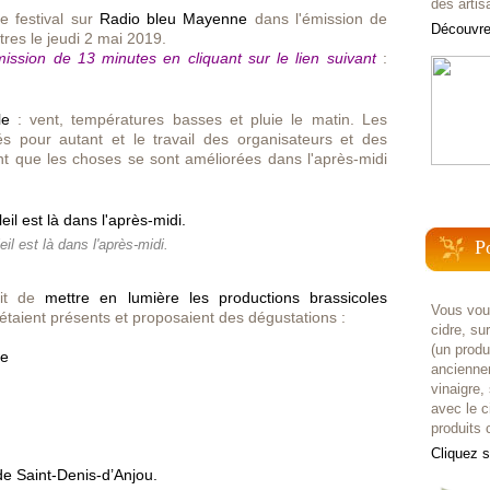
des artis
e festival sur
Radio bleu Mayenne
dans l'émission de
Découvrez
res le jeudi 2 mai 2019.
ission de 13 minutes en cliquant sur le lien suivant
:
le
: vent, températures basses et pluie le matin. Les
s pour autant et le travail des organisateurs et des
t que les choses se sont améliorées dans l'après-midi
P
eil est là dans l'après-midi.
ait de
mettre en lumière
les productions brassicoles
Vous voul
étaient présents et proposaient des dégustations :
cidre, su
(un prod
ne
anciennem
vinaigre,
avec le c
produits c
Cliquez 
de Saint-Denis-d’Anjou.