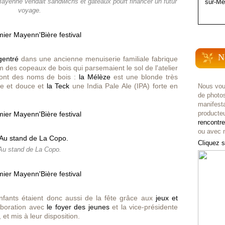
ayenne vendait sandwichs et gâteaux pourt financer un futur
sur-Me
voyage.
N
gentré
dans une ancienne menuiserie familiale fabrique
m des copeaux de bois qui parsemaient le sol de l'atelier
s ont des noms de bois :
la Mélèze
est une blonde très
e et douce et
la Teck
une India Pale Ale (IPA) forte en
Nous vou
de photo
manifest
producteu
rencontr
ou avec n
Cliquez s
Au stand de La Copo.
 enfants étaient donc aussi de la fête grâce aux
jeux et
aboration avec
le foyer des jeunes
et la vice-présidente
et mis à leur disposition.