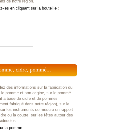
ans de notre région.
-les en cliquant sur la bouteille
:
omme, cidre, pommé...
ez des informations sur la fabrication du
r la pomme et son origine, sur le pommé
uit à base de cidre et de pommes
ent fabriqué dans notre région), sur le
 sur les instruments de mesure en rapport
idre ou la goutte, sur les fêtes autour des
idricoles...
sur la pomme !