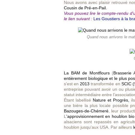
Nous avons avec plaisir retrouvé n
Cousin de Pré-en-Pail.
Vous pouvez lire le compte-rendu d'u
le lien suivant :
Les Goustiers à la br
Quand nous arrivons le matin
La BAM
de Montflours
(
Brasserie 
entièrement biologique et le plus pos
s'est en
2013
transformée en
SCIC
(
entreprise pouvant avoir un ou plusi
statut intermédiaire entre l'association
Étant labellisé
Nature et Progrès,
il
une bière la plus locale possible p
Bazouges-de-Chémeré
, leur produc
L
'approvisionnement en houblon bio
alsaciens sont repassés en agricult
houblon jusqu'aux USA. Par ailleurs