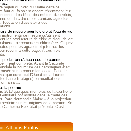
emps…
e région du Nord du Maine certains
ers font ou faisaient encore récemment leur
'ancienne. Les fêtes des métiers d'autrefois,
me ou du cidre et les comices agricoles
i l'occasion d'assister à des
tions...
eils de mesure pour le cidre et l'eau de vie
is instruments de mesure qu'utilisent
t les producteurs de cidre et d'eau de vie
nsimètre, alcoomètre et cidromètre. Cliquez
hotos pour les agrandir et refermez-les
our revenir à cette page. À ces trois
ts...
 produit bin d'cheu nous : le pommé
récemment complété. Avant la Seconde
ndiale la nourriture des campagnes était
 basée sur la production locale. Dans le
nsi que dans tout l’Ouest de la France
e, Haute-Bretagne) on récoltait des
n faisait...
 de la pomme
rs 2013 quelques membres de la Confrérie
Goustiers ont assisté dans le cadre des «
du Parc Normandie-Maine » à la projection
umentaire sur les origines de la pomme. Sa
ice Catherine Peix était présente. C’est...
os Albums Photos