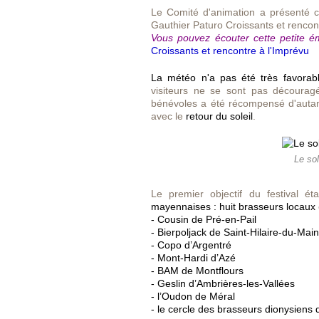
Le Comité d'animation a présenté c
Gauthier Paturo Croissants et rencont
Vous pouvez écouter cette petite ém
Croissants et rencontre à l'Imprévu
La météo n'a pas été très favorab
visiteurs ne se sont pas découragé
bénévoles a été récompensé d'autan
avec le
retour du soleil
.
Le sol
Le premier objectif du festival ét
mayennaises :
huit brasseurs locaux
- Cousin de Pré-en-Pail
- Bierpoljack de Saint-Hilaire-du-Mai
- Copo d’Argentré
- Mont-Hardi d’Azé
- BAM de Montflours
- Geslin d’Ambrières-les-Vallées
- l’Oudon de Méral
- le cercle des brasseurs dionysiens 