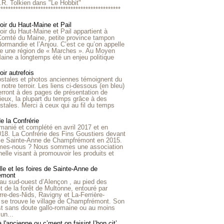
R.R. Tolkien dans "Le Hobbit"
*************************************************
roir du Haut-Maine et Pail
roir du Haut-Maine et Pail appartient à
 Comté du Maine, petite province tampon
Normandie et l’Anjou. C’est ce qu’on appelle
ire une région de « Marches ». Au Moyen
aine a longtemps été un enjeu politique
oir autrefois
ostales et photos anciennes témoignent du
notre terroir. Les liens ci-dessous (en bleu)
rront à des pages de présentation de
lieux, la plupart du temps grâce à des
stales. Merci à ceux qui au fil du temps
de la Confrérie
emanié et complété en avril 2017 et en
018. La Confrérie des Fins Goustiers devant
lle Sainte-Anne de Champfrémont en 2015.
es-nous ? Nous sommes une association
nelle visant à promouvoir les produits et
le et les foires de Sainte-Anne de
émont
au sud-ouest d’Alençon , au pied des
et de la forêt de Multonne, entouré par
rre-des-Nids, Ravigny et La-Ferrière-
 se trouve le village de Champfrémont. Son
st sans doute gallo-romaine ou au moins
un...
à l'ancienne ou c’ment on faisint l’bon cit’