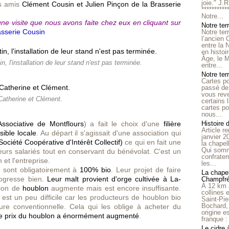
joie." J.
os amis
Clément Cousin et Julien Pinçon de la Brasserie
**********
Notre...
ne visite que nous avons faite chez eux en cliquant sur
Notre ter
asserie Cousin
Notre ter
l’ancien
entre la 
en histo
Âge, le M
, l'installation de leur stand n'est pas terminée.
entre...
Notre terr
Cartes p
passé de 
vous reve
Catherine et Clément.
certains 
cartes po
nous...
Associative de Montflours
) a fait le choix d'une
filière
Histoire 
Article r
sible locale
. Au départ il s'agissait d'une association qui
janvier 2
Société Coopérative d'Intérêt Collectif)
ce qui en fait une
la chape
Qui somm
eurs salariés tout en conservant du bénévolat. C'est un
confrater
 et l'entreprise.
les...
s sont obligatoirement à
100% bio
. Leur projet de faire
La chapel
rogresse bien.
Leur malt provient d'orge cultivée à La-
Champfr
À 12 km 
tion de
houblon
augmente mais est encore insuffisante.
collines 
est un peu difficile car les producteurs de houblon bio
Saint-Pie
Bochard,
ure conventionnelle. Cela qui les oblige à acheter du
origine e
le prix du houblon a énormément augmenté
.
franque : 
Le cidre 