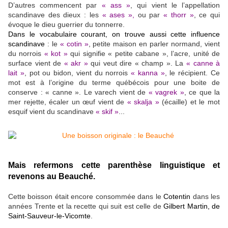
D’autres commencent par
« ass »
, qui vient le l’appellation
scandinave des dieux : les
« ases »,
ou par
« thorr »
, ce qui
évoque le dieu guerrier du tonnerre.
Dans le vocabulaire courant, on trouve aussi cette influence
scandinave
: le
« cotin »
, petite maison en parler normand, vient
du norrois
« kot »
qui signifie « petite cabane », l’acre, unité de
surface vient de
« akr »
qui veut dire « champ ». La
« canne à
lait »
, pot ou bidon, vient du norrois
« kanna »
, le récipient. Ce
mot est à l’origine du terme québécois pour une boite de
conserve : « canne ». Le varech vient de
« vagrek »
, ce que la
mer rejette, écaler un œuf vient de
« skalja »
(écaille) et le mot
esquif vient du scandinave
« skif »
...
Mais refermons cette parenthèse linguistique et
revenons au Beauché.
Cette boisson était encore consommée dans le
Cotentin
dans les
années Trente et
la recette qui suit est celle de
Gilbert Martin, de
Saint-Sauveur-le-Vicomte
.