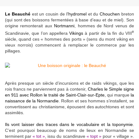
Le Beauché
est un cousin de
l’hydromel
et du
Chouchen
breton
(qui sont des boissons fermentées à base d’eau et de miel). Son
origine remonterait aux
Nortmanni
, hommes de Nord venus de
e
Scandinavie, que l’on appellera
Vikings
à partir de la fin du VIII
siècle, quand ces « hommes des ports » (sens du mont viking en
vieux norrois) commencent à remplacer le commerce par les
pillages.
Après presque un siècle d’incursions et de raids vikings, que les
rois francs ne parviennent pas à contenir,
Charles le Simple signe
en 911 avec Rollon le traité de Saint-Clair-sur-Epte,
qui marque
la
naissance de la Normandie
. Rollon et ses hommes s’installent, se
convertissent au christianisme, épousent des
autochtones et sont
assimilés.
Ils vont laisser des traces dans le vocabulaire et la toponymie
.
C’est pourquoi beaucoup de noms de lieux en Normandie se
terminent par
« tot »
, issu du scandinave
« topt »
pour « village ».