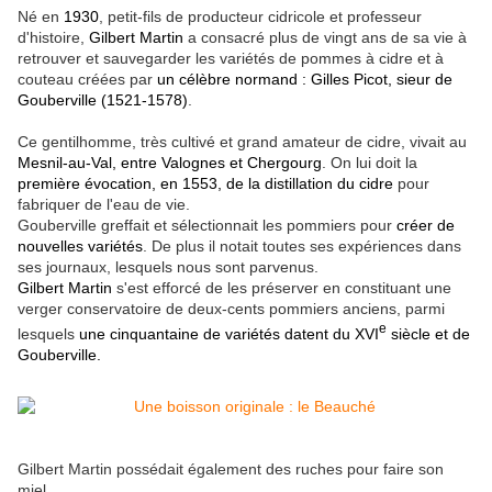
Né en
1930
, petit-fils de producteur cidricole et professeur
d'histoire,
Gilbert Martin
a consacré plus de vingt ans de sa vie à
retrouver et sauvegarder les variétés de pommes à cidre et à
couteau créées par
un célèbre normand : Gilles Picot, sieur de
Gouberville (1521-1578)
.
Ce gentilhomme, très cultivé et grand amateur de cidre, vivait au
Mesnil-au-Val, entre Valognes et Chergourg
. On lui doit la
première évocation, en 1553, de la distillation du cidre
pour
fabriquer de l'eau de vie.
Gouberville greffait et sélectionnait les pommiers pour
créer de
nouvelles variétés
. De plus il notait toutes ses expériences dans
ses journaux, lesquels nous sont parvenus.
Gilbert Martin
s'est efforcé de les préserver en constituant une
verger conservatoire de deux-cents pommiers anciens, parmi
e
lesquels
une cinquantaine de variétés datent du XVI
siècle et de
Gouberville.
Gilbert Martin possédait également des ruches pour faire son
miel...